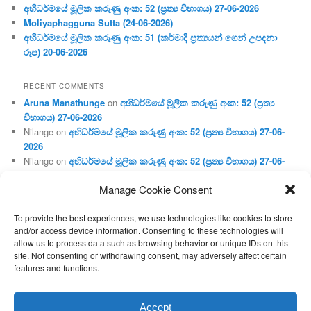
අභිධර්මයේ මූලික කරුණු අංක: 52 (ප්‍ර‍ත්‍ය විභාගය) 27-06-2026
Moliyaphagguna Sutta (24-06-2026)
අභිධර්මයේ මූලික කරුණු අංක: 51 (කර්මාදි ප්‍ර‍ත්‍යයන් ගෙන් උපදනා
රූප) 20-06-2026
RECENT COMMENTS
Aruna Manathunge
on
අභිධර්මයේ මූලික කරුණු අංක: 52 (ප්‍ර‍ත්‍ය
විභාගය) 27-06-2026
Nilange
on
අභිධර්මයේ මූලික කරුණු අංක: 52 (ප්‍ර‍ත්‍ය විභාගය) 27-06-
2026
Nilange
on
අභිධර්මයේ මූලික කරුණු අංක: 52 (ප්‍ර‍ත්‍ය විභාගය) 27-06-
2026
Manage Cookie Consent
Aruna Manathunge
on
අභිධර්මයේ මූලික කරුණු අංක: 46 (හෘදය,
ජීවිත, ආහාර රූප) 02-05-2026
To provide the best experiences, we use technologies like cookies to store
Gunaratne
on
අභිධර්මයේ මූලික කරුණු අංක: 46 (හෘදය, ජීවිත,
and/or access device information. Consenting to these technologies will
ආහාර රූප) 02-05-2026
allow us to process data such as browsing behavior or unique IDs on this
site. Not consenting or withdrawing consent, may adversely affect certain
features and functions.
Proudly powered by WordPress
Accept