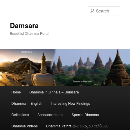
Skip
to
Sear
primary
content
Damsara
Buddhist Dhamma Portal
Main
Home
Dhamma in Sinhala – Damsara
menu
Dhamma in English
Interesting New Findings
Reflections
Announcements
Special Dhamma
Dhamma Videos
Dhamma Yathra දහම් සංසදයට එක්වීමට.