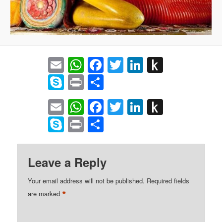
Email
WhatsApp
Facebook
Twitter
LinkedIn
Push
to
Skype
Print
Share
Kindle
Email
WhatsApp
Facebook
Twitter
LinkedIn
Push
to
Skype
Print
Share
Kindle
Leave a Reply
Your email address will not be published.
Required fields
*
are marked