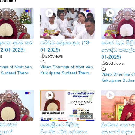
lso like
දෙනු අවම කර
පටිච්ච සමුප්පාදය. (13-
සමාජ වැඩ පිළි
12-01-2025)
01-2025)
බෞද්ධ සංකල්ප
s
255
views
01-2025)
253
views
mma of Most Ven.
Video Dhamma of Most Ven.
 Sudassi Thero.
Kukulpane Sudassi Thero.
Video Dhamma of
Kukulpane Sudass
53.08
දුරජාණන්
සත්‍යක්‍රියාව පිලිබඳ
ද්වේශය ගැන 
ලාගේ
විශේෂ ධර්ම දේශනය.
බොහෝ දෙනා