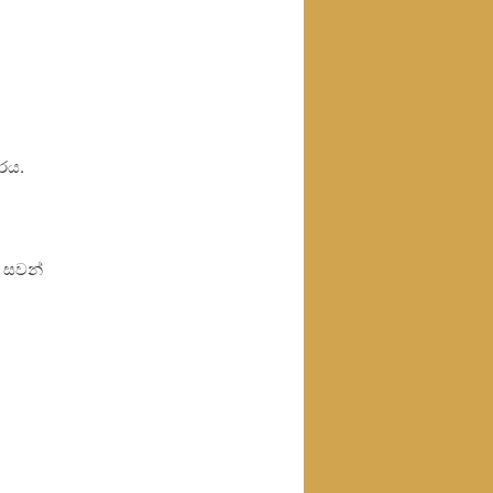
රය.
 සවන්