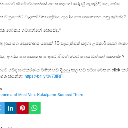
ාවෙන් ස්වාමින්වහන්සේ පහත සඳහන් කරුණු පැහැදිලි කල සේක.
ජන මනුෂ්‍යන්ට වැදගත් වන ප්‍රේමය, ආදරය සහ සෙනෙහස යනු කුමක්ද?
ා දුක ශෝකය හටගන්නේ කෙසේද,?
මය, ආදරය සහ සෙනෙහස යහපත් දිවි පැවැත්මක් සඳහා උපකාරී වෙන ආකා
‍රේමය, ආදරය සහ සෙනෙහස අපට නිවන් මගට සහය වන්නේ කෙසේද ?
වේ ශබ්ද සංස්කරණය මගින් හඬ දියුණු කල හඬ පටය මෙතන click කර
බාගත කරන්න:
https://bit.ly/3v73lRF
s
hamma of Most Ven. Kukulpane Sudassi Thero.