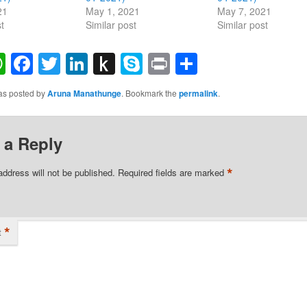
21
May 1, 2021
May 7, 2021
t
Similar post
Similar post
ail
WhatsApp
Facebook
Twitter
LinkedIn
Push
Skype
Print
Share
to
was posted by
Aruna Manathunge
. Bookmark the
permalink
.
Kindle
 a Reply
*
address will not be published.
Required fields are marked
*
t