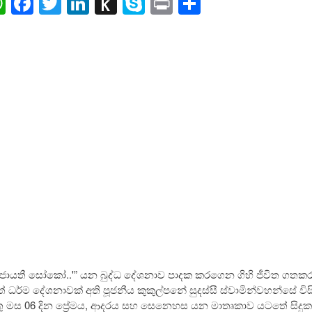
ail
WhatsApp
Facebook
Twitter
LinkedIn
Push
Skype
Print
Share
to
Kindle
ෝ ජායතී සෝකෝ..'” යන බුද්ධ දේශනාව පාදක කරගෙන ගිහි ජීවිත ගත
් ධර්ම දේශනාවක් අති පූජනීය කුකුල්පනේ සුදස්සී ස්වාමින්වහන්සේ විස
්තු මස 06 දින ප්‍රේමය, ආදරය සහ සෙනෙහස යන මාතෘකාව යටතේ සිදුක