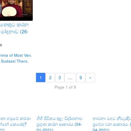
 සතෙකුට කරන
ුමෝදනාව (26-
s
mma of Most Ven.
 Sudassi Thero.
1
2
3
…
9
»
Page 1 of 9
තා හමුවේ කම්පා
ගිහි ජීවිතය තුල විදර්ශනාව
භාවනා මගට නිවැරදි
ින්නේ කෙසේද?
ප්‍රගුණ කරන ආකාරය (04-
ප්‍රවේශ වන ආකාරය. 
21)
01-2021)
04-2021)