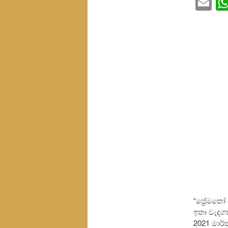
Em
“ප්‍රේමත
ඉතා වැදගත
2021 මාර