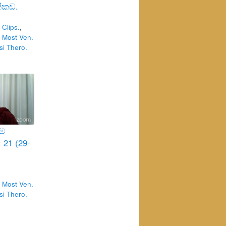
ිකඩ.
Clips.
,
 Most Ven.
i Thero.
්ම
 21 (29-
 Most Ven.
i Thero.