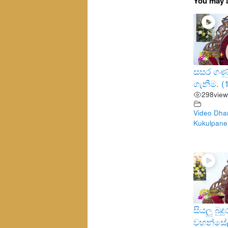
You may a
සසර ගණු
ගැනීම. (
298
view
Video Dha
Kukulpane
සියලු බු
වහන්සේ