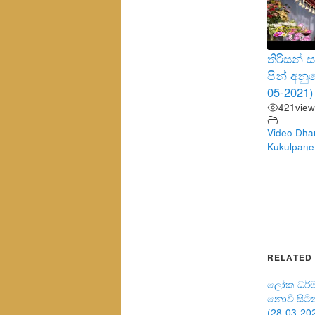
තිරිසන්
පින් අන
05-2021)
421
view
Video Dha
Kukulpane
RELATED
ලෝක ධර්ම
නොවී සිට
(28-03-20