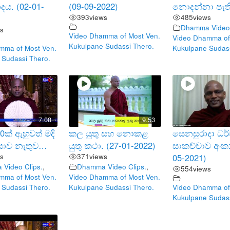
ාදය. (02-01-
(09-09-2022)
නොදන්නා පැත
393
views
485
views
Dhamma Video 
s
Video Dhamma of Most Ven.
Video Dhamma of
Kukulpane Sudassi Thero.
mma of Most Ven.
Kukulpane Sudass
 Sudassi Thero.
7.08
9.53
ක් ඇහුවත් මදි
කල යුතු සහ නොකළ
සෙනසුරාදා ධර
යාව නැතුව…
යුතු කථා. (27-01-2022)
සාකච්චාව අංක:
s
371
views
05-2021)
Video Clips.
,
Dhamma Video Clips.
,
554
views
mma of Most Ven.
Video Dhamma of Most Ven.
 Sudassi Thero.
Kukulpane Sudassi Thero.
Video Dhamma of
Kukulpane Sudass