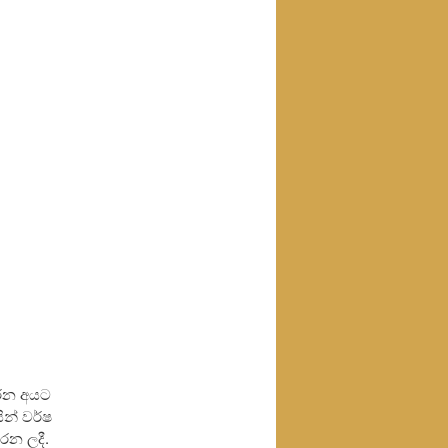
කරන අයට
ින් වර්ෂ
රන ලදී.