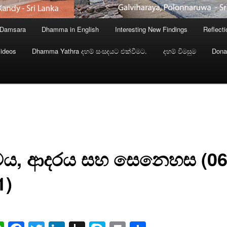
 Damsara
Dhamma in English
Interesting New Findings
Reflect
ideos
Dhamma Yathra දහම් සංසදයට එක්වීමට.
දහම් විමසුම
Dona
රේමය, ආදරය සහ සෙනෙහස (06
1)