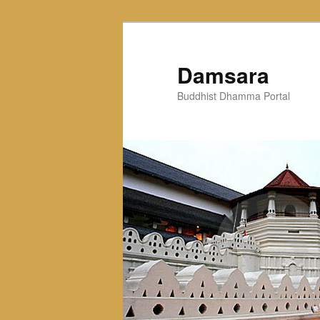
Skip
to
primary
Damsara
content
Buddhist Dhamma Portal