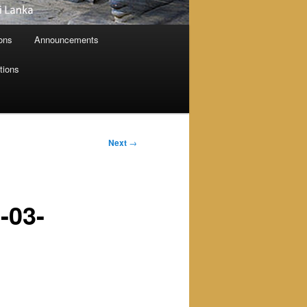
ions
Announcements
tions
Next
→
-03-