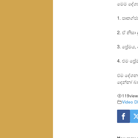
මෙම දේශන
1. පෘතග්
2. ඒ නිස
3. ප්‍රේ
4. එම ප්
එම දේශනා
දෙන්න/ 
119
view
Video D