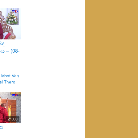
බඳ
ය – (08-
 Most Ven.
i Thero.
21.00
අප