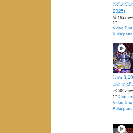
බුද්ධාවව
2025)
162
view
Video Dha
Kukulpane
බණ 3,000
මේ හැකි
500
view
Dhamma 
Video Dha
Kukulpane