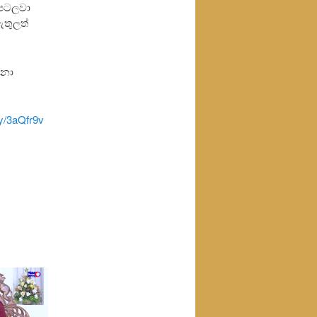
 පටලවා
ඇතුලත්
ිනා
.ly/3aQfr9v