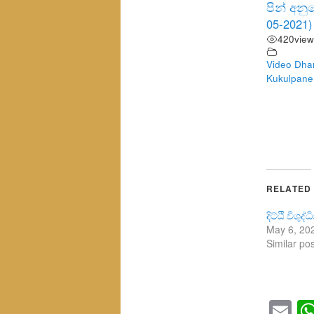
පින් අන
05-2021)
420
view
Video Dha
Kukulpane
RELATED
දිට්ඨි විශුද
May 6, 20
Similar pos
Em