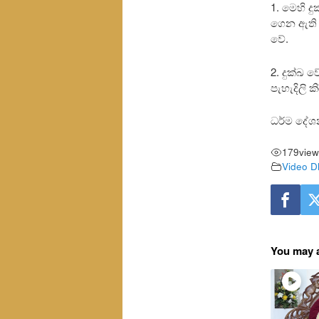
1. මෙහි ද
ගෙන ඇති ‘
වේ.
2. දුක්ඛ 
පැහැදිලි 
ධර්ම දේ
179
view
Video D
You may a