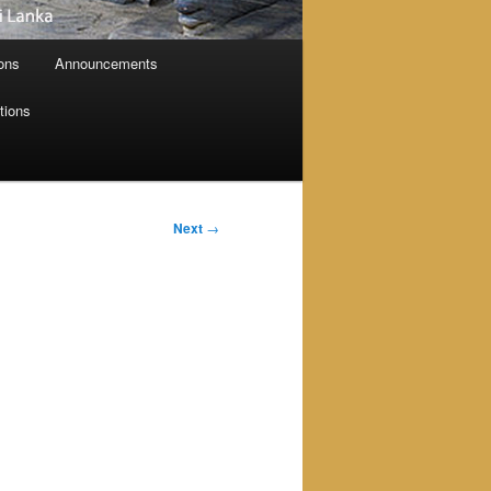
ions
Announcements
tions
Next
→