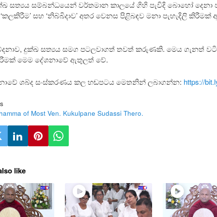
ුක්ඛ සත්‍යය සම්බන්ධයෙන් වර්තමාන කාලයේ ගිහි පැවිදි බොහෝ දෙනා
කලකිරීම’ සහ ‘නිබ්බිදාව’ අතර වෙනස පිළිබඳව මනා පැහැදිලි කිරීමක් 
වේදනාව, දුක්ඛ සත්‍යය සමග පටලවාගත් තවත් කරුණකි. මෙය ගැනත් වට
කිරීමක් මෙම දේශනාවේ ඇතුලත් වේ.
ශනාවේ ශබ්ද සංස්කරණය කල හඬපටය මෙතනින් ලබාගන්න:
https://bit
s
hamma of Most Ven. Kukulpane Sudassi Thero.
lso like