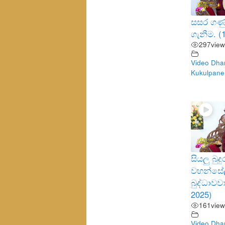
සසර ගණු
ගැනීම. (
297
view
Video Dha
Kukulpane
සියලු බු
වහන්සේ
බුද්ධාවව
2025)
161
view
Video Dha