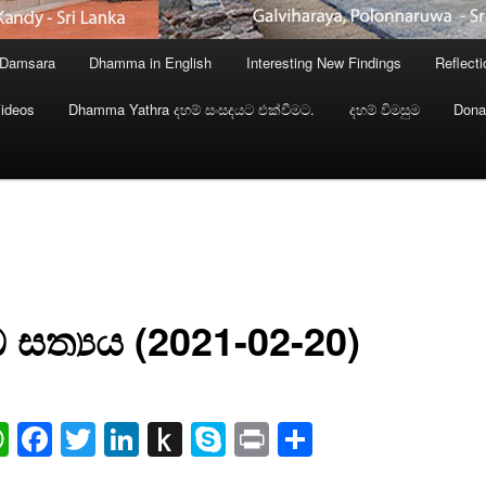
 Damsara
Dhamma in English
Interesting New Findings
Reflect
ideos
Dhamma Yathra දහම් සංසදයට එක්වීමට.
දහම් විමසුම
Dona
ඛ සත්‍යය (2021-02-20)
ail
WhatsApp
Facebook
Twitter
LinkedIn
Push
Skype
Print
Share
to