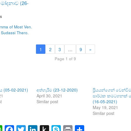
ුමෝදනාව (26-
s
mma of Most Ven.
 Sudassi Thero.
1
2
3
…
9
»
Page 1 of 9
්ධිය (05-02-2021)
අත්හැරීම (23-12-2020)
ප්‍රියයන්ගෙන් වෙන්වී
21
April 30, 2021
සාර්ථක කමටහනක් 
t
Similar post
(16-05-2021)
May 19, 2021
Similar post
ail
WhatsApp
Facebook
Twitter
LinkedIn
Push
Skype
Print
Share