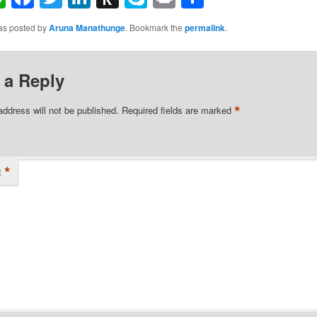
to
was posted by
Aruna Manathunge
. Bookmark the
permalink
.
Kindle
 a Reply
*
address will not be published.
Required fields are marked
*
t