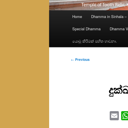
Main
Home
Dhamma in Sinhala –
menu
Special Dhamma
Dhamma V
යොමු කිරීමක් සහිත භාවනා.
Post
←
Previous
navigation
දුක්
Em