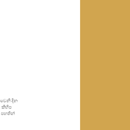
0වෙනි දින
 කිහිප
 පහතින්