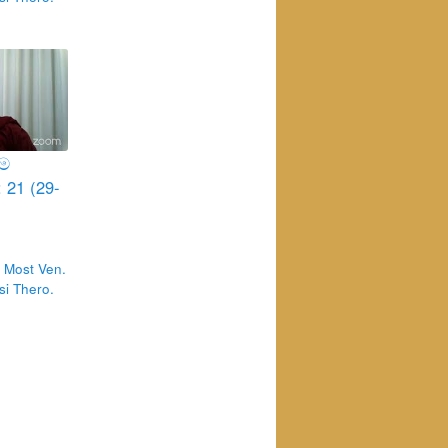
්ම
 21 (29-
 Most Ven.
i Thero.