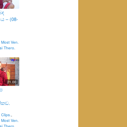
බඳ
ය – (08-
 Most Ven.
i Thero.
21.00
අප
ිකඩ.
Clips.
,
 Most Ven.
i Thero.