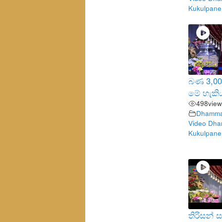
Kukulpane
බණ 3,000
මේ හැකි
498
view
Dhamma 
Video Dha
Kukulpane
තිරිසන්