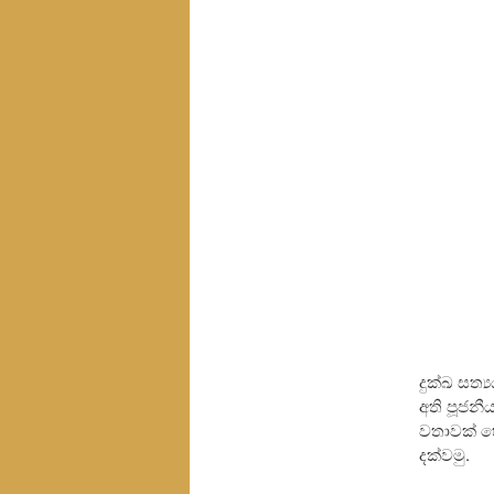
දුක්ඛ සත්
අති පූජනී
වතාවක් හ
දක්වමු.