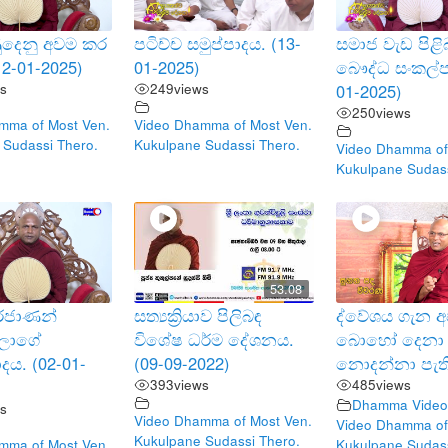
දෙනු අවම කර
පටිච්ච සමුප්පාදය. (13-
සමාජ වැඩ පිළි
12-01-2025)
01-2025)
බෞද්ධ සංකල්ප
s
249
views
01-2025)
250
views
mma of Most Ven.
Video Dhamma of Most Ven.
 Sudassi Thero.
Kukulpane Sudassi Thero.
Video Dhamma of
Kukulpane Sudass
53.08
දුරජාණන්
සත්‍යක්‍රියාව පිලිබඳ
ද්වේශය ගැන 
ලාගේ
විශේෂ ධර්ම දේශනය.
බොහෝ දෙනා
ාදය. (02-01-
(09-09-2022)
නොදන්නා පැත
393
views
485
views
Dhamma Video 
s
Video Dhamma of Most Ven.
Video Dhamma of
Kukulpane Sudassi Thero.
mma of Most Ven.
Kukulpane Sudass