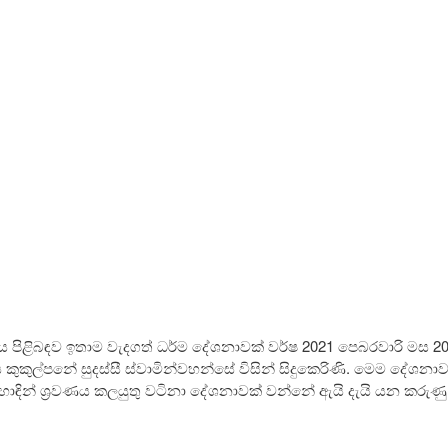
Kindle
‍යය පිළිබඳව ඉතාම වැදගත් ධර්ම දේශනාවක් වර්ෂ 2021 පෙබරවාරි මස 2
ය කුකුල්පනේ සුදස්සී ස්වාමින්වහන්සේ විසින් සිදුකෙරිණි. මෙම දේශනාව
ොඳින් ශ්‍රවණය කලයුතු වටිනා දේශනාවක් වන්නේ ඇයි දැයි යන කරුණු