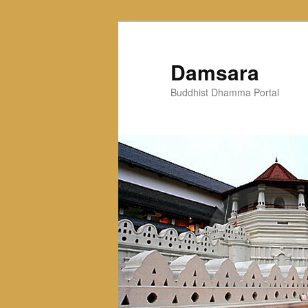
Skip
to
primary
Damsara
content
Buddhist Dhamma Portal