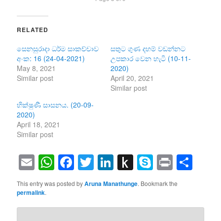
RELATED
සෙනසුරාදා ධර්ම සාකච්චාව
සතුට ගුණ දහම් වඩන්නට
අංක: 16 (24-04-2021)
උපකාර වෙන හැටි (10-11-
May 8, 2021
2020)
Similar post
April 20, 2021
Similar post
භික්ෂුණී සාසනය. (20-09-
2020)
April 18, 2021
Similar post
Email
WhatsApp
Facebook
Twitter
LinkedIn
Push
Skype
Print
Sha
to
This entry was posted by
Aruna Manathunge
. Bookmark the
Kindle
permalink
.