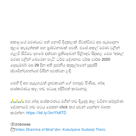
අකාලයේ මරණයට පත් නොවී දිගුකලක් ජීවත්වීමට අප සෑමදෙනා
තුලම කැමැත්තක් සහ ප්‍රාර්ථනාවක් පවතී. එසේ අකල් මරණ වලින්
ගැලවී සිටීමට දහමේ දක්වන ප්‍රතිපදාවන් පිළිබඳව සිදුකල මෙම “අකල්
මරණ වලින් බේරෙන හැටි’ ධර්ම දේශනාව වර්ෂ වාර්ෂ 2020
දෙසැම්බර් මස 29 දින අති පූජනීය කුකුල්පනේ සුදස්සී
ස්වාමින්වහන්සේ විසින් පවත්වන ලදී.
මෙහි දී අප සැදැහැවත් ශ්‍රාවකයන් ගේ පහසුව පිණිස, ශබ්ද
සංස්කරණය කල හඬ පටයද ඉදිරිපත් කරනෙමු.
එම ශබ්ද සංස්කරණය මගින් හඬ දියුණු කල වටිනා සම්පුර්ණ
දේශනාවේ හඬ පටය මෙතන click කර සවන් දෙන්න/ බාගත
කරන්න:
https://bit.ly/3mYhATD
208
views
Video Dhamma of Most Ven. Kukulpane Sudassi Thero.