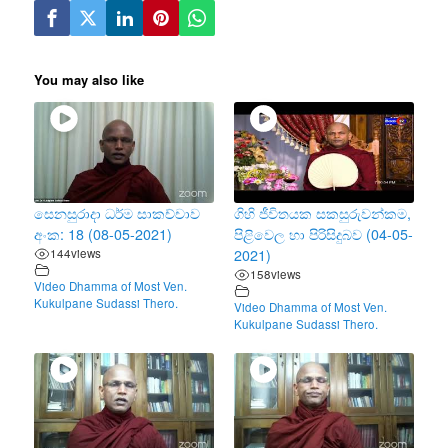
You may also like
සෙනසුරාදා ධර්ම සාකච්චාව
ගිහි ජීවිතයක සකසුරුවන්කම,
අංක: 18 (08-05-2021)
පිළිවෙල හා පිරිසිදුබව (04-05-
144
views
2021)
158
views
Video Dhamma of Most Ven.
Kukulpane Sudassi Thero.
Video Dhamma of Most Ven.
Kukulpane Sudassi Thero.