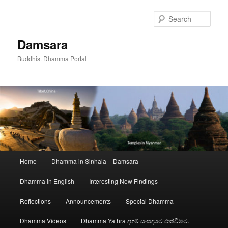
Skip
to
Sear
primary
content
Damsara
Buddhist Dhamma Portal
Main
Home
Dhamma in Sinhala – Damsara
menu
Dhamma in English
Interesting New Findings
Reflections
Announcements
Special Dhamma
Dhamma Videos
Dhamma Yathra දහම් සංසදයට එක්වීමට.