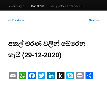
දහම් විමසුම
Donations
යොමු කිරීමක් සහිත භාවනා.
Post
←
Previous
Next
→
navigation
අකල් මරණ වලින් බේරෙන
හැටි (29-12-2020)
Email
WhatsApp
Facebook
Twitter
LinkedIn
Push
Skype
Print
Sha
to
Kindle