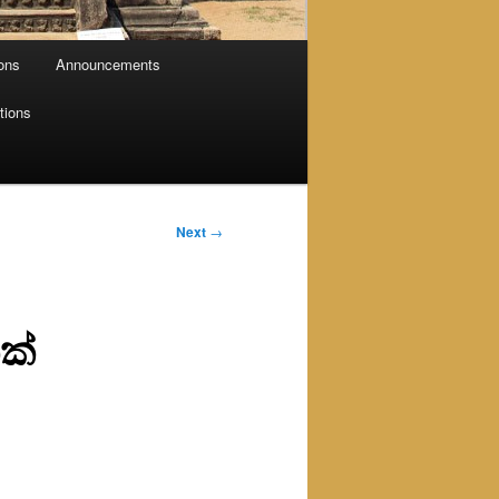
ions
Announcements
tions
Next
→
ක්