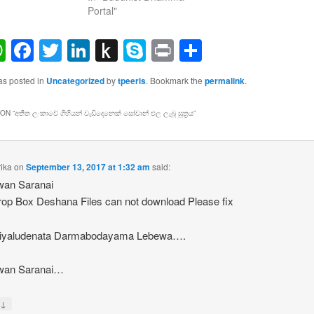
Portal"
ail
WhatsApp
Facebook
Twitter
LinkedIn
Push
Skype
Print
Share
to
as posted in
Uncategorized
by
tpeeris
. Bookmark the
permalink
.
Kindle
ON “
අතීත ලංකාවේ ගිහියන් වැඩිදෙනෙක් සෝවාන් ඵල ලැබූ සුත්‍රය
”
ika
on
September 13, 2017 at 1:32 am
said:
wan Saranai
op Box Deshana Files can not download Please fix
iyaludenata Darmabodayama Lebewa….
wan Saranai…
↓
y