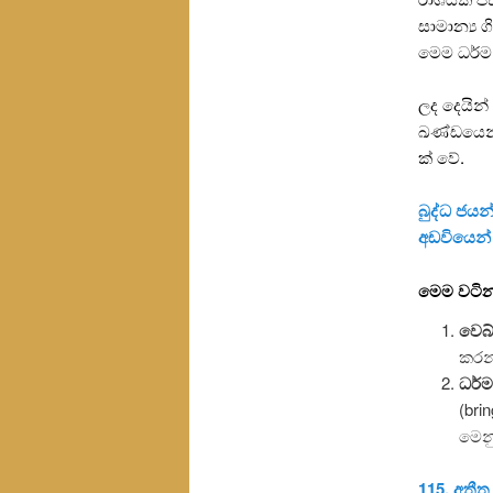
සාමාන්‍ය
මෙම ධර්ම
ලද දෙයින
ඛණ්ඩයෙන්
ක් වේ.
බුද්ධ ජයන්
අඩවියෙන්
මෙම වටින
වෙබ්
කරන
ධර්
(bri
මෙනු
115. අතීත