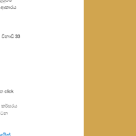
වන ආකාරය
විනාඩි 33
 click
 කර්සරය
ැටෙන
ෙයින්