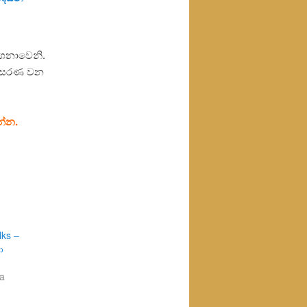
ේශනාවෙනි.
ිස්සරණ වන
න්න.
ks –
ා
ma