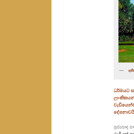
අතී
ධර්මයට සව
ලාංකිකයන
වැඩියෙන්ම
දේශනාවයි
පුජ්‍යපාද 
රාශියක් ප