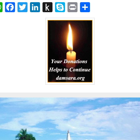
ail
WhatsApp
Facebook
Twitter
LinkedIn
Push
Skype
Print
Share
to
Kindle