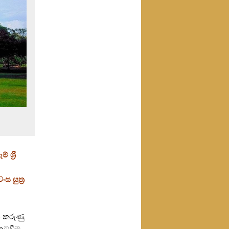
ශ්‍රී
 සුත්‍ර
් කරුණු
ුටුවීම