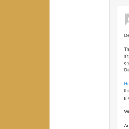
De
Th
si
on
Da
He
th
gr
Wi
Ar