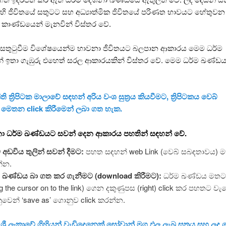
 ගිහි ජීවිතයේ සතුටට සහ අධ්‍යාත්මික ජිවිතයේ පරිණත භාවයට හේතු
 කාණ්ඩයෙන් මැනවින් විස්තර වේ.
් සතුටුවීම විශේෂයෙන්ම භාවනා ජීවිතයට බලපාන ආකාරය මෙම ධර්ම
 ඉතා ගැඹුරු එහෙත් සරල ආකාරයකින් විස්තර වේ. මෙම ධර්ම ඛණ්ඩය 
ති ත්‍රිපිටක මාලාවේ සඳහන් අරිය වංශ සුත්‍රය කියවීමට, ත්‍රිපිටකය වෙබ්
 මෙතන click කිරීමෙන් ලබා ගත හැක.
ා ධර්ම ඛණ්ඩයට සවන් දෙන ආකාරය පහතින් සඳහන් වේ.
 අඩවිය තුලින් සවන් දීමට:
පහත සඳහන් web Link (වෙබ් සබඳතාවය) මත
්න.
ම ඛණ්ඩය බා ගත කර ගැනීමට (download කිරීමට):
ධර්ම ඛණ්ඩය මතට
ng the cursor on to the link) ගෙන දකුණුපස (right) click කර පහතට ව
වෙන් ‘save as’ ගොනුව click කරන්න.
 ශ්‍රී ලංකාවේ ගිහියන් වැඩිදෙනෙක් සෝවාන් මග ඵල ලැබූ සුත්‍රය සහ ලද ද