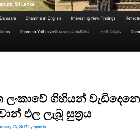
 Damsara
Dhamma in English
Interesting New Findings
Reflect
ideos
Dhamma Yathra දහම් සංසදයට එක්වීමට.
දහම් විමසුම
Dona
ත ලංකාවේ ගිහියන් වැඩිදෙනෙ
න් ඵල ලැබූ සුත්‍රය
anuary 23, 2017
by
tpeeris