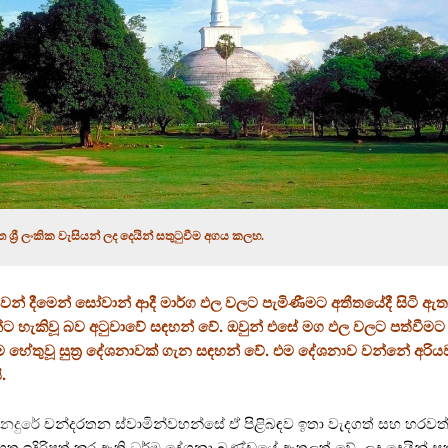
ත ශ්‍රී ලංකික වැසියන් ලද දෙයින් සතුටුවීම අගය කලහ.
න් දීමෙන් සෝවාන් ආදී මාර්ග ඵල වලට පැමිණීමට අතීතයේදී සිටි ඇතැම් 
්ට හැකිවූ බව අටුවාවේ සඳහන් වේ. ඔවුන් එසේ මග ඵල වලට පත්වීමට
 හේතුවූ සුත්‍ර දේශනාවක් ගැන සඳහන් වේ. එම දේශනාව වන්නේ අරියවංස
.
පානදුරේ
චන්දරතන ස්වාමින්වහන්සේ ඒ පිළිබඳව ඉතා වැදගත් සහ හරවත
හත ඉදිරිපත් කර ඇති ධර්ම දේශනා ඛණ්ඩයේ ඇතුලත් වේ. ලද දෙයින් සත