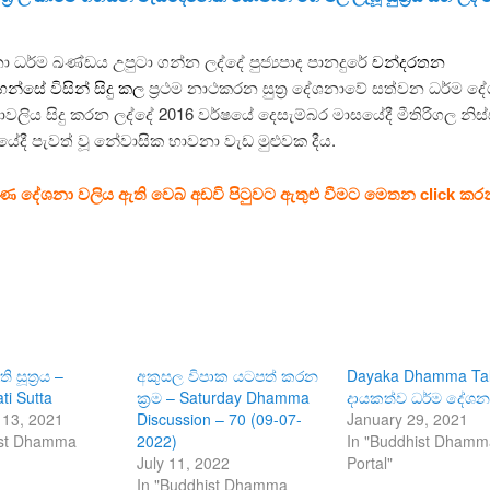
 ධර්ම ඛණ්ඩය උපුටා ගන්න ලද්දේ පුජ්‍යපාද පානදුරේ
චන්දරතන
හන්සේ විසින් සිදු කල
ප්‍රථම නාථකරන සුත්‍ර දේශනාවේ සත්වන ධර්ම ද
වලිය සිදු කරන ලද්දේ 2016 වර්ෂයේ දෙසැම්බර මාසයේදී මීතිරිගල න
දී පැවත් වූ නේවාසික භාවනා වැඩ මුළුවක දීය.
ර්ණ දේශනා වලිය ඇති වෙබ් අඩවි පිටුවට ඇතුළු වීමට මෙතන click කර
සූත්‍රය –
අකුසල විපාක යටපත් කරන
Dayaka Dhamma Tal
ti Sutta
ක්‍රම – Saturday Dhamma
දායකත්ව ධර්ම දේශන
13, 2021
Discussion – 70 (09-07-
January 29, 2021
ist Dhamma
2022)
In "Buddhist Dham
July 11, 2022
Portal"
In "Buddhist Dhamma