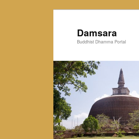
Skip
to
primary
Damsara
content
Buddhist Dhamma Portal