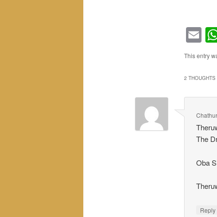
Em
This entry w
2 THOUGHTS 
Chathur
Theru
The Dr
Oba S
Theru
Repl