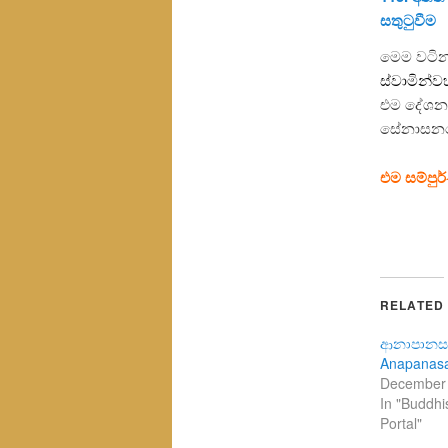
සතුටුවීම
මෙම වටිනා
ස්වාමින්ව
එම දේශනා
සේනාසනයේ
එම සම්පු
RELATED
ආනාපානසති 
Anapanasa
December 
In "Buddh
Portal"