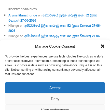
RECENT COMMENTS
Aruna Manathunge
on
අභිධර්මයේ මූලික කරුණු අංක: 52 (ප්‍ර‍ත්‍ය
විභාගය) 27-06-2026
Nilange
on
අභිධර්මයේ මූලික කරුණු අංක: 52 (ප්‍ර‍ත්‍ය විභාගය) 27-06-
2026
Nilange
on
අභිධර්මයේ මූලික කරුණු අංක: 52 (ප්‍ර‍ත්‍ය විභාගය) 27-06-
2026
Manage Cookie Consent
Aruna Manathunge
on
අභිධර්මයේ මූලික කරුණු අංක: 46 (හෘදය,
ජීවිත, ආහාර රූප) 02-05-2026
To provide the best experiences, we use technologies like cookies to store
Gunaratne
on
අභිධර්මයේ මූලික කරුණු අංක: 46 (හෘදය, ජීවිත,
and/or access device information. Consenting to these technologies will
ආහාර රූප) 02-05-2026
allow us to process data such as browsing behavior or unique IDs on this
site. Not consenting or withdrawing consent, may adversely affect certain
features and functions.
Proudly powered by WordPress
Accept
Deny
View preferences