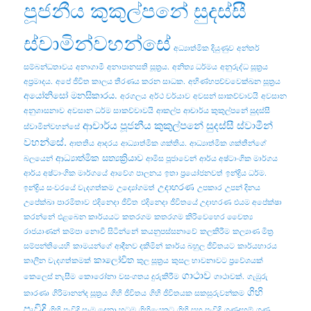
පූජනීය කුකුල්පනේ සුදස්සී
ස්වාමින්වහන්සේ
අධ්‍යාත්මික දියුණුව
අන්තර්
සම්බන්ධතාවය
අනාගාමී
අනාපානසති සූත්‍රය.
අනිත්‍ය ධර්මය
අනුරුද්ධ සූත්‍රය
අප්‍රමාදය.
අපේ ජීවිත කාලය තීරණය කරන සාධක.
අභිණ්හපච්චවෙක්ඛන සූත්‍රය
අයෝනිසෝ මනසිකාරය.
අරගලය
අර්ථ චර්යාව
අවසන් සාකච්චාවයි
අවසාන
අනුශාසනාව
අවසාන ධර්ම සාකච්චාවයි
ආකල්ප
ආචාර්ය කුකුල්පනේ සුදස්සී
ආචාර්ය පූජනීය කුකුල්පනේ සුදස්සී ස්වාමීන්
ස්වාමින්වහන්සේ
වහන්සේ.
ආතතිය
ආදරය
ආධ්‍යාත්මික ශක්තිය.
ආධ්‍යාත්මික ශක්තීන්ගේ
ආධ්‍යාත්මික සත්‍යක්‍රියාව
බලයෙන්
ආමිස පූජාවෙන්
ආර්ය අෂ්ටාංගික මාර්ගය
ආර්ය අෂ්ටාංගික මාර්ගයේ
ආවේග පාලනය
ඉතා ප්‍රයෝජනවත්
ඉන්ද්‍රිය ධර්ම.
උදාහරණ
ඉන්ද්‍රිය සංවරයේ වැදගත්කම
උද්‍යෝගමත්
උපකාර
උපන් දිනය
උපේක්ඛා පාරමිතාව
එදිනෙදා ජීවිත
එදිනෙදා ජීවිතයේ උදාහරණ
එයම අපේක්ෂා
කරන්නේ
එළබෙන කාර්යයට
කතරගම
කතරගම කිරිවෙහෙර චෛත්‍ය
රාජයාණන්
කම්පා නොවී සිටින්නේ
කයනුපස්සනාවේ
කලකිරීම
කල්‍යාණ මිත්‍ර
සම්පන්තියෙහි
කාමයන්ගේ ආදීනව දකිමින්
කාර්ය බහුල ජීවිතයට
කාර්යභාරය
කාලෝචිත
කාලීන වැදගත්කමක්
කුල සූත්‍රය
කුසල භාවනාවට ප්‍රවේශයක්
ගාථාව
කෙලෙස් නැසීම
කොරෝනා වසංගතය දුරුකිරීම
ගාථාවක්.
ගැඹුරු
ගිහි
කාරණා
ගිරිමානන්ද සූත්‍රය
ගිහි ජීවිතය
ගිහි ජීවිතයක සකසුරුවන්කම
පැවිදි
ගිහි පැවිදි සෑම දෙනා හටම
ගිහියෙකුට
ගිහි සහ පැවිදි
ගුණදහම්
ගුණ