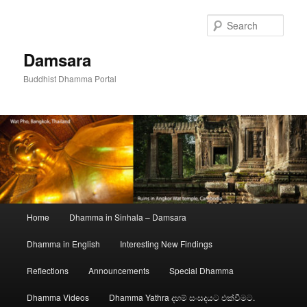
Skip
to
Sear
primary
content
Damsara
Buddhist Dhamma Portal
Main
Home
Dhamma in Sinhala – Damsara
menu
Dhamma in English
Interesting New Findings
Reflections
Announcements
Special Dhamma
Dhamma Videos
Dhamma Yathra දහම් සංසදයට එක්වීමට.