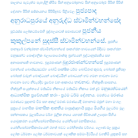
පාලනය
පැවැත්ම
පැහැදිලි කිරීම
පින් අනුමෝදනාව
පින් අනුමෝදම්
පිරිත්
පිරිත්
පුජ්‍යපාද
දේශනා
පිරිත් සඡ්ඡායනය
පිරිසිදුබව
පිළිවෙල
අනුරාධපුරයේ අනුරුද්ධ ස්වාමින්වහන්සේද
පූජනීය
පුට්ඨස්ස ලෝකධම්මේහි
පුද්ගලයාටත් සමාජයටත්
කුකුල්පනේ සුදස්සී ස්වාමින්වහන්සේ.
පූජනීය
පානදුරේ චන්දරතන ස්වාමින්වහන්සේ
පෘතග්ජන භාවයෙන් මිදීමට
පෘතග්ජන
මනුෂ්‍යන්ට
පෞද්ගලික
බලාපොරොත්තු
බ්‍රහ්මයන්
බුද්ධානුස්සතිය සහ
බුදුරජාණන්වහන්සේ
අනාපානසති භාවනාව.
බුදුරජාණන්
බුදුරජාණන්
වහන්සේ
බොජ‍්ඣඣඞ‍්ග
බෝධි පාක්ෂික ධර්ම
බෝධිරාජ කුමරු
බෝසත් ප්‍රතිපදා
බෝසත් වරුන්
බෞද්ධයන්
බෞද්ධයින්
බෞධයන්
භව ගමන
භාවනා මගට
භාවනාව.
භාවනා මගට නිවැරදිව ප්‍රවේශ වන ආකාරය
භික්ෂුණී සාසනය.
මනුෂ්‍යත්වයෙන්
භික්‌ඛුනී සංයුත්‌තයේ
මජ්ඣිම නිකායේ
මජ්‌ඣිම නිකාය
මත් ද්‍රව්‍
ආධ්‍යාත්මික ප්‍රවේශයක් කරා - ප්‍රථම ධර්ම දේශනය.
මරණය
මමත්වය
මරණයට සූදානම් වීම සහ අකල් මරණ
මරණයේදී
මහානාම රජුන්
මහා මංගල
මානසික ආතතිය
මියගිය
සූත්‍රයේ
මානසික
මාපුඤ්ඤභායි සූත්‍රය
මුලධර්ම
මූල
පන්නාසකය
මූලපරියාය වර්ග
මූලික න්‍යාය
යහපත් ජීවිතයක් උදෙසා සිහිය
යොමුකරන
යෝනිසෝමනසිකාරය
යෝනිසෝ මනසිකාරය.
යෝනිසෝමනසිකාරයෙන්
රහත් බවට
රෝහිතස්‌ස වර්ගය.
ලොණ ඵල සූත්‍රය
ලෝක ධර්මතා
ලෝක ධර්මතාවයක්
ලෞකික සම්මා දිට්ඨියේ
වගකීමි යුතුකමි සහ