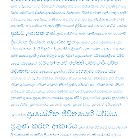
දහම්
ගුරුවරයා
ගෘහ ජීවිතයක්
චතුක්ක නිපාතය.
චිත්ත පීඩාවන්ට මුහුණ දුන් පසු
චිත්තානුපස්සනාව
චිත්ත සමාධියක්
චින්තනය
ජීවත් වන්නේ
ඥාතියෙකුට
ඥාති
වරයෙකුට
ඥානාලෝකය.
තණ්හාව
තමන්ට තමා ප්‍රිය නුවණැත්තා අකුසලින් මිදී
ත්‍රිපිටකයේ
ථේර ගාථාව
සුරැකෙයි.
තම සේවය අවංකව
ත්‍රිපිටකයෙන්
තේමාව
දසවිධ උපාසක ගුණ
දහම් පණිවිඩය
දහම් මනසිකාරය
දහම් මාවතේදී
ද්වේශය
ද්වේෂය දුරුකරන ක්‍රම
දායකත්ව ධර්ම දේශනාව
දායක
ධර්ම දේශනාව
දිට්ඨි විශුද්ධිය
දියුණු කිරීම
දියුණුවීම
දුක ශෝකය
දුක්ඛ වේදනාව
දුක්ඛ සත්‍යය
දුගති උප්පත්තිවලට
දෙවි බඹුන්
දෙවියන්ගේ
ධම්මපදපාළියේ
ධම්ම
ධම්මෝ හවේ රක්ඛති ධම්මචාරිං
ධර්ම
පදයේ
ධම්මපදයේ.
දේශනාව
ධර්ම දේශනාවේ
ධර්ම දේශනාව ශ්‍රවණය
ධර්මයේ
ධර්ම
සාකච්චාව
නැවැත්ම
නික්මීම
නිබ්බිදාව
නියම බෞද්ධයා
නිරාමිස සතුට
නිවන
නිවන් මග
නිවන් අවභෝදය.
නිවන් ගමනට
නිවන් දැකීම
නිවන් මගට
නිවන්
මාර්ගයක්
පච්‌චය සූත්‍රය.
පටිඝය
පණ්ඩිතයන්
පරෝපකරයේ වටිනාකම
පස්වන
ප්‍රඥාව
උපාසක ගුණය
ප්‍රගුණ කරන ආකාරය
ප්‍රගුණ කිරීම
ප්‍රඥා ගෝචර
ප්‍රඥාවන්තව
ප්‍රත්‍යවේක්ෂා
ප්‍රතිඋපකාරය
ප්‍රතිපත්ති පූජාව
ප්‍රතිපත්තියට
ප්‍රතිපදාව
ප්‍රතිපදාවන්
ප්‍රායෝගික ජීවිතයෙහි ධර්මය
ප්‍රායෝගික
ප්‍රගුණ කරන ආකාරය
ප්‍රායෝගික ජීවිතයේ
ප්‍රියයන්ගෙන්
ප්‍රියයන්ගෙන් වෙන්වීම
ප්‍රියයන්ගේ මරණය
ප්‍රේමතෝ ජායතී සෝකෝ
ප්‍රේමය