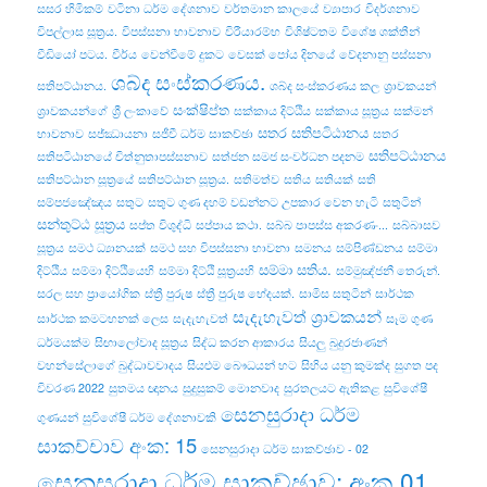
සසර හිමිකම්
වටිනා ධර්ම දේශනාව
වර්තමාන කාලයේ
ව්‍යාපාර
විදර්ශනාව
විපල්‌ලාස සූත්‍රය.
විපස්සනා භාවනාව
විරීයාරම්භ
විශිෂ්ටතම
විශේෂ ශක්තීන්
වීඩියෝ පටය.
වීර්ය
වෙන්වීමේ දුකට
වෙසක් පෝය දිනයේ
වේදනානු පස්සනා
ශබ්ද සංස්කරණය.
සතිපට්ඨානය.
ශබ්ද සංස්කරණය කල
ශ්‍රාවකයන්
සංක්ෂිප්ත
ශ්‍රාවකයන්ගේ
ශ්‍රී ලංකාවේ
සක්කාය දිට්ඨිය
සක්කාය සූත්‍රය
සක්මන්
සතර සතිපටිඨානය
භාවනාව
සජ්ඣායනා
සජීවී ධර්ම සාකච්ඡා
සතර
සතිපට්ඨානය
සතිපටිඨානයේ චිත්නුතාපස්සනාව
සත්ජන සමජ සංවර්ධන පදනම
සතිපට්ඨාන සූත්‍රයේ
සතිපට්‌ඨාන සූත්‍රය.
සතිමත්ව
සතිය
සතියක්
සති
සම්පජඤේඤය
සතුට
සතුට ගුණ දහම් වඩන්නට උපකාර වෙන හැටි
සතුටින්
සන්තුට්ඨ සූත්‍රය
සප්ත විශුද්ධි
සප්පාය කථා.
සබ්බ පාපස්ස අකරණං...
සබ්බාසව
සූත්‍රය
සමථ ධ්‍යානයක්
සමථ සහ විපස්සනා භාවනා
සමනය
සම්පිණ්ඩනය
සම්මා
සම්මා සතිය.
දිට්ඨිය
සම්මා දිට්ඨියෙහි
සම්මා දිට්ඨි සූත්‍රයහි
සම්මුඤ්ජනී තෙරුන්.
සරල සහ ප්‍රායෝගික
ස්ත්‍රී පුරුෂ
ස්ත්‍රී පුරුෂ භේදයක්.
සාමිස සතුටින්
සාර්ථක
සැදැහැවත් ශ්‍රාවකයන්
සාර්ථක කමටහනක් ලෙස
සැදැහැවත්
සෑම ගුණ
ධර්මයක්ම
සිඟාලෝවාද සූත්‍රය
සිද්ධ කරන ආකාරය
සියලු බුදුරජාණන්
වහන්සේලාගේ බුද්ධාවවාදය
සියළුම බෞධයන් හට
සිහිය යනු කුමක්ද
සුගත පද
විවරණ 2022
සුතමය ඥානය
සුදුසුකම් මොනවාද
සුරතලයට ඇතිකළ
සුවිශේෂී
සෙනසුරාදා ධර්ම
ගුණයන්
සුවිශේෂී ධර්ම දේශනාවකි
සාකච්චාව අංක: 15
සෙනසුරාදා ධර්ම සාකච්ඡාව - 02
සෙනසුරාදා ධර්ම සාකච්ඡාව: අංක 01