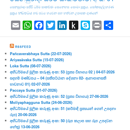
සෙනසුරාදා සජීවී ධර්ම සාකච්ඡා
සෙනෙහස
සොමා සූත්‍රය.
සෝකසල්ලහරණ
හඬපටය
සූත්‍රය
හඬ පටය
හයවන සහ හත්වන උපාසක ගුණයන්
Email
WhatsApp
Facebook
Twitter
LinkedIn
Push
Skype
Print
Sha
to
Kindle
RSSFEED
Pañcaverabhaya Sutta (22-07-2026)
Ariyasāvaka Sutta (15-07-2026)
Loka Sutta (08-07-2026)
අභිධර්මයේ මූලික කරුණු අංක: 53 (ප්‍ර‍ත්‍ය විභාගය 02 ) 04-07-2026
සදහම් මණ්ඩපය – 04 (සතිපට්ඨාන දේශනා 02- ආනාපානසති
භාවනාව 01) 02-07-2026
Paccaya Sutta (01-07-2026)
අභිධර්මයේ මූලික කරුණු අංක: 52 (ප්‍ර‍ත්‍ය විභාගය) 27-06-2026
Moliyaphagguna Sutta (24-06-2026)
අභිධර්මයේ මූලික කරුණු අංක: 51 (කර්මාදි ප්‍ර‍ත්‍යයන් ගෙන් උපදනා
රූප) 20-06-2026
අභිධර්මයේ මූලික කරුණු අංක: 50 (රූප කලාප සහ රූප උපදවන
හේතු) 13-06-2026