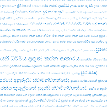
දසවිධ උපාසක ගුණ
ත්‍රිපිටකයේ
ථේර ගාථාව
ව
ත්‍රිපිටකයෙන්
තේමාව
දහම් පණිව
ද්වේශය
ද්වේෂය දුරුකරන ක්‍රම
හම් මාවතේදී
දායකත්ව ධර්ම දේශනාව
දායක ධර්
දියුණු කිරීම
දියුණුවීම
දුක ශෝකය
දුක්ඛ වේදනාව
දුක්ඛ සත්‍යය
දුගති උප්පත්තිවලට
දෙවි බඹුන්
ද
ධම්මෝ හවේ රක්ඛති ධම්මචාරිං
ධර්ම දේශනාව
ේ
ධම්ම පදයේ
ධම්මපදයේ.
ධර්ම දේශනාවේ
වණය
ධර්මයේ
ධර්ම සාකච්චාව
නැවැත්ම
නික්මීම
නිබ්බිදාව
නියම බෞද්ධයා
නිවන් මග
 අවභෝදය.
නිවන් ගමනට
නිවන් දැකීම
නිවන් මගට
නිවන් මාර්ගයක්
පච්‌චය සූත්‍රය.
ප
රෝපකරයේ වටිනාකම
පස්වන උපාසක ගුණය
ප්‍රගුණ කරන ආකාරය
ප්‍රගුණ කිරීම
ප්‍රඥා ගෝචර
ප්‍ර
‍රත්‍යවේක්ෂා
ප්‍රතිඋපකාරය
ප්‍රතිපත්ති පූජාව
ප්‍රතිපත්තියට
ප්‍රතිපදාව
ප්‍රතිපදාවන්
ප්‍රායෝගික
යෙහි ධර්මය ප්‍රගුණ කරන ආකාරය
ප්‍රායෝගික ජීවිතයේ
ප්‍
 වෙන්වීම
ප්‍රියයන්ගේ මරණය
ප්‍රේමතෝ ජායතී සෝකෝ
ප්‍රේමය
පාලනය
පැවැත්ම
පැහැදිලි කිරීම
පුජ්‍යපාද
පින් අනුමෝදම්
පිරිත්
පිරිත් දේශනා
පිරිත් සඡ්ඡායනය
පිරිසිදුබව
පිළිවෙල
පුරයේ අනුරුද්ධ ස්වාමින්වහන්සේද
පුට්ඨස්ස ලෝකධම්මේහි
පුද්ගලය
ූජනීය කුකුල්පනේ සුදස්සී ස්වාමින්වහන්සේ.
පූජනීය පානදුර
්සේ
පෘතග්ජන භාවයෙන් මිදීමට
පෘතග්ජන මනුෂ්‍යන්ට
පෞද්ගලික
බලාපොරොත්තු
බ්‍රහ්මයන්
බුද
බුදුරජාණන්වහන්සේ
ති භාවනාව.
බුදුරජාණන්
බුදුරජාණන් වහන්සේ
බොජ‍්ඣඣඞ‍්ග
බෝ
ජ කුමරු
බෝසත් ප්‍රතිපදා
බෝසත් වරුන්
බෞද්ධයන්
බෞද්ධයින්
බෞධයන්
භව ගමන
භාවනා 