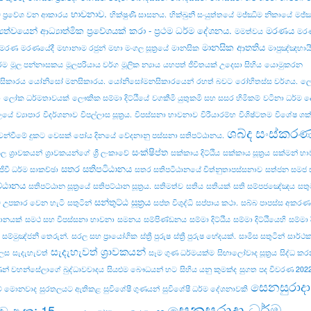
භාවනාව.
ව ප්‍රවේශ වන ආකාරය
භික්ෂුණී සාසනය.
භික්‌ඛුනී සංයුත්‌තයේ
මජ්ඣිම නිකායේ
මජ්‌
‍යත්වයෙන් ආධ්‍යාත්මික ප්‍රවේශයක් කරා - ප්‍රථම ධර්ම දේශනය.
මරණය
මමත්වය
මරණ
මානසික ආතතිය
් මරණ
මරණයේදී
මහානාම රජුන්
මහා මංගල සූත්‍රයේ
මානසික
මාපුඤ්ඤභායි 
්ම
මූල පන්නාසකය
මූලපරියාය වර්ග
මූලික න්‍යාය
යහපත් ජීවිතයක් උදෙසා සිහිය
යොමුකරන
ිකාරය
යෝනිසෝ මනසිකාරය.
යෝනිසෝමනසිකාරයෙන්
රහත් බවට
රෝහිතස්‌ස වර්ගය.
ලො
ා
ලෝක ධර්මතාවයක්
ලෞකික සම්මා දිට්ඨියේ
වගකීමි යුතුකමි සහ සසර හිමිකම්
වටිනා ධර්ම 
ලයේ
ව්‍යාපාර
විදර්ශනාව
විපල්‌ලාස සූත්‍රය.
විපස්සනා භාවනාව
විරීයාරම්භ
විශිෂ්ටතම
විශේෂ ශක්
ශබ්ද සංස්කර
ෙන්වීමේ දුකට
වෙසක් පෝය දිනයේ
වේදනානු පස්සනා සතිපට්ඨානය.
සංක්ෂිප්ත
කල
ශ්‍රාවකයන්
ශ්‍රාවකයන්ගේ
ශ්‍රී ලංකාවේ
සක්කාය දිට්ඨිය
සක්කාය සූත්‍රය
සක්මන් භ
සතර සතිපටිඨානය
ජීවී ධර්ම සාකච්ඡා
සතර සතිපටිඨානයේ චිත්නුතාපස්සනාව
සත්ජන සමජ 
ට්ඨානය
සතිපට්ඨාන සූත්‍රයේ
සතිපට්‌ඨාන සූත්‍රය.
සතිමත්ව
සතිය
සතියක්
සති සම්පජඤේඤය
සතු
සන්තුට්ඨ සූත්‍රය
 උපකාර වෙන හැටි
සතුටින්
සප්ත විශුද්ධි
සප්පාය කථා.
සබ්බ පාපස්ස අකරණං.
යානයක්
සමථ සහ විපස්සනා භාවනා
සමනය
සම්පිණ්ඩනය
සම්මා දිට්ඨිය
සම්මා දිට්ඨියෙහි
සම්මා දි
සම්මුඤ්ජනී තෙරුන්.
සරල සහ ප්‍රායෝගික
ස්ත්‍රී පුරුෂ
ස්ත්‍රී පුරුෂ භේදයක්.
සාමිස සතුටින්
සාර්ථ
සැදැහැවත් ශ්‍රාවකයන්
ෙස
සැදැහැවත්
සෑම ගුණ ධර්මයක්ම
සිඟාලෝවාද සූත්‍රය
සිද්ධ ක
ාණන් වහන්සේලාගේ බුද්ධාවවාදය
සියළුම බෞධයන් හට
සිහිය යනු කුමක්ද
සුගත පද විවරණ 202
සෙනසුරාදා
කම් මොනවාද
සුරතලයට ඇතිකළ
සුවිශේෂී ගුණයන්
සුවිශේෂී ධර්ම දේශනාවකි
සෙනසුරාදා ධර්ම
ව අංක: 15