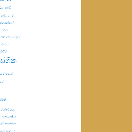
ිඩය
දහම්
ම දේශනාව
ෙවියන්ගේ
ධර්ම
නිරාමිස සතුට
පටිඝය
්‍රඥාව
ායෝගික
රියයන්ගෙන්
පින්
ාටත්
ේ චන්දරතන
්ධානුස්සතිය
ධි පාක්ෂික
මගට
භාවනා