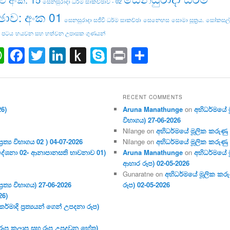
සෙනසුරාදා ධර්ම සාකච්ඡාව - 02
ඡාව: අංක 01
සෙනසුරාදා සජීවී ධර්ම සාකච්ඡා
සෙනෙහස
සොමා සූත්‍රය.
සෝකසල්ල
 පටය
හයවන සහ හත්වන උපාසක ගුණයන්
ail
WhatsApp
Facebook
Twitter
LinkedIn
Push
Skype
Print
Share
to
Kindle
RECENT COMMENTS
26)
Aruna Manathunge
on
අභිධර්මයේ මූ
විභාගය) 27-06-2026
Nilange
on
අභිධර්මයේ මූලික කරුණු අංක
ර‍ත්‍ය විභාගය 02 ) 04-07-2026
Nilange
on
අභිධර්මයේ මූලික කරුණු අංක
දේශනා 02- ආනාපානසති භාවනාව 01)
Aruna Manathunge
on
අභිධර්මයේ ම
ආහාර රූප) 02-05-2026
Gunaratne
on
අභිධර්මයේ මූලික කරුණ
ර‍ත්‍ය විභාගය) 27-06-2026
රූප) 02-05-2026
26)
මාදි ප්‍ර‍ත්‍යයන් ගෙන් උපදනා රූප)
 (රූප කලාප සහ රූප උපදවන හේතු)