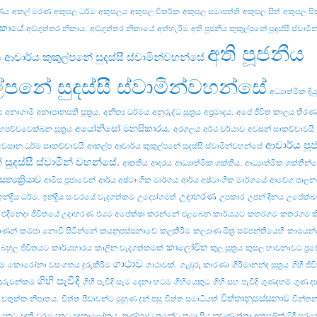
ණය
අකල් මරණ
අකුසල ධර්ම
අකුසලය
අකුසල විතර්ක
අකුසල සමාපත්ති
අකුසල සිත්
අකුසල සිත
ිකායේ
අඞ්‌ගුත්‌තර නිකාය.
අඞ්‌ගුත්‌තර නිකායේ
අත්හැරීම
අති පුජනීය කුකුල්පනේ සුදස්සී ස්වාම
අති පූජනීය
ය ආචාර්ය කුකුල්පනේ සුදස්සී ස්වාමින්වහන්සේ
ල්පනේ සුදස්සී ස්වාමින්වහන්සේ
අධ්‍යාත්මික දි
ය
අනාගාමී
අනාපානසති සූත්‍රය.
අනිත්‍ය ධර්මය
අනුරුද්ධ සූත්‍රය
අප්‍රමාදය.
අපේ ජීවිත කාලය තීර
අයෝනිසෝ මනසිකාරය.
හපච්චවෙක්ඛන සූත්‍රය
අරගලය
අර්ථ චර්යාව
අවසන් සාකච්චාවයි
ආචාර්ය පූ
අවසාන ධර්ම සාකච්චාවයි
ආකල්ප
ආචාර්ය කුකුල්පනේ සුදස්සී ස්වාමින්වහන්සේ
 සුදස්සී ස්වාමීන් වහන්සේ.
ආතතිය
ආදරය
ආධ්‍යාත්මික ශක්තිය.
ආධ්‍යාත්මික ශක්තීන
ත්‍යක්‍රියාව
ආමිස පූජාවෙන්
ආර්ය අෂ්ටාංගික මාර්ගය
ආර්ය අෂ්ටාංගික මාර්ගයේ
ආවේග පාලන
උදාහරණ
ඉන්ද්‍රිය ධර්ම.
ඉන්ද්‍රිය සංවරයේ වැදගත්කම
උද්‍යෝගමත්
උපකාර
උපන් දිනය
උපේක්ඛා
එදිනෙදා ජීවිතයේ උදාහරණ
එයම අපේක්ෂා කරන්නේ
එළබෙන කාර්යයට
කතරගම
කතරගම ක
ාණන්
කම්පා නොවී සිටින්නේ
කයනුපස්සනාවේ
කලකිරීම
කල්‍යාණ මිත්‍ර සම්පන්තියෙහි
කාමයන්
කාලෝචිත
 බහුල ජීවිතයට
කාර්යභාරය
කාලීන වැදගත්කමක්
කුල සූත්‍රය
කුසල භාවනාවට ප්‍ර
ගාථාව
ීම
කොරෝනා වසංගතය දුරුකිරීම
ගාථාවක්.
ගැඹුරු කාරණා
ගිරිමානන්ද සූත්‍රය
ගිහි ජී
ගිහි පැවිදි
ුරුවන්කම
ගිහි පැවිදි සෑම දෙනා හටම
ගිහියෙකුට
ගිහි සහ පැවිදි
ගුණදහම්
ගුණ ද
චිත්තානුපස්සනාව
චතුක්ක නිපාතය.
චිත්ත පීඩාවන්ට මුහුණ දුන් පසු
චිත්ත සමාධියක්
චින්ත
යෙකුට
ඥාති වරයෙකුට
ඥානාලෝකය.
තණ්හාව
තමන්ට තමා ප්‍රිය නුවණැත්තා අකුසලින් මිදී සුරැක