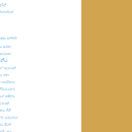
ුවිලි
ින්වහන්සේ
යුණුව
අන්තර්
ණය කරන
අවසාන
ජනීය
්ගේ බලයෙන්
ය
ඉතා
 පාරමිතාව
ිරිවෙහෙර
ගේ ආදීනව
වේශයක්
විතය
ගිහි
හම්
ගුරුවරයා
නය
ජීවත්
ෙයි.
තම