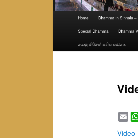
Main
Home
Dhamma in Sinhala –
menu
Special Dhamma
Dhamma V
යොමු කිරීමක් සහිත භාවනා.
Vid
Em
Video