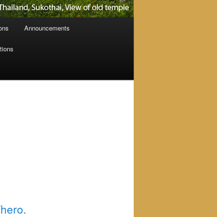
ions
Announcements
tions
hero.