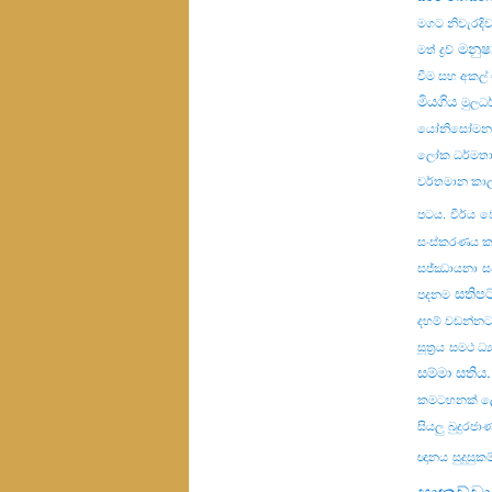
මගට නිවැරදි
මනුෂ්
මත් ද්‍රව්‍
වීම සහ අකල
මියගිය
මුලධර
යෝනිසෝමනස
ලෝක ධර්මත
වර්තමාන කා
පටය.
වීර්ය
ව
සංස්කරණය 
සජ්ඣායනා
ස
සතිප
පදනම
දහම් වඩන්නට
සූත්‍රය
සමථ ධ්‍
සම්මා සතිය.
කමටහනක් ල
සියලු බුදුරජ
ඥානය
සුදුසු
සාකච්චා