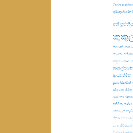
Zoom තාක්ෂ
අඞ්ගුත්තරන
අති පූජනී
කුකු
සම්බන්ධතාව
සාධක.
අභිණ්
අනුශාසනාව
කුකුල්පනේ
ආධ්‍යාත්මික ස
ප්‍රයෝජනවත්
එදිනෙදා ජීවිත
චෛත්‍ය රාජය
දකිමින්
කාර්ය
කෙලෙස් නැස
ජීවිතයක සකස
ගෘහ ජීවිතයක්
වන්නේ
ඥාති