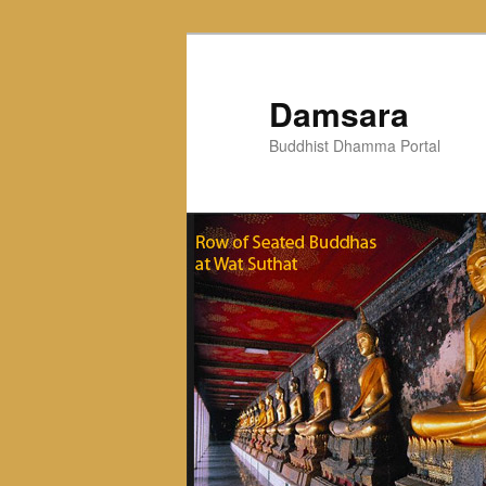
Skip
to
primary
Damsara
content
Buddhist Dhamma Portal