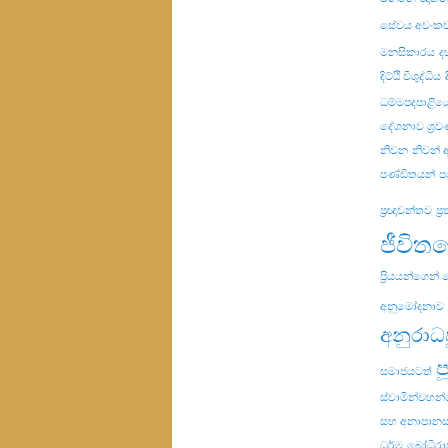
සේවය අවංක
මනසිකාරය
ද
දිට්ඨි විශුද්ධිය
ධම්මපදපාළිය
දේශනාව ශ්‍ර
නිවන
නිවන්
පණ්ඩිතයන්
ප
ප්‍රඥාවන්තව
ප්
ජීවිත
ප්‍රියයන්ගෙන්
අනුමෝදනාව
අනුරාධ
ප
සමාජයටත්
ස්වාමින්වහන
සහ අනාපානස
ධර්ම
බෝධිරා