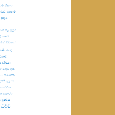
ඣිම නිකාය
යට සූදානම්
සූත්‍රය
ණ ඵල සූත්‍රය
දේශනාව
තීන්
වීඩියෝ
ණය.
ශබ්ද
ාවනාව
සංවර්ධන
ට
සතුට ගුණ
..
සබ්බාසව
ට්ඨි සූත්‍රයහි
ක
සාර්ථක
රන ආකාරය
2
සුතමය
 ධර්ම