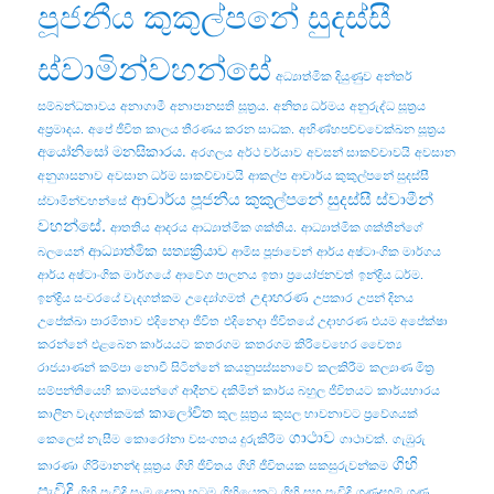
පූජනීය කුකුල්පනේ සුදස්සී
ස්වාමින්වහන්සේ
අධ්‍යාත්මික දියුණුව
අන්තර්
සම්බන්ධතාවය
අනාගාමී
අනාපානසති සූත්‍රය.
අනිත්‍ය ධර්මය
අනුරුද්ධ සූත්‍රය
අප්‍රමාදය.
අපේ ජීවිත කාලය තීරණය කරන සාධක.
අභිණ්හපච්චවෙක්ඛන සූත්‍රය
අයෝනිසෝ මනසිකාරය.
අරගලය
අර්ථ චර්යාව
අවසන් සාකච්චාවයි
අවසාන
අනුශාසනාව
අවසාන ධර්ම සාකච්චාවයි
ආකල්ප
ආචාර්ය කුකුල්පනේ සුදස්සී
ආචාර්ය පූජනීය කුකුල්පනේ සුදස්සී ස්වාමීන්
ස්වාමින්වහන්සේ
වහන්සේ.
ආතතිය
ආදරය
ආධ්‍යාත්මික ශක්තිය.
ආධ්‍යාත්මික ශක්තීන්ගේ
ආධ්‍යාත්මික සත්‍යක්‍රියාව
බලයෙන්
ආමිස පූජාවෙන්
ආර්ය අෂ්ටාංගික මාර්ගය
ආර්ය අෂ්ටාංගික මාර්ගයේ
ආවේග පාලනය
ඉතා ප්‍රයෝජනවත්
ඉන්ද්‍රිය ධර්ම.
උදාහරණ
ඉන්ද්‍රිය සංවරයේ වැදගත්කම
උද්‍යෝගමත්
උපකාර
උපන් දිනය
උපේක්ඛා පාරමිතාව
එදිනෙදා ජීවිත
එදිනෙදා ජීවිතයේ උදාහරණ
එයම අපේක්ෂා
කරන්නේ
එළබෙන කාර්යයට
කතරගම
කතරගම කිරිවෙහෙර චෛත්‍ය
රාජයාණන්
කම්පා නොවී සිටින්නේ
කයනුපස්සනාවේ
කලකිරීම
කල්‍යාණ මිත්‍ර
සම්පන්තියෙහි
කාමයන්ගේ ආදීනව දකිමින්
කාර්ය බහුල ජීවිතයට
කාර්යභාරය
කාලෝචිත
කාලීන වැදගත්කමක්
කුල සූත්‍රය
කුසල භාවනාවට ප්‍රවේශයක්
ගාථාව
කෙලෙස් නැසීම
කොරෝනා වසංගතය දුරුකිරීම
ගාථාවක්.
ගැඹුරු
ගිහි
කාරණා
ගිරිමානන්ද සූත්‍රය
ගිහි ජීවිතය
ගිහි ජීවිතයක සකසුරුවන්කම
පැවිදි
ගිහි පැවිදි සෑම දෙනා හටම
ගිහියෙකුට
ගිහි සහ පැවිදි
ගුණදහම්
ගුණ