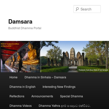
Skip
to
Sear
primary
content
Damsara
Buddhist Dhamma Portal
Main
Home
Dhamma in Sinhala – Damsara
menu
Dhamma in English
Interesting New Findings
Reflections
Announcements
Special Dhamma
Dhamma Videos
Dhamma Yathra දහම් සංසදයට එක්වීමට.