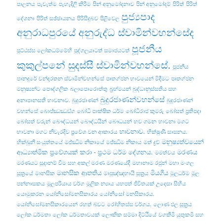
පාලනය
පැවැත්ම
පැහැදිලි කිරීම
පින් අනුමෝදනාව
පින් අනුමෝදම්
පිරිත්
පිරිත්
පුජ්‍යපාද
දේශනා
පිරිත් සඡ්ඡායනය
පිරිසිදුබව
පිළිවෙල
අනුරාධපුරයේ අනුරුද්ධ ස්වාමින්වහන්සේද
පූජනීය
පුට්ඨස්ස ලෝකධම්මේහි
පුද්ගලයාටත් සමාජයටත්
කුකුල්පනේ සුදස්සී ස්වාමින්වහන්සේ.
පූජනීය
පානදුරේ චන්දරතන ස්වාමින්වහන්සේ
පෘතග්ජන භාවයෙන් මිදීමට
පෘතග්ජන
මනුෂ්‍යන්ට
පෞද්ගලික
බලාපොරොත්තු
බ්‍රහ්මයන්
බුද්ධානුස්සතිය සහ
බුදුරජාණන්වහන්සේ
අනාපානසති භාවනාව.
බුදුරජාණන්
බුදුරජාණන්
වහන්සේ
බොජ‍්ඣඣඞ‍්ග
බෝධි පාක්ෂික ධර්ම
බෝධිරාජ කුමරු
බෝසත් ප්‍රතිපදා
බෝසත් වරුන්
බෞද්ධයන්
බෞද්ධයින්
බෞධයන්
භව ගමන
භාවනා මගට
භාවනාව.
භාවනා මගට නිවැරදිව ප්‍රවේශ වන ආකාරය
භික්ෂුණී සාසනය.
මනුෂ්‍යත්වයෙන්
භික්‌ඛුනී සංයුත්‌තයේ
මජ්ඣිම නිකායේ
මජ්‌ඣිම නිකාය
මත් ද්‍රව්‍
ආධ්‍යාත්මික ප්‍රවේශයක් කරා - ප්‍රථම ධර්ම දේශනය.
මරණය
මමත්වය
මරණයට සූදානම් වීම සහ අකල් මරණ
මරණයේදී
මහානාම රජුන්
මහා මංගල
මානසික ආතතිය
මියගිය
සූත්‍රයේ
මානසික
මාපුඤ්ඤභායි සූත්‍රය
මුලධර්ම
මූල
පන්නාසකය
මූලපරියාය වර්ග
මූලික න්‍යාය
යහපත් ජීවිතයක් උදෙසා සිහිය
යොමුකරන
යෝනිසෝමනසිකාරය
යෝනිසෝ මනසිකාරය.
යෝනිසෝමනසිකාරයෙන්
රහත් බවට
රෝහිතස්‌ස වර්ගය.
ලොණ ඵල සූත්‍රය
ලෝක ධර්මතා
ලෝක ධර්මතාවයක්
ලෞකික සම්මා දිට්ඨියේ
වගකීමි යුතුකමි සහ