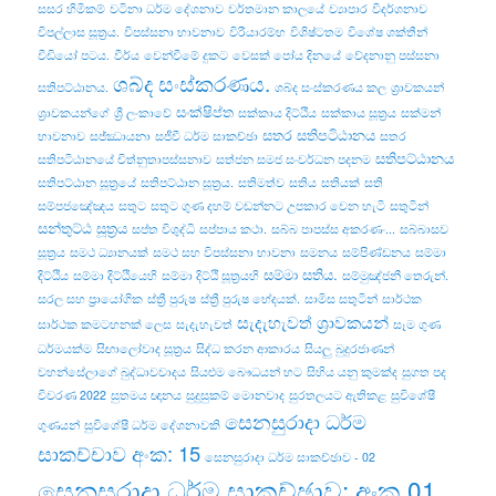
සසර හිමිකම්
වටිනා ධර්ම දේශනාව
වර්තමාන කාලයේ
ව්‍යාපාර
විදර්ශනාව
විපල්‌ලාස සූත්‍රය.
විපස්සනා භාවනාව
විරීයාරම්භ
විශිෂ්ටතම
විශේෂ ශක්තීන්
වීඩියෝ පටය.
වීර්ය
වෙන්වීමේ දුකට
වෙසක් පෝය දිනයේ
වේදනානු පස්සනා
ශබ්ද සංස්කරණය.
සතිපට්ඨානය.
ශබ්ද සංස්කරණය කල
ශ්‍රාවකයන්
සංක්ෂිප්ත
ශ්‍රාවකයන්ගේ
ශ්‍රී ලංකාවේ
සක්කාය දිට්ඨිය
සක්කාය සූත්‍රය
සක්මන්
සතර සතිපටිඨානය
භාවනාව
සජ්ඣායනා
සජීවී ධර්ම සාකච්ඡා
සතර
සතිපට්ඨානය
සතිපටිඨානයේ චිත්නුතාපස්සනාව
සත්ජන සමජ සංවර්ධන පදනම
සතිපට්ඨාන සූත්‍රයේ
සතිපට්‌ඨාන සූත්‍රය.
සතිමත්ව
සතිය
සතියක්
සති
සම්පජඤේඤය
සතුට
සතුට ගුණ දහම් වඩන්නට උපකාර වෙන හැටි
සතුටින්
සන්තුට්ඨ සූත්‍රය
සප්ත විශුද්ධි
සප්පාය කථා.
සබ්බ පාපස්ස අකරණං...
සබ්බාසව
සූත්‍රය
සමථ ධ්‍යානයක්
සමථ සහ විපස්සනා භාවනා
සමනය
සම්පිණ්ඩනය
සම්මා
සම්මා සතිය.
දිට්ඨිය
සම්මා දිට්ඨියෙහි
සම්මා දිට්ඨි සූත්‍රයහි
සම්මුඤ්ජනී තෙරුන්.
සරල සහ ප්‍රායෝගික
ස්ත්‍රී පුරුෂ
ස්ත්‍රී පුරුෂ භේදයක්.
සාමිස සතුටින්
සාර්ථක
සැදැහැවත් ශ්‍රාවකයන්
සාර්ථක කමටහනක් ලෙස
සැදැහැවත්
සෑම ගුණ
ධර්මයක්ම
සිඟාලෝවාද සූත්‍රය
සිද්ධ කරන ආකාරය
සියලු බුදුරජාණන්
වහන්සේලාගේ බුද්ධාවවාදය
සියළුම බෞධයන් හට
සිහිය යනු කුමක්ද
සුගත පද
විවරණ 2022
සුතමය ඥානය
සුදුසුකම් මොනවාද
සුරතලයට ඇතිකළ
සුවිශේෂී
සෙනසුරාදා ධර්ම
ගුණයන්
සුවිශේෂී ධර්ම දේශනාවකි
සාකච්චාව අංක: 15
සෙනසුරාදා ධර්ම සාකච්ඡාව - 02
සෙනසුරාදා ධර්ම සාකච්ඡාව: අංක 01