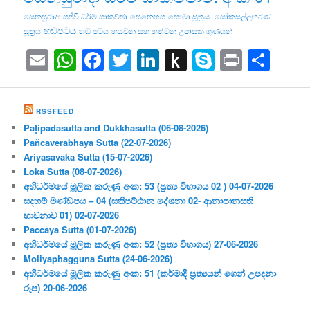
සෙනසුරාදා සජීවී ධර්ම සාකච්ඡා
සෙනෙහස
සොමා සූත්‍රය.
සෝකසල්ලහරණ
හඬපටය
සූත්‍රය
හඬ පටය
හයවන සහ හත්වන උපාසක ගුණයන්
Email
WhatsApp
Facebook
Twitter
LinkedIn
Push
Skype
Print
Sha
to
Kindle
RSSFEED
Paṭipadāsutta and Dukkhasutta (06-08-2026)
Pañcaverabhaya Sutta (22-07-2026)
Ariyasāvaka Sutta (15-07-2026)
Loka Sutta (08-07-2026)
අභිධර්මයේ මූලික කරුණු අංක: 53 (ප්‍ර‍ත්‍ය විභාගය 02 ) 04-07-2026
සදහම් මණ්ඩපය – 04 (සතිපට්ඨාන දේශනා 02- ආනාපානසති
භාවනාව 01) 02-07-2026
Paccaya Sutta (01-07-2026)
අභිධර්මයේ මූලික කරුණු අංක: 52 (ප්‍ර‍ත්‍ය විභාගය) 27-06-2026
Moliyaphagguna Sutta (24-06-2026)
අභිධර්මයේ මූලික කරුණු අංක: 51 (කර්මාදි ප්‍ර‍ත්‍යයන් ගෙන් උපදනා
රූප) 20-06-2026