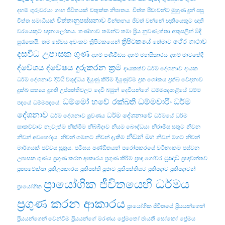
දහම්
ගුරුවරයා
ගෘහ ජීවිතයක්
චතුක්ක නිපාතය.
චිත්ත පීඩාවන්ට මුහුණ දුන් පසු
චිත්තානුපස්සනාව
චිත්ත සමාධියක්
චින්තනය
ජීවත් වන්නේ
ඥාතියෙකුට
ඥාති
වරයෙකුට
ඥානාලෝකය.
තණ්හාව
තමන්ට තමා ප්‍රිය නුවණැත්තා අකුසලින් මිදී
ත්‍රිපිටකයේ
ථේර ගාථාව
සුරැකෙයි.
තම සේවය අවංකව
ත්‍රිපිටකයෙන්
තේමාව
දසවිධ උපාසක ගුණ
දහම් පණිවිඩය
දහම් මනසිකාරය
දහම් මාවතේදී
ද්වේශය
ද්වේෂය දුරුකරන ක්‍රම
දායකත්ව ධර්ම දේශනාව
දායක
ධර්ම දේශනාව
දිට්ඨි විශුද්ධිය
දියුණු කිරීම
දියුණුවීම
දුක ශෝකය
දුක්ඛ වේදනාව
දුක්ඛ සත්‍යය
දුගති උප්පත්තිවලට
දෙවි බඹුන්
දෙවියන්ගේ
ධම්මපදපාළියේ
ධම්ම
ධම්මෝ හවේ රක්ඛති ධම්මචාරිං
ධර්ම
පදයේ
ධම්මපදයේ.
දේශනාව
ධර්ම දේශනාවේ
ධර්ම දේශනාව ශ්‍රවණය
ධර්මයේ
ධර්ම
සාකච්චාව
නැවැත්ම
නික්මීම
නිබ්බිදාව
නියම බෞද්ධයා
නිරාමිස සතුට
නිවන
නිවන් මග
නිවන් අවභෝදය.
නිවන් ගමනට
නිවන් දැකීම
නිවන් මගට
නිවන්
මාර්ගයක්
පච්‌චය සූත්‍රය.
පටිඝය
පණ්ඩිතයන්
පරෝපකරයේ වටිනාකම
පස්වන
ප්‍රඥාව
උපාසක ගුණය
ප්‍රගුණ කරන ආකාරය
ප්‍රගුණ කිරීම
ප්‍රඥා ගෝචර
ප්‍රඥාවන්තව
ප්‍රත්‍යවේක්ෂා
ප්‍රතිඋපකාරය
ප්‍රතිපත්ති පූජාව
ප්‍රතිපත්තියට
ප්‍රතිපදාව
ප්‍රතිපදාවන්
ප්‍රායෝගික ජීවිතයෙහි ධර්මය
ප්‍රායෝගික
ප්‍රගුණ කරන ආකාරය
ප්‍රායෝගික ජීවිතයේ
ප්‍රියයන්ගෙන්
ප්‍රියයන්ගෙන් වෙන්වීම
ප්‍රියයන්ගේ මරණය
ප්‍රේමතෝ ජායතී සෝකෝ
ප්‍රේමය