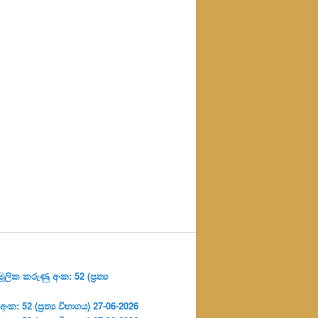
ලික කරුණු අංක: 52 (ප්‍ර‍ත්‍ය
: 52 (ප්‍ර‍ත්‍ය විභාගය) 27-06-2026