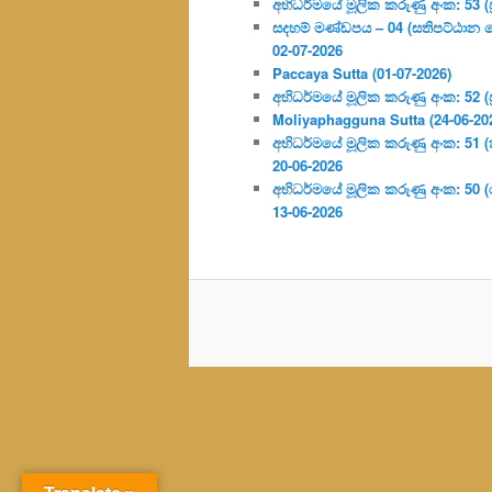
අභිධර්මයේ මූලික කරුණු අංක: 53 (ප්‍
සදහම් මණ්ඩපය – 04 (සතිපට්ඨාන 
02-07-2026
Paccaya Sutta (01-07-2026)
අභිධර්මයේ මූලික කරුණු අංක: 52 (ප්‍
Moliyaphagguna Sutta (24-06-20
අභිධර්මයේ මූලික කරුණු අංක: 51 (කර්
20-06-2026
අභිධර්මයේ මූලික කරුණු අංක: 50
13-06-2026