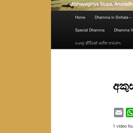
Main
Home
Dhamma in Sinhala –
menu
Special Dhamma
Dhamma V
යොමු කිරීමක් සහිත භාවනා.
අකු
Em
1 video fo