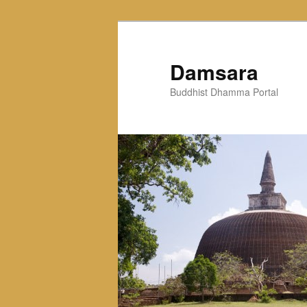
Skip
to
primary
Damsara
content
Buddhist Dhamma Portal