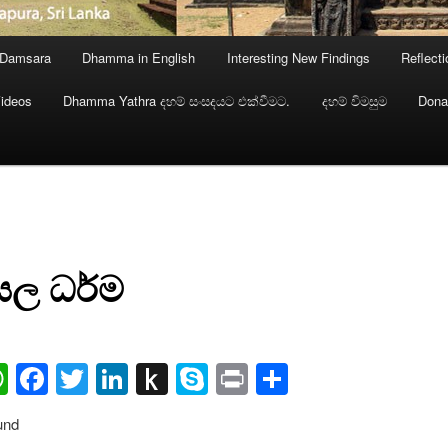
 Damsara
Dhamma in English
Interesting New Findings
Reflect
ideos
Dhamma Yathra දහම් සංසදයට එක්වීමට.
දහම් විමසුම
Dona
සල ධර්ම
ail
WhatsApp
Facebook
Twitter
LinkedIn
Push
Skype
Print
Share
to
und
Kindle