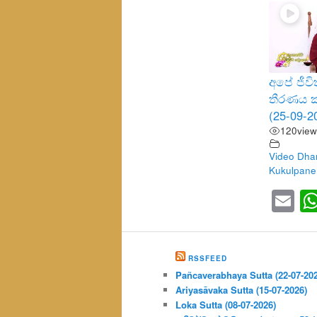
අපේ ජීව
තීරණය 
(25-09-2
120
view
Video Dha
Kukulpane
Em
RSSFEED
Pañcaverabhaya Sutta (22-07-20
Ariyasāvaka Sutta (15-07-2026)
Loka Sutta (08-07-2026)