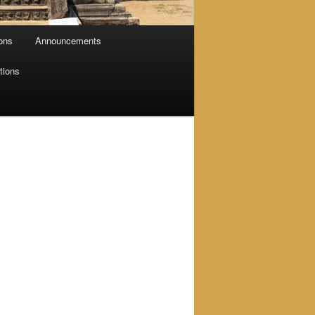
ions
Announcements
tions