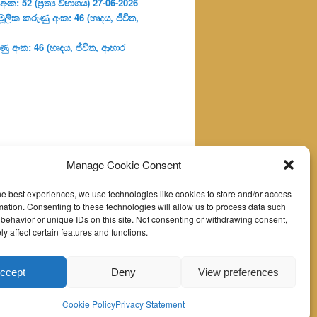
: 52 (ප්‍ර‍ත්‍ය විභාගය) 27-06-2026
ූලික කරුණු අංක: 46 (හෘදය, ජීවිත,
ු අංක: 46 (හෘදය, ජීවිත, ආහාර
Manage Cookie Consent
he best experiences, we use technologies like cookies to store and/or access
mation. Consenting to these technologies will allow us to process data such
behavior or unique IDs on this site. Not consenting or withdrawing consent,
y affect certain features and functions.
ccept
Deny
View preferences
Cookie Policy
Privacy Statement