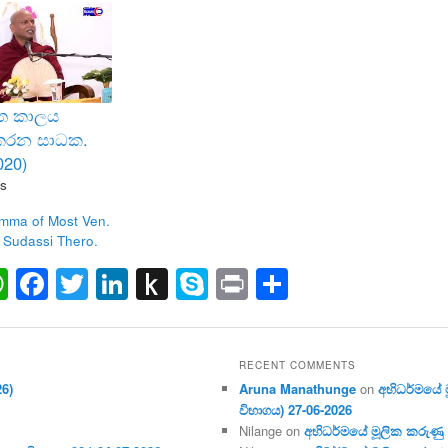
ිත කාලය
කරන සාධක.
020)
s
mma of Most Ven.
 Sudassi Thero.
ail
WhatsApp
Facebook
Twitter
LinkedIn
Push
Skype
Print
Share
to
Kindle
RECENT COMMENTS
26)
Aruna Manathunge
on
අභිධර්මයේ මූ
විභාගය) 27-06-2026
Nilange
on
අභිධර්මයේ මූලික කරුණු අංක