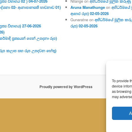
ර‍ත්‍ය විභාගය 02 ) 04-07-2026
Nilange
on
අභිධර්මයේ මූලික කරුණු අංක
දේශනා 02- ආනාපානසති භාවනාව 01)
Aruna Manathunge
on
අභිධර්මයේ ම
ආහාර රූප) 02-05-2026
Gunaratne
on
අභිධර්මයේ මූලික කරුණ
ර‍ත්‍ය විභාගය) 27-06-2026
රූප) 02-05-2026
26)
මාදි ප්‍ර‍ත්‍යයන් ගෙන් උපදනා රූප)
 (රූප කලාප සහ රූප උපදවන හේතු)
To provide t
device infor
Proudly powered by WordPress
as browsing 
may adversel
A