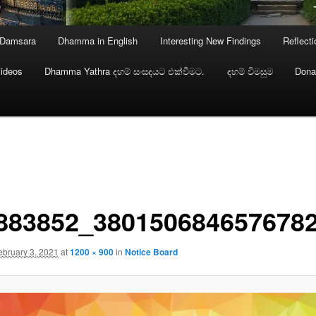
 Damsara
Dhamma in English
Interesting New Findings
Reflect
ideos
Dhamma Yathra දහම් සංසදයට එක්වීමට.
දහම් විමසුම
Dona
883852_380150684657678
ebruary 3, 2021
at
1200 × 900
in
Notice Board