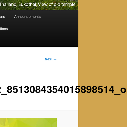
ions
Announcements
tions
Next →
2_8513084354015898514_o