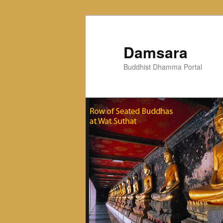
Skip
to
primary
Damsara
content
Buddhist Dhamma Portal