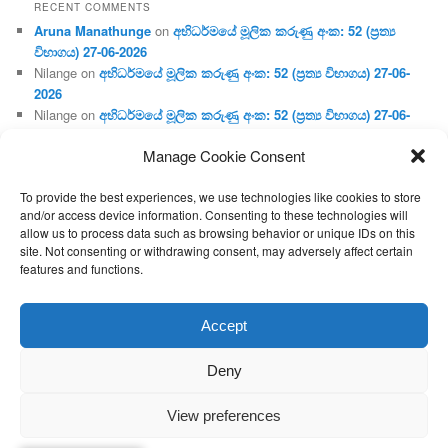
RECENT COMMENTS
Aruna Manathunge
on
අභිධර්මයේ මූලික කරුණු අංක: 52 (ප්‍ර‍ත්‍ය
විභාගය) 27-06-2026
Nilange
on
අභිධර්මයේ මූලික කරුණු අංක: 52 (ප්‍ර‍ත්‍ය විභාගය) 27-06-
2026
Nilange
on
අභිධර්මයේ මූලික කරුණු අංක: 52 (ප්‍ර‍ත්‍ය විභාගය) 27-06-
2026
Manage Cookie Consent
Aruna Manathunge
on
අභිධර්මයේ මූලික කරුණු අංක: 46 (හෘදය,
ජීවිත, ආහාර රූප) 02-05-2026
To provide the best experiences, we use technologies like cookies to store
Gunaratne
on
අභිධර්මයේ මූලික කරුණු අංක: 46 (හෘදය, ජීවිත,
and/or access device information. Consenting to these technologies will
ආහාර රූප) 02-05-2026
allow us to process data such as browsing behavior or unique IDs on this
site. Not consenting or withdrawing consent, may adversely affect certain
features and functions.
Proudly powered by WordPress
Accept
Deny
View preferences