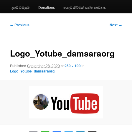
දහම් විමසුම
Donations
යොමු කිරීමක් සහිත භාවනා.
Image
← Previous
Next →
navigation
Logo_Yotube_damsaraorg
Published
September 28, 2020
at
250 × 109
in
Logo_Yotube_damsaraorg