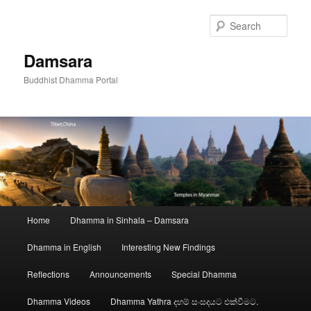
Skip
to
Sear
primary
content
Damsara
Buddhist Dhamma Portal
Main
Home
Dhamma in Sinhala – Damsara
menu
Dhamma in English
Interesting New Findings
Reflections
Announcements
Special Dhamma
Dhamma Videos
Dhamma Yathra දහම් සංසදයට එක්වීමට.