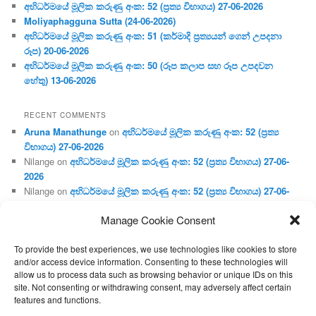
අභිධර්මයේ මූලික කරුණු අංක: 52 (ප්‍ර‍ත්‍ය විභාගය) 27-06-2026
Moliyaphagguna Sutta (24-06-2026)
අභිධර්මයේ මූලික කරුණු අංක: 51 (කර්මාදි ප්‍ර‍ත්‍යයන් ගෙන් උපදනා
රූප) 20-06-2026
අභිධර්මයේ මූලික කරුණු අංක: 50 (රූප කලාප සහ රූප උපදවන
හේතු) 13-06-2026
RECENT COMMENTS
Aruna Manathunge
on
අභිධර්මයේ මූලික කරුණු අංක: 52 (ප්‍ර‍ත්‍ය
විභාගය) 27-06-2026
Nilange
on
අභිධර්මයේ මූලික කරුණු අංක: 52 (ප්‍ර‍ත්‍ය විභාගය) 27-06-
2026
Nilange
on
අභිධර්මයේ මූලික කරුණු අංක: 52 (ප්‍ර‍ත්‍ය විභාගය) 27-06-
2026
Manage Cookie Consent
Aruna Manathunge
on
අභිධර්මයේ මූලික කරුණු අංක: 46 (හෘදය,
ජීවිත, ආහාර රූප) 02-05-2026
To provide the best experiences, we use technologies like cookies to store
Gunaratne
on
අභිධර්මයේ මූලික කරුණු අංක: 46 (හෘදය, ජීවිත,
and/or access device information. Consenting to these technologies will
ආහාර රූප) 02-05-2026
allow us to process data such as browsing behavior or unique IDs on this
site. Not consenting or withdrawing consent, may adversely affect certain
features and functions.