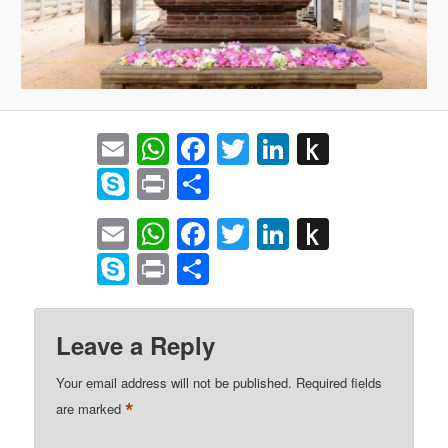
Email
WhatsApp
Facebook
Twitter
LinkedIn
Push
to
Skype
Print
Share
Kindle
Email
WhatsApp
Facebook
Twitter
LinkedIn
Push
to
Skype
Print
Share
Kindle
Leave a Reply
Your email address will not be published.
Required fields
*
are marked