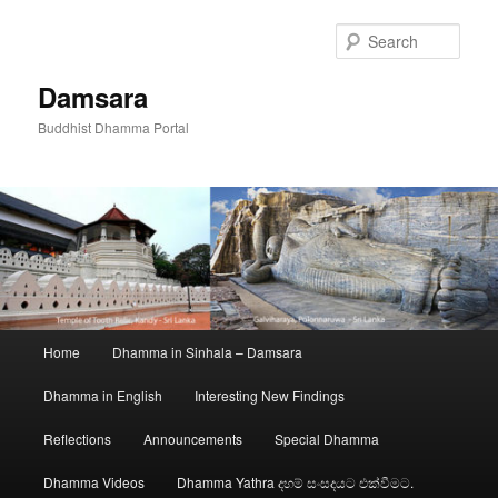
Skip
to
Sear
primary
content
Damsara
Buddhist Dhamma Portal
Main
Home
Dhamma in Sinhala – Damsara
menu
Dhamma in English
Interesting New Findings
Reflections
Announcements
Special Dhamma
Dhamma Videos
Dhamma Yathra දහම් සංසදයට එක්වීමට.