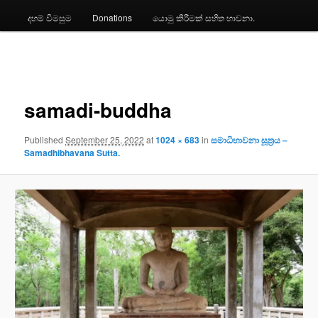
දහම් විමසුම
Donations
යොමු කිරීමක් සහිත භාවනා.
Image
navigation
samadi-buddha
Published
September 25, 2022
at
1024 × 683
in
සමාධිභාවනා සූත්‍රය –
Samadhibhavana Sutta.