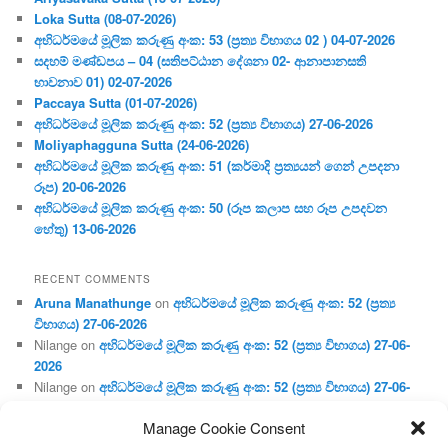
Loka Sutta (08-07-2026)
අභිධර්මයේ මූලික කරුණු අංක: 53 (ප්‍ර‍ත්‍ය විභාගය 02 ) 04-07-2026
සදහම් මණ්ඩපය – 04 (සතිපට්ඨාන දේශනා 02- ආනාපානසති
භාවනාව 01) 02-07-2026
Paccaya Sutta (01-07-2026)
අභිධර්මයේ මූලික කරුණු අංක: 52 (ප්‍ර‍ත්‍ය විභාගය) 27-06-2026
Moliyaphagguna Sutta (24-06-2026)
අභිධර්මයේ මූලික කරුණු අංක: 51 (කර්මාදි ප්‍ර‍ත්‍යයන් ගෙන් උපදනා
රූප) 20-06-2026
අභිධර්මයේ මූලික කරුණු අංක: 50 (රූප කලාප සහ රූප උපදවන
හේතු) 13-06-2026
RECENT COMMENTS
Aruna Manathunge
on
අභිධර්මයේ මූලික කරුණු අංක: 52 (ප්‍ර‍ත්‍ය
විභාගය) 27-06-2026
Nilange
on
අභිධර්මයේ මූලික කරුණු අංක: 52 (ප්‍ර‍ත්‍ය විභාගය) 27-06-
2026
Nilange
on
අභිධර්මයේ මූලික කරුණු අංක: 52 (ප්‍ර‍ත්‍ය විභාගය) 27-06-
2026
Manage Cookie Consent
Aruna Manathunge
on
අභිධර්මයේ මූලික කරුණු අංක: 46 (හෘදය,