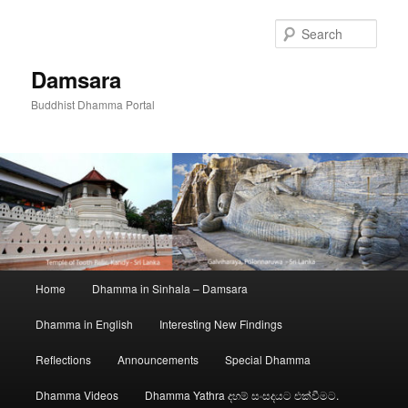
Skip
to
Sear
primary
content
Damsara
Buddhist Dhamma Portal
Main
Home
Dhamma in Sinhala – Damsara
menu
Dhamma in English
Interesting New Findings
Reflections
Announcements
Special Dhamma
Dhamma Videos
Dhamma Yathra දහම් සංසදයට එක්වීමට.