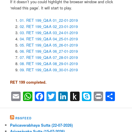
If it doesn’t you could highlight the browser window and click
‘reload this page’. It will start to play.
01. RET 199_Q&A 01_22-01-2019
02. RET 199_Q&A 02_23-01-2019
03. RET 199_Q&A 03_24-01-2019
04. RET 199_Q&A 04_25-01-2019
05. RET 199_Q&A 05_26-01-2019
06. RET 199_Q&A 06_27-01-2019
07. RET 199_Q&A 07_28-01-2019
08. RET 199_Q&A 08_29-01-2019
09. RET 199_Q&A 09_30-01-2019
RET 199 completed.
Email
WhatsApp
Facebook
Twitter
LinkedIn
Push
Skype
Print
Sha
to
Kindle
RSSFEED
Pañcaverabhaya Sutta (22-07-2026)
Ariyasāvaka Sutta (15-07-2026)