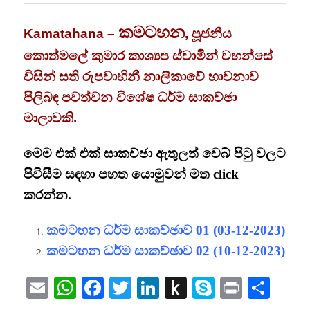
කමටහන
Kamatahana –
, පූජනීය
කොත්මලේ කුමාර කාශ්‍යප ස්වාමින් වහන්සේ
විසින් සති රුපවාහිනී නාලිකාවේ භාවනාව
පිලිබඳ පවත්වන විශේෂ ධර්ම සාකච්ඡා
මාලාවකි.
මෙම එක් එක් සාකච්ඡා ඇතුලත් වෙබ් පිටු වලට
පිවිසීම සඳහා පහත යොමුවන් මත click
කරන්න.
කමටහන ධර්ම සාකච්ඡාව 01 (03-12-2023)
කමටහන ධර්ම සාකච්ඡාව 02 (10-12-2023)
Email
WhatsApp
Facebook
Twitter
LinkedIn
Push
Skype
Print
Sha