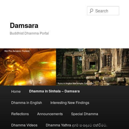
Skip
to
Sear
primary
content
Damsara
Buddhist Dhamma Portal
Main
Dhamma in Sinhala – Damsara
Home
menu
Dhamma in English
Interesting New Findings
Reflections
Announcements
Special Dhamma
Dhamma Videos
Dhamma Yathra දහම් සංසදයට එක්වීමට.