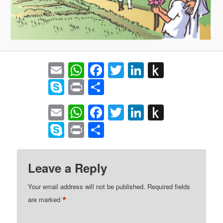
Email
WhatsApp
Facebook
Twitter
LinkedIn
Push
to
Skype
Print
Share
Kindle
Email
WhatsApp
Facebook
Twitter
LinkedIn
Push
to
Skype
Print
Share
Kindle
Leave a Reply
Your email address will not be published.
Required fields
*
are marked