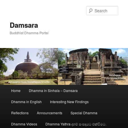
Skip
to
Sear
primary
content
Damsara
Buddhist Dhamma Portal
Main
Home
Dhamma in Sinhala – Damsara
menu
Dhamma in English
Interesting New Findings
Reflections
Announcements
Special Dhamma
Dhamma Videos
Dhamma Yathra දහම් සංසදයට එක්වීමට.