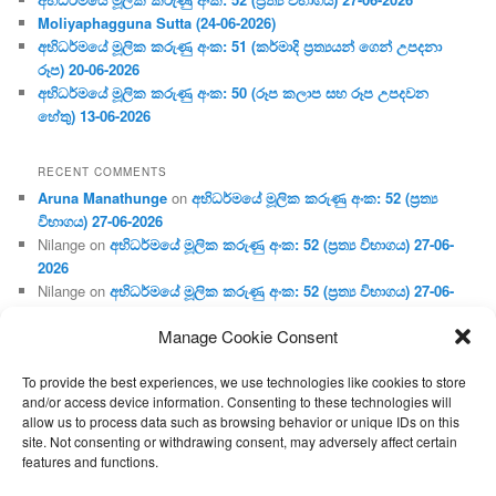
Moliyaphagguna Sutta (24-06-2026)
අභිධර්මයේ මූලික කරුණු අංක: 51 (කර්මාදි ප්‍ර‍ත්‍යයන් ගෙන් උපදනා
රූප) 20-06-2026
අභිධර්මයේ මූලික කරුණු අංක: 50 (රූප කලාප සහ රූප උපදවන
හේතු) 13-06-2026
RECENT COMMENTS
Aruna Manathunge
on
අභිධර්මයේ මූලික කරුණු අංක: 52 (ප්‍ර‍ත්‍ය
විභාගය) 27-06-2026
Nilange
on
අභිධර්මයේ මූලික කරුණු අංක: 52 (ප්‍ර‍ත්‍ය විභාගය) 27-06-
2026
Nilange
on
අභිධර්මයේ මූලික කරුණු අංක: 52 (ප්‍ර‍ත්‍ය විභාගය) 27-06-
2026
Manage Cookie Consent
Aruna Manathunge
on
අභිධර්මයේ මූලික කරුණු අංක: 46 (හෘදය,
ජීවිත, ආහාර රූප) 02-05-2026
To provide the best experiences, we use technologies like cookies to store
Gunaratne
on
අභිධර්මයේ මූලික කරුණු අංක: 46 (හෘදය, ජීවිත,
and/or access device information. Consenting to these technologies will
ආහාර රූප) 02-05-2026
allow us to process data such as browsing behavior or unique IDs on this
site. Not consenting or withdrawing consent, may adversely affect certain
features and functions.