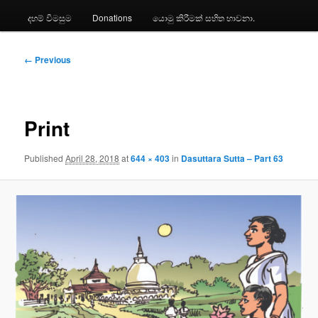
දහම් විමසුම
Donations
යොමු කිරීමක් සහිත භාවනා.
Image
← Previous
navigation
Print
Published
April 28, 2018
at
644 × 403
in
Dasuttara Sutta – Part 63