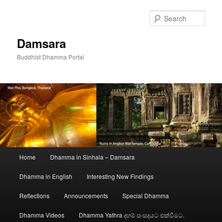
Skip
to
Sear
primary
content
Damsara
Buddhist Dhamma Portal
Main
Home
Dhamma in Sinhala – Damsara
menu
Dhamma in English
Interesting New Findings
Reflections
Announcements
Special Dhamma
Dhamma Videos
Dhamma Yathra දහම් සංසදයට එක්වීමට.