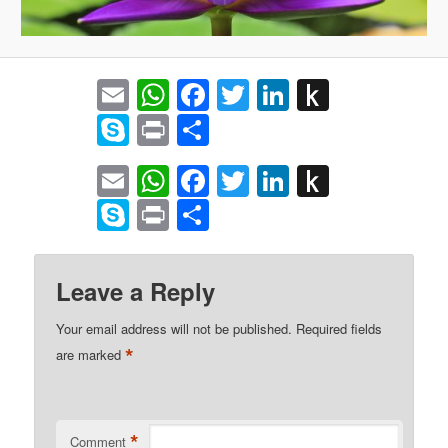
Email
WhatsApp
Facebook
Twitter
LinkedIn
Push
to
Skype
Print
Share
Kindle
Email
WhatsApp
Facebook
Twitter
LinkedIn
Push
to
Skype
Print
Share
Kindle
Leave a Reply
Your email address will not be published.
Required fields
*
are marked
*
Comment