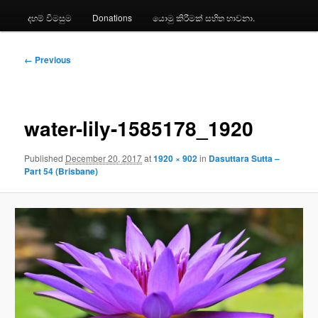
දහම් විමසුම
Donations
යොමු කිරීමක් සහිත භාවනා.
Image
← Previous
navigation
water-lily-1585178_1920
Published
December 20, 2017
at
1920 × 902
in
Dasuttara Sutta –
Part 54 (Brisbane)