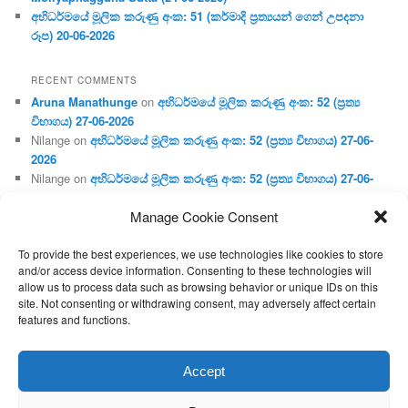
අභිධර්මයේ මූලික කරුණු අංක: 51 (කර්මාදි ප්‍ර‍ත්‍යයන් ගෙන් උපදනා
රූප) 20-06-2026
RECENT COMMENTS
Aruna Manathunge
on
අභිධර්මයේ මූලික කරුණු අංක: 52 (ප්‍ර‍ත්‍ය
විභාගය) 27-06-2026
Nilange
on
අභිධර්මයේ මූලික කරුණු අංක: 52 (ප්‍ර‍ත්‍ය විභාගය) 27-06-
2026
Nilange
on
අභිධර්මයේ මූලික කරුණු අංක: 52 (ප්‍ර‍ත්‍ය විභාගය) 27-06-
2026
Manage Cookie Consent
Aruna Manathunge
on
අභිධර්මයේ මූලික කරුණු අංක: 46 (හෘදය,
ජීවිත, ආහාර රූප) 02-05-2026
To provide the best experiences, we use technologies like cookies to store
Gunaratne
on
අභිධර්මයේ මූලික කරුණු අංක: 46 (හෘදය, ජීවිත,
and/or access device information. Consenting to these technologies will
ආහාර රූප) 02-05-2026
allow us to process data such as browsing behavior or unique IDs on this
site. Not consenting or withdrawing consent, may adversely affect certain
features and functions.
Proudly powered by WordPress
Accept