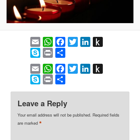
Email
WhatsApp
Facebook
Twitter
LinkedIn
Push
to
Skype
Print
Share
Kindle
Email
WhatsApp
Facebook
Twitter
LinkedIn
Push
to
Skype
Print
Share
Kindle
Leave a Reply
Your email address will not be published.
Required fields
*
are marked