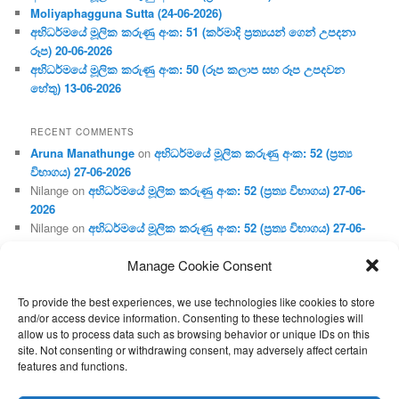
Moliyaphagguna Sutta (24-06-2026)
අභිධර්මයේ මූලික කරුණු අංක: 51 (කර්මාදි ප්‍ර‍ත්‍යයන් ගෙන් උපදනා
රූප) 20-06-2026
අභිධර්මයේ මූලික කරුණු අංක: 50 (රූප කලාප සහ රූප උපදවන
හේතු) 13-06-2026
RECENT COMMENTS
Aruna Manathunge
on
අභිධර්මයේ මූලික කරුණු අංක: 52 (ප්‍ර‍ත්‍ය
විභාගය) 27-06-2026
Nilange
on
අභිධර්මයේ මූලික කරුණු අංක: 52 (ප්‍ර‍ත්‍ය විභාගය) 27-06-
2026
Nilange
on
අභිධර්මයේ මූලික කරුණු අංක: 52 (ප්‍ර‍ත්‍ය විභාගය) 27-06-
2026
Manage Cookie Consent
Aruna Manathunge
on
අභිධර්මයේ මූලික කරුණු අංක: 46 (හෘදය,
ජීවිත, ආහාර රූප) 02-05-2026
To provide the best experiences, we use technologies like cookies to store
Gunaratne
on
අභිධර්මයේ මූලික කරුණු අංක: 46 (හෘදය, ජීවිත,
and/or access device information. Consenting to these technologies will
ආහාර රූප) 02-05-2026
allow us to process data such as browsing behavior or unique IDs on this
site. Not consenting or withdrawing consent, may adversely affect certain
features and functions.