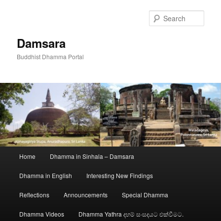
Skip
to
Sear
primary
content
Damsara
Buddhist Dhamma Portal
Main
Home
Dhamma in Sinhala – Damsara
menu
Dhamma in English
Interesting New Findings
Reflections
Announcements
Special Dhamma
Dhamma Videos
Dhamma Yathra දහම් සංසදයට එක්වීමට.