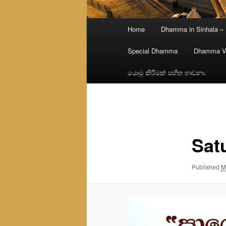
Main
Home
Dhamma in Sinhala –
menu
Special Dhamma
Dhamma V
යොමු කිරීමක් සහිත භාවනා.
Image
navigation
Sat
Published
M