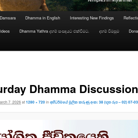
 Damsara
Dhamma in English
Interesting New Findings
Reflect
ideos
Dhamma Yathra දහම් සංසදයට එක්වීමට.
දහම් විමසුම
Dona
urday Dhamma Discussio
arch 7, 2026
at
1280 × 720
in
අභිධර්මයේ මූලික කරුණු අංක: 38 (භූත රූප – 02) 07-0