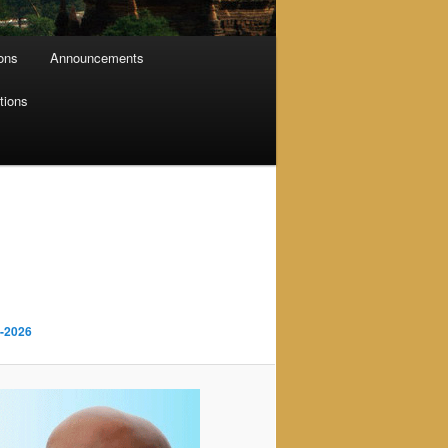
ions
Announcements
tions
n
3-2026