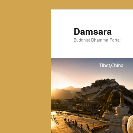
Skip
to
primary
Damsara
content
Buddhist Dhamma Portal