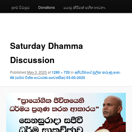
දහම් විමසුම
Donations
යොමු කිරීමක් සහිත භාවනා.
Image
navigation
Saturday Dhamma
Discussion
Published
May 3, 2025
at
1280 × 720
in
අභිධර්මයේ මූලික කරුණු අංක:
08 (සබ්බ චිත්ත සාධාරණ චෛතසික) 03-05-2025