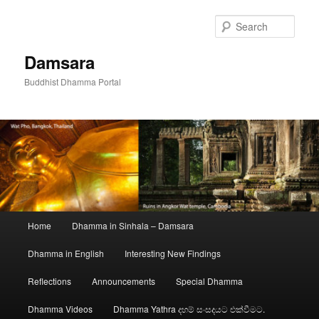
Skip
to
Sear
primary
content
Damsara
Buddhist Dhamma Portal
Main
Home
Dhamma in Sinhala – Damsara
menu
Dhamma in English
Interesting New Findings
Reflections
Announcements
Special Dhamma
Dhamma Videos
Dhamma Yathra දහම් සංසදයට එක්වීමට.