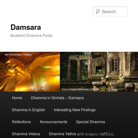
Skip
to
Sear
primary
content
Damsara
Buddhist Dhamma Portal
Main
Home
Dhamma in Sinhala – Damsara
menu
Dhamma in English
Interesting New Findings
Reflections
Announcements
Special Dhamma
Dhamma Videos
Dhamma Yathra දහම් සංසදයට එක්වීමට.