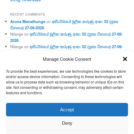
RECENT COMMENTS
Aruna Manathunge
on
අභිධර්මයේ මූලික කරුණු අංක: 52 (ප්‍ර‍ත්‍ය
විභාගය) 27-06-2026
Nilange
on
අභිධර්මයේ මූලික කරුණු අංක: 52 (ප්‍ර‍ත්‍ය විභාගය) 27-06-
2026
Nilange
on
අභිධර්මයේ මූලික කරුණු අංක: 52 (ප්‍ර‍ත්‍ය විභාගය) 27-06-
2026
Manage Cookie Consent
Aruna Manathunge
on
අභිධර්මයේ මූලික කරුණු අංක: 46 (හෘදය,
ජීවිත, ආහාර රූප) 02-05-2026
To provide the best experiences, we use technologies like cookies to store
Gunaratne
on
අභිධර්මයේ මූලික කරුණු අංක: 46 (හෘදය, ජීවිත,
and/or access device information. Consenting to these technologies will
ආහාර රූප) 02-05-2026
allow us to process data such as browsing behavior or unique IDs on this
site. Not consenting or withdrawing consent, may adversely affect certain
features and functions.
Proudly powered by WordPress
Accept
Deny