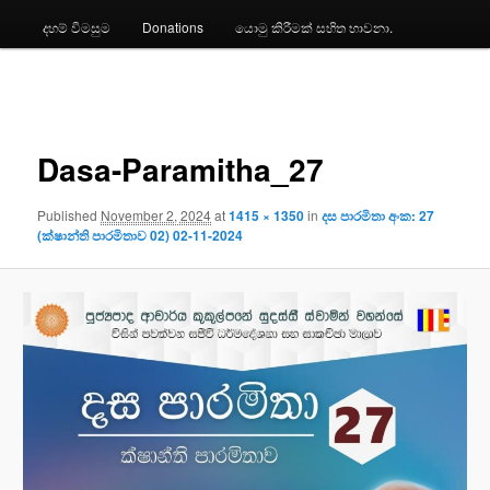
දහම් විමසුම
Donations
යොමු කිරීමක් සහිත භාවනා.
Image
navigation
Dasa-Paramitha_27
Published
November 2, 2024
at
1415 × 1350
in
දස පාරමිතා අංක: 27
(ක්ෂාන්ති පාරමිතාව 02) 02-11-2024