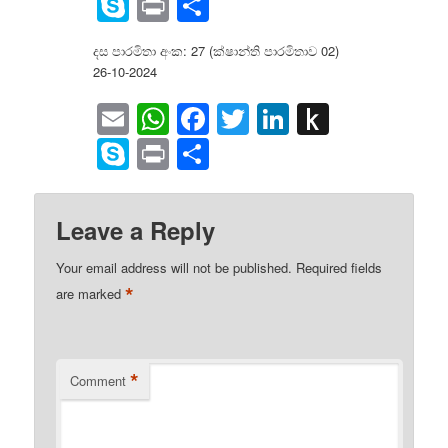
to
Skype
Print
Share
Kindle
දස පාරමිතා අංක: 27 (ක්ෂාන්ති පාරමිතාව 02)
26-10-2024
Email
WhatsApp
Facebook
Twitter
LinkedIn
Push
to
Skype
Print
Share
Kindle
Leave a Reply
Your email address will not be published.
Required fields
*
are marked
*
Comment