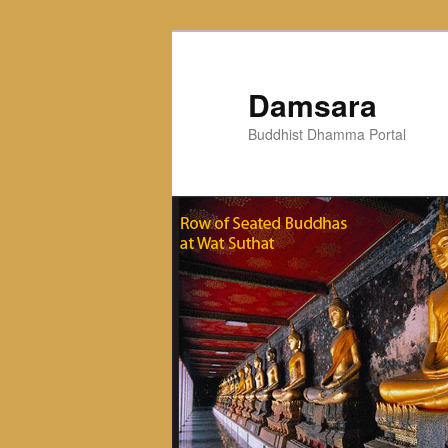
Skip
to
primary
Damsara
content
Buddhist Dhamma Portal