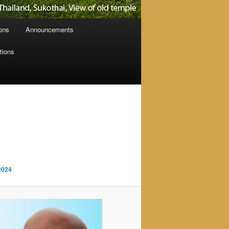
ions
Announcements
tions
n
-2024