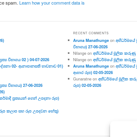
duce spam.
Learn how your comment data is
RECENT COMMENTS
26)
Aruna Manathunge
on
අභිධර්මයේ මූ
විභාගය) 27-06-2026
Nilange
on
අභිධර්මයේ මූලික කරුණු අංක
ර‍ත්‍ය විභාගය 02 ) 04-07-2026
Nilange
on
අභිධර්මයේ මූලික කරුණු අංක
දේශනා 02- ආනාපානසති භාවනාව 01)
Aruna Manathunge
on
අභිධර්මයේ ම
ආහාර රූප) 02-05-2026
Gunaratne
on
අභිධර්මයේ මූලික කරුණ
ර‍ත්‍ය විභාගය) 27-06-2026
රූප) 02-05-2026
26)
මාදි ප්‍ර‍ත්‍යයන් ගෙන් උපදනා රූප)
 (රූප කලාප සහ රූප උපදවන හේතු)