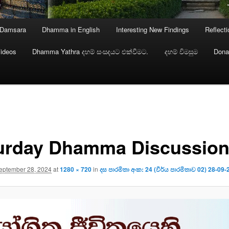
 Damsara
Dhamma in English
Interesting New Findings
Reflect
ideos
Dhamma Yathra දහම් සංසදයට එක්වීමට.
දහම් විමසුම
Dona
urday Dhamma Discussio
eptember 28, 2024
at
1280 × 720
in
දස පාරමිතා අංක: 24 (වීර්ය පාරමිතාව 02) 28-09