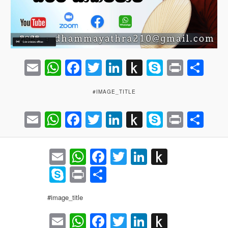
Email
WhatsApp
Facebook
Twitter
LinkedIn
Push
Skype
Print
Sh
to
#IMAGE_TITLE
Kindle
Email
WhatsApp
Facebook
Twitter
LinkedIn
Push
Skype
Print
Sh
to
Kindle
Email
WhatsApp
Facebook
Twitter
LinkedIn
Push
to
Skype
Print
Share
Kindle
#image_title
Email
WhatsApp
Facebook
Twitter
LinkedIn
Push