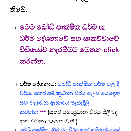
තිබේ.
මෙම බෝධි පාක්ෂික ධර්ම
02
ධර්ම දේශනාවේ සහ සාකච්චාවේ
වීඩියෝව නැරඹීමට මෙතන click
කරන්න.
ධර්ම දේශනාව:
බෝධි පාක්ෂික ධර්ම වල දී
වීර්ය, සතර සම්‍යප්‍රධාන වීර්ය ලෙස යෙදෙන
සහ වැඩෙන ආකාරය පැහැදිලි
කරන්න.
***
(
සතර සම්‍යප්‍රධාන වීර්ය පිලිබඳ
ඉතා වටිනා දේශනාවකි.
)
බෝධි පාක්ෂික ධර්ම වල වීර්ය සතර සතිපට්ඨානයේ