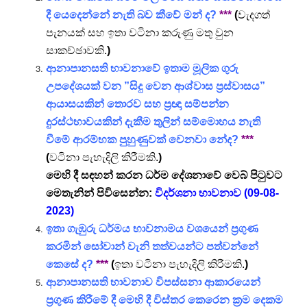
දී යෙදෙන්නේ නැති බව කීවේ මන් ද?
***
(
වැදගත්
පැනයක් සහ ඉතා වටිනා කරුණු මතු වුන
සාකච්ඡාවකි.
)
ආනාපානසති භාවනාවේ ඉතාම මූලික ගුරු
උපදේශයක් වන ”සිදු වෙන ආශ්වාස ප්‍රස්වාසය”
ආයාසයකින් තොරව සහ ප්‍රඥා සම්පන්න
දුරස්ථභාවයකින් දැකීම තුලින් සම්මොහය නැති
වීමේ ආරම්භක පුහුණුවක් වෙනවා නේද?
***
(
වටිනා පැහැදිලි කිරීමකි.
)
මෙහි දී සඳහන් කරන ධර්ම දේශනාවේ වෙබ් පිටුවට
මෙතැනින් පිවිසෙන්න:
විදර්ශනා භාවනාව (09-08-
2023)
ඉතා ගැඹුරු ධර්මය භාවනාමය වශයෙන් ප්‍රගුණ
කරමින් සෝවාන් වැනි තත්වයන්ට පත්වන්නේ
කෙසේ ද?
***
(
ඉතා වටිනා පැහැදිලි කිරීමකි.
)
ආනාපානසති භාවනාව විපස්සනා ආකාරයෙන්
ප්‍රගුණ කිරීමේ දී මෙහි දී විස්තර කෙරෙන ක්‍රම දෙකම