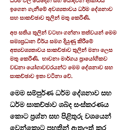
ධර්ම වල යෙදෙන සහ යොදවන ආකාරය
ඉගෙන ගැනීමේ අවශ්‍යතාවය ධර්ම දේශනාව
සහ
සාකච්ඡාව තුලින් මතු කෙරිණි.
අප සතිය තුලින් වටහා ගන්නා තත්වයන් මෙම
සම්‍යප්‍රධාන වීර්ය සමග දියුණු කිරීමේ
අත්‍යවශ්‍යතාවය සාකච්ඡාව තුලින් මනා ලෙස
මතු කෙරිණි. භාවනා මාර්ගය ප්‍රායෝගිකව
වඩනා යෝගාවචරයන්ට මෙම දේශනාව සහ
සාකච්ඡාව ඉතා වටිනා වේ.
මෙම සම්පුර්ණ ධර්ම දේශනාව සහ
ධර්ම සාකච්ඡාව ශබ්ද සංස්කරණය
කොට ප්‍රශ්න සහ පිළිතුරු වශයෙන්
වෙන්කොට පහතින් ඇතුලත් කර