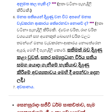
අනුමත කල හැකි ද?
***
(
ඉතා වටිනා පැහැදිලි
කිරීමකි.
)
මනස සතියෙන් දියුණු වන විට අපගේ මනස
වැඩකරන ආකාරය තේරෙනවා නොවේ ද?
***
(
ඉතා
වටිනා පැහැදිලි කිරීමකි. ද්වේශ චරිත, රාග චරිත
වශයෙන් සහ අනෙකුත් බොහෝ චරිත වලට
තමන්ගේ මනස වැඩකරනා ආකාරය නොතේරෙන
සතිමත් බව දියුණු
අයුරු මෙහි දී පැහැදිලි කෙරේ.
කළා වූවත්,
සතර සම්‍යප්‍රධාන වීර්ය සතිය
සමග යොදා ගැනීමේ හැකියාව දියුණු
කිරීමේ අවශ්‍යතාවය මෙහි දී පෙන්වා දෙන
ලදී.
)
අවසානය.
සෙනසුරාදා සජීවී ධර්ම සාකච්ඡාව, සෑම