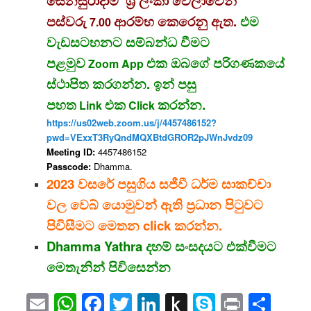
සෙනසුරාදාම ශ්‍රී ලංකා වේලාවෙන්
පස්වරු
ආරම්භ කෙරෙනු ඇත.
එම
7.00
වැඩසටහනට සම්බන්ධ වීමට
පළමුව
එක ඔබගේ පරිගණකයේ
Zoom App
ස්ථාපිත කරගන්න. ඉන් පසු
පහත
එක
කරන්න.
Link
Click
https://us02web.zoom.us/j/4457486152?
pwd=VExxT3RyQndMQXBtdGROR2pJWnJvdz09
Meeting ID:
4457486152
Passcode:
Dhamma.
2023 වසරේ පසුගිය සජීවී ධර්ම සාකච්චා
වල වෙබ් යොමුවන් ඇති ප්‍රධාන පිටුවට
පිවිසීමට මෙතන click කරන්න.
Dhamma Yathra දහම් සංසදයට එක්වීමට
මෙතැනින් පිවිසෙන්න
Email
WhatsApp
Facebook
Twitter
LinkedIn
Push
Skype
Print
Sha