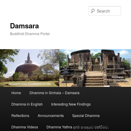
Skip
to
Sear
primary
content
Damsara
Buddhist Dhamma Portal
Main
Home
Dhamma in Sinhala – Damsara
menu
Dhamma in English
Interesting New Findings
Reflections
Announcements
Special Dhamma
Dhamma Videos
Dhamma Yathra දහම් සංසදයට එක්වීමට.