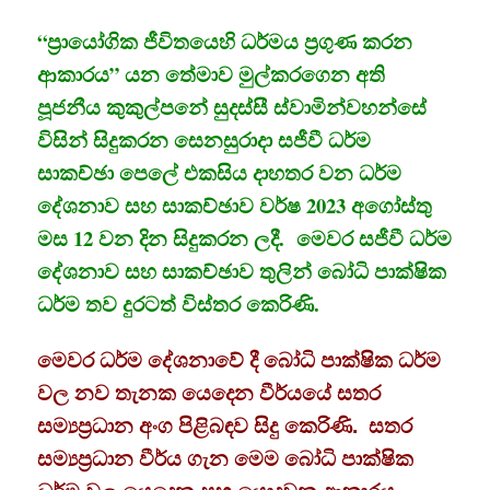
“ප්‍රායෝගික ජීවිතයෙහි ධර්මය ප්‍රගුණ කරන
ආකාරය” යන තේමාව මුල්කරගෙන අති
පූජනීය කුකුල්පනේ සුදස්සී ස්වාමින්වහන්සේ
විසින් සිදුකරන සෙනසුරාදා සජීවී ධර්ම
සාකච්ඡා පෙලේ එකසිය දාහතර වන ධර්ම
දේශනාව සහ සාකච්ඡාව වර්ෂ 2023 අගෝස්තු
මස 12 වන දින සිදුකරන ලදී. මෙවර සජීවී ධර්ම
දේශනාව සහ සාකච්ඡාව තුලින් බෝධි පාක්ෂික
ධර්ම තව දුරටත් විස්තර කෙරිණි.
මෙවර ධර්ම දේශනාවේ දී බෝධි පාක්ෂික ධර්ම
වල නව තැනක යෙදෙන වීර්යයේ සතර
සම්‍යප්‍රධාන අංග පිළිබඳව සිදු කෙරිණි. සතර
සම්‍යප්‍රධාන වීර්ය ගැන මෙම බෝධි පාක්ෂික