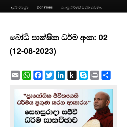
දහම් විමසුම
Donations
යොමු කිරීමක් සහිත භාවනා.
බෝධි පාක්ෂික ධර්ම අංක: 02
(12-08-2023)
Email
WhatsApp
Facebook
Twitter
LinkedIn
Push
Skype
Print
Sha
to
Kindle