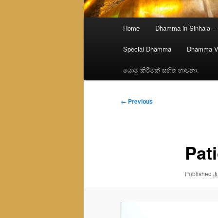
Main
Home
Dhamma in Sinhala –
menu
Special Dhamma
Dhamma V
යොමු කිරීමක් සහිත භාවනා.
Image
← Previous
navigation
Pat
Published
J