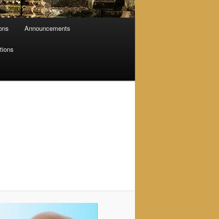
ions
Announcements
tions