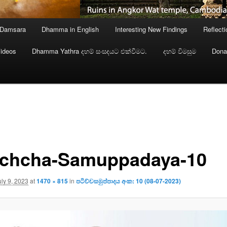
 Damsara
Dhamma in English
Interesting New Findings
Reflect
ideos
Dhamma Yathra දහම් සංසදයට එක්වීමට.
දහම් විමසුම
Dona
ichcha-Samuppadaya-10
uly 9, 2023
at
1470 × 815
in
පටිච්චසමුප්පාදය අංක: 10 (08-07-2023)