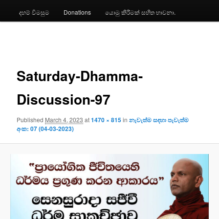
දහම් විමසුම
Donations
යොමු කිරීමක් සහිත භාවනා.
Image
navigation
Saturday-Dhamma-
Discussion-97
Published
March 4, 2023
at
1470 × 815
in
නැවැත්ම සඳහා පැවැත්ම
අංක: 07 (04-03-2023)