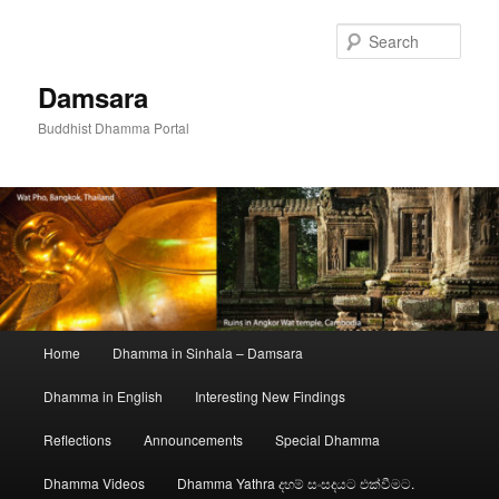
Skip
to
Sear
primary
content
Damsara
Buddhist Dhamma Portal
Main
Home
Dhamma in Sinhala – Damsara
menu
Dhamma in English
Interesting New Findings
Reflections
Announcements
Special Dhamma
Dhamma Videos
Dhamma Yathra දහම් සංසදයට එක්වීමට.