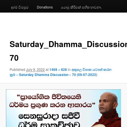
දහම් විමසුම
Donations
යොමු කිරීමක් සහිත භාවනා.
Image
navigation
Saturday_Dhamma_Discussio
70
Published
July 9, 2022
at
1469 × 828
in
අකුසල විපාක යටපත් කරන
ක්‍රම – Saturday Dhamma Discussion – 70 (09-07-2022)