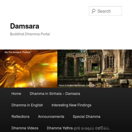
Skip
to
Sear
primary
content
Damsara
Buddhist Dhamma Portal
Main
Home
Dhamma in Sinhala – Damsara
menu
Dhamma in English
Interesting New Findings
Reflections
Announcements
Special Dhamma
Dhamma Videos
Dhamma Yathra දහම් සංසදයට එක්වීමට.