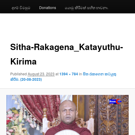
දහම් විමසුම
Donations
යොමු කිරීමක් සහිත භාවනා.
Image
navigation
Sitha-Rakagena_Katayuthu-
Kirima
Published
August 23, 2023
at
1394 × 784
in
සිත රැකගෙන කටයුතු
කිරීම. (20-08-2023)