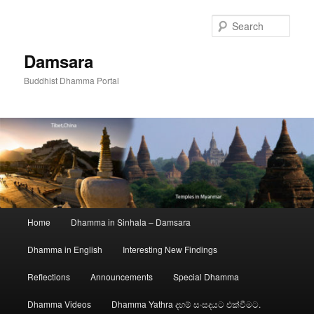
Skip
to
Sear
primary
content
Damsara
Buddhist Dhamma Portal
Main
Home
Dhamma in Sinhala – Damsara
menu
Dhamma in English
Interesting New Findings
Reflections
Announcements
Special Dhamma
Dhamma Videos
Dhamma Yathra දහම් සංසදයට එක්වීමට.