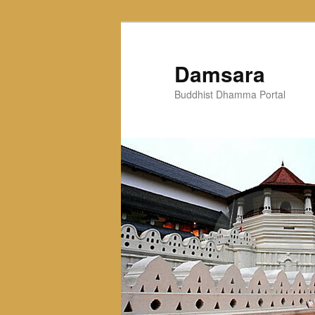
Skip
to
primary
Damsara
content
Buddhist Dhamma Portal