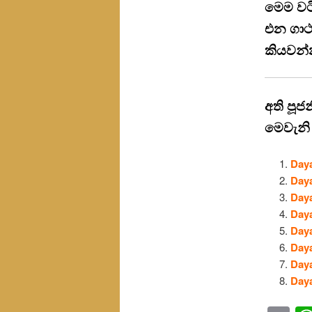
මෙම වට
එන ගාථ
කියවන්
අති පූජ
මෙවැනි
Day
Day
Day
Day
Day
Day
Day
Day