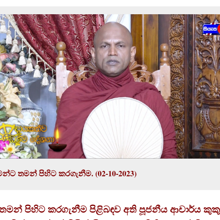
to
Kindle
න්ට තමන් පිහිට කරගැනීම. (02-10-2023)
මන් පිහිට කරගැනීම පිළිබඳව අති පූජනීය ආචාර්ය කු