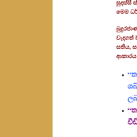
සුදස්සී
මෙම ධර
බුදුරජ
වැදගත් 
සතිය, ස
ආකාරය ප
“ත
ශබ
ලබ
“ත
වී