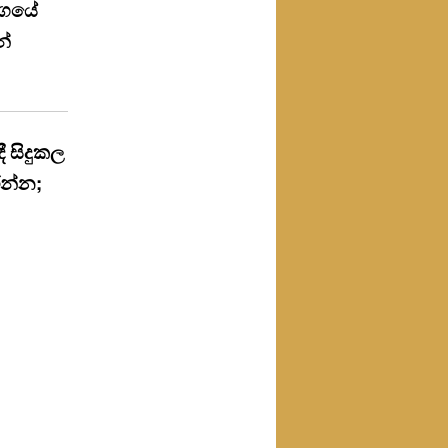
්ගයේ
න්
ී සිදුකල
රන්න;