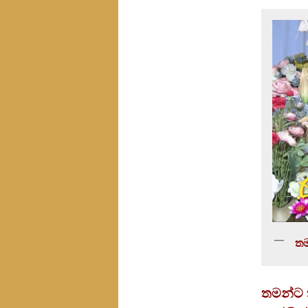
තම
තමන්ට ත