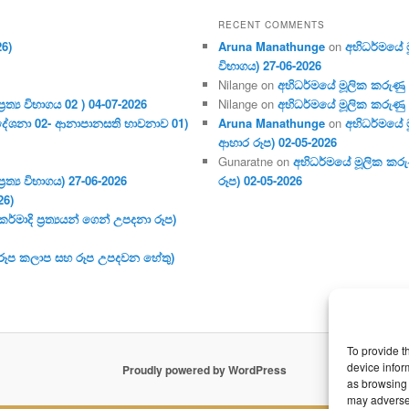
RECENT COMMENTS
26)
Aruna Manathunge
on
අභිධර්මයේ මූ
විභාගය) 27-06-2026
Nilange
on
අභිධර්මයේ මූලික කරුණු අංක
ර‍ත්‍ය විභාගය 02 ) 04-07-2026
Nilange
on
අභිධර්මයේ මූලික කරුණු අංක
දේශනා 02- ආනාපානසති භාවනාව 01)
Aruna Manathunge
on
අභිධර්මයේ ම
ආහාර රූප) 02-05-2026
Gunaratne
on
අභිධර්මයේ මූලික කරුණ
ර‍ත්‍ය විභාගය) 27-06-2026
රූප) 02-05-2026
26)
මාදි ප්‍ර‍ත්‍යයන් ගෙන් උපදනා රූප)
 (රූප කලාප සහ රූප උපදවන හේතු)
To provide t
device infor
Proudly powered by WordPress
as browsing 
may adversel