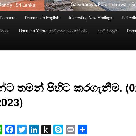
 Damsara
Dhamma in English
Interesting New Findings
Reflect
ideos
Dhamma Yathra දහම් සංසදයට එක්වීමට.
දහම් විමසුම
Dona
්ට තමන් පිහිට කරගැනීම. (0
2023)
ail
WhatsApp
Facebook
Twitter
LinkedIn
Push
Skype
Print
Share