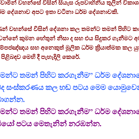
 ස්වාමින් වහන්සේ විසින් සියැස රූපවාහිනිය තුලින් විකා
්ම දේශනාව අපට ඉතා වටිනා ධර්ම දේශනාවකි.
ාණන් වහන්සේ විසින් දේශනා කල තමන්ට තමන් පිහිට ක
වන්නේ කුමන හේතුන් නිසා ද සහ එය සිදුකර ගැනීමට අව
ම්පජඤ්ඤය සහ අනෙකුත් මූලික ධර්ම ක්‍රියාත්මක කල යු
ිළිබඳව මෙහි දී පැහැදිලි කෙරේ.
මන්ට තමන් පිහිට කරගැනීම” ධර්ම දේශනා
්ද සංස්කරණය කල හඬ පටය මෙම යොමුවෙ
ාගන්න.
මන්ට තමන් පිහිට කරගැනීම” ධර්ම දේශනා
ඩියෝ පටය මෙතැනින් නරඹන්න.