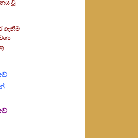
ශනය වූ
ර ගැනීම
ශ්‍ය
තු
වේ
න්
වේ