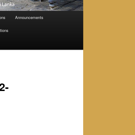
ions
Announcements
tions
2-