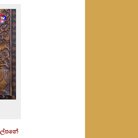
කුල්පනේ