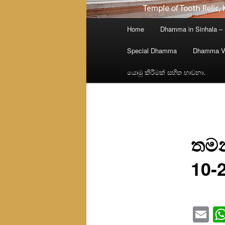
Main
Home
Dhamma in Sinhala –
menu
Special Dhamma
Dhamma V
යොමු කිරීමක් සහිත භාවනා.
තමන
10-
Em