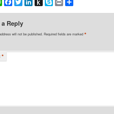
ail
WhatsApp
Facebook
Twitter
LinkedIn
Push
Skype
Print
Share
to
Kindle
 a Reply
*
address will not be published.
Required fields are marked
*
t