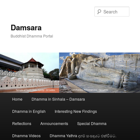
Skip
to
Sear
primary
content
Damsara
Buddhist Dhamma Portal
Main
Home
Dhamma in Sinhala – Damsara
menu
Dhamma in English
Interesting New Findings
Reflections
Announcements
Special Dhamma
Dhamma Videos
Dhamma Yathra දහම් සංසදයට එක්වීමට.