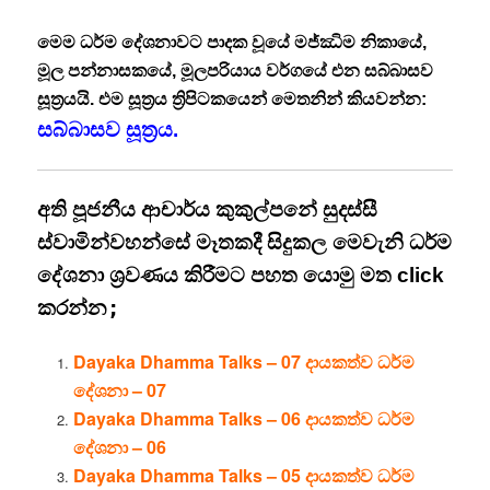
මෙම ධර්ම දේශනාවට පාදක වූයේ මජ්‌ඣිම නිකායේ,
මූල පන්නාසකයේ, මූලපරියාය වර්ගයේ එන සබ්බාසව
සූත්‍රයයි. එම සූත්‍රය ත්‍රිපිටකයෙන් මෙතනින් කියවන්න:
සබ්බාසව සූත්‍රය.
අති පූජනීය ආචාර්ය කුකුල්පනේ සුදස්සී
ස්වාමින්වහන්සේ මෑතකදී සිදුකල මෙවැනි ධර්ම
දේශනා ශ්‍රවණය කිරීමට පහත යොමු මත click
කරන්න
;
Dayaka Dhamma Talks – 07 දායකත්ව ධර්ම
දේශනා – 07
Dayaka Dhamma Talks – 06 දායකත්ව ධර්ම
දේශනා – 06
Dayaka Dhamma Talks – 05 දායකත්ව ධර්ම