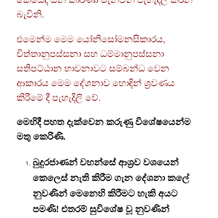
බැවිනි.
එමෙන්ම මෙම යෝනිසෝමනසිකාරය,
චිත්තානුපස්සනා සහ ධම්මානුපස්සනා
සතිපට්ඨාන භාවනාවට සම්බන්ධ වෙන
ආකාරය මෙම දේශනාව හොඳින් ශ්‍රවණය
කිරීමේ දී පැහැදිලි වේ.
මෙහිදී පහත දැක්වෙන කරුණු විශේෂයෙන්ම
මතු කෙරිණි.
බුදුරජාණන් වහන්සේ ආශ්‍රව වශයෙන්
කෙලෙස් නැති කිරීම ගැන දේශනා කලේ
නුවණින් මෙනෙහි කිරීමට හැකි අයට
පමණි! එතරම් සුවිශේෂ වූ නුවණින්