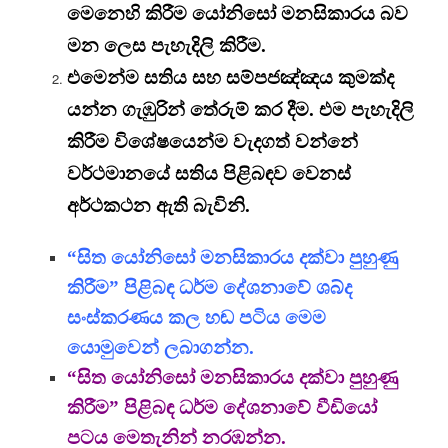
මෙනෙහි කිරීම යෝනිසෝ මනසිකාරය බව
මන ලෙස පැහැදිලි කිරීම.
එමෙන්ම සතිය සහ සම්පජඤ්ඤය කුමක්ද
යන්න ගැඹුරින් තේරුම් කර දීම. එම පැහැදිලි
කිරීම විශේෂයෙන්ම වැදගත් වන්නේ
වර්ථමානයේ සතිය පිළිබඳව වෙනස්
අර්ථකථන ඇති බැවිනි.
“සිත යෝනිසෝ මනසිකාරය දක්වා පුහුණු
කිරීම” පිළිබඳ ධර්ම දේශනාවේ ශබ්ද
සංස්කරණය කල හඬ පටිය මෙම
යොමුවෙන් ලබාගන්න.
“සිත යෝනිසෝ මනසිකාරය දක්වා පුහුණු
කිරීම” පිළිබඳ ධර්ම දේශනාවේ වීඩියෝ
පටය මෙතැනින් නරඹන්න.