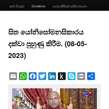
දහම් විමසුම
Donations
යොමු කිරීමක් සහිත භාවනා.
සිත යෝනිසෝමනසිකාරය
දක්වා පුහුණු කිරීම. (08-05-
2023)
Email
WhatsApp
Facebook
Twitter
LinkedIn
Push
Skype
Print
Sha
to
Kindle