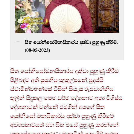
සිත යෝනිසෝමනසිකාරය දක්වා පුහුණු කිරීම.
(08-05-2023)
සිත යෝනිසෝමනසිකාරය දක්වා පුහුණු කිරීම
පිළිබඳව අති පූජනීය කුකුල්පනේ සුදස්සී
ස්වාමින්වහන්සේ විසින් සියැස රූපවාහිනිය
තුලින් සිදුකල මෙම ධර්ම දේශනාව ඉතා විශිෂ්ඨ
දේශනාවක් වන්නේ එමගින් අපගේ සිත
යෝනිසෝ මනසිකාරය දක්වා පුහුණු කිරීමේ
අවශ්‍යතාවයත් සහ සිත එසේ පුහුණු කරන්නේ
කෙසේද යන කාරණා මැනවින් පැහැදිලි කරන