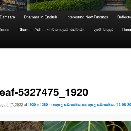
 Damsara
Dhamma in English
Interesting New Findings
Reflect
ideos
Dhamma Yathra දහම් සංසදයට එක්වීමට.
දහම් විමසුම
Dona
leaf-5327475_1920
ugust 17, 2022
at
1920 × 1280
in
අකුසල සමාපත්තිය සහ කුසල සමාපත්තිය. (13-08-2