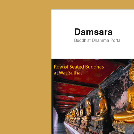
Skip
to
primary
Damsara
content
Buddhist Dhamma Portal