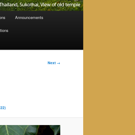
ions
Announcements
tions
Next →
022)