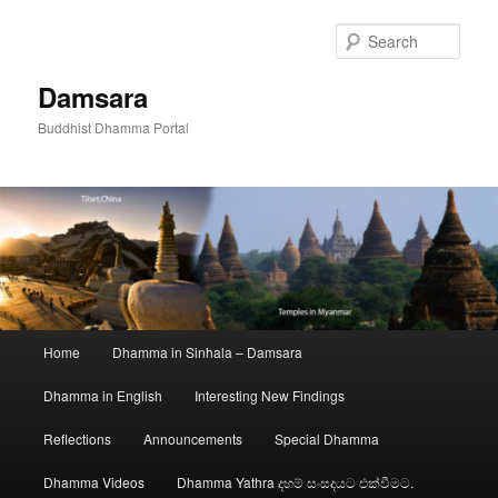
Skip
to
Sear
primary
content
Damsara
Buddhist Dhamma Portal
Main
Home
Dhamma in Sinhala – Damsara
menu
Dhamma in English
Interesting New Findings
Reflections
Announcements
Special Dhamma
Dhamma Videos
Dhamma Yathra දහම් සංසදයට එක්වීමට.