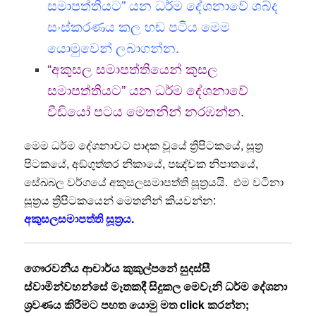
සමාපත්තියට” යන ධර්ම දේශනාවේ ශබ්ද
සංස්කරණය කල හඬ පටිය මෙම
යොමුවෙන් ලබාගන්න.
“අකුසල සමාපත්තියෙන් කුසල
සමාපත්තියට” යන ධර්ම දේශනාවේ
වීඩියෝ පටය මෙතනින් නරඹන්න.
මෙම ධර්ම දේශනාවට පාදක වූයේ ත්‍රිපිටකයේ, සූත්‍ර
පිටකයේ, අඞ්‌ගුත්‌තර නිකායේ, පඤ්චක නිපාතයේ,
සේඛබල වර්ගයේ අකුසලසමාපත්‌ති සූත්‍රයයි. එම වටිනා
සූත්‍රය ත්‍රිපිටකයෙන් මෙතනින් කියවන්න:
අකුසලසමාපත්‌ති සූත්‍රය.
ගෞරවනීය ආචාර්ය කුකුල්පනේ සුදස්සී
ස්වාමින්වහන්සේ මෑතකදී සිදුකල මෙවැනි ධර්ම දේශනා
ශ්‍රවණය කිරීමට පහත යොමු මත
click
කරන්න;