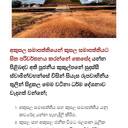
අකුසල සමාපත්තියෙන් කුසල සමාපත්තියට
සිත පරිවර්තනය කරන්නේ කෙසේද
යන්න
පිළිබඳව අති පූජනීය කුකුල්පනේ සුදස්සී
ස්වාමින්වහන්සේ විසින් සියැස රූපවාහිනිය
තුලින් සිදුකල මෙම වටිනා ධර්ම දේශනාව
වැදගත් වන්නේ;
අකුසල සමාපත්තිය සහ කුසල සමාපත්තිය යනු
කවරේද යන්න පැහැදිලි කිරීම.
කුසල සහ අකුසල ජනිත වීමට බලපාන මූලික