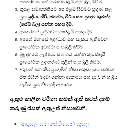
මනෝභාවයන් මොනවාදැයි පැහැදිලි කිරීම.
කුසල සමාපත්තියට අප එළඹ සිටීමට ප්‍රගුණ කල
යුතු
ශ්‍රද්ධා, හිරි, ඔතප්ප, වීර්ය සහ ප්‍රඥාව කුමක්ද
(සේඛ බල) යන්න පහදා දීම
.
ආකාරවතී ශ්‍රද්ධාව කුමක්දැයි පහදා දීම.
අපගේ මනසේ අශ්‍රද්ධාව සහ සැකය ඇතිවෙන
ප්‍රායෝගික අවස්ථා පැහැදිලි කිරීම.
බුදු දහමේ ලැජ්ජාව සහ භය යන්න කුමක්දැයි
ප්‍රායෝගික උදාහරණ තුලින් පැහැදිලි කිරීම.
දරුවන් සහ කිට්ටු ඥාතීන් නිසා අකුසලයට පත්වන
සිත එයින් මුදවා ගන්නා ආකාරය සහ දරුවන් හැදිය
වැඩිය යුතු නිවැරදි ආකාරය.
ඇතුළු කාලීන වටිනා කමක් ඇති තවත් දහම්
කරුණු රැසක් ඇතුලත් නිසාවෙනි.
“අකුසල සමාපත්තියෙන් කුසල