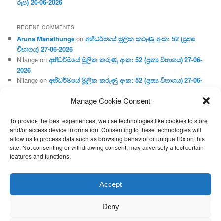
රූප) 20-06-2026
RECENT COMMENTS
Aruna Manathunge
on
අභිධර්මයේ මූලික කරුණු අංක: 52 (ප්‍ර‍ත්‍ය
විභාගය) 27-06-2026
Nilange
on
අභිධර්මයේ මූලික කරුණු අංක: 52 (ප්‍ර‍ත්‍ය විභාගය) 27-06-
2026
Nilange
on
අභිධර්මයේ මූලික කරුණු අංක: 52 (ප්‍ර‍ත්‍ය විභාගය) 27-06-
2026
Manage Cookie Consent
Aruna Manathunge
on
අභිධර්මයේ මූලික කරුණු අංක: 46 (හෘදය,
ජීවිත, ආහාර රූප) 02-05-2026
To provide the best experiences, we use technologies like cookies to store
Gunaratne
on
අභිධර්මයේ මූලික කරුණු අංක: 46 (හෘදය, ජීවිත,
and/or access device information. Consenting to these technologies will
ආහාර රූප) 02-05-2026
allow us to process data such as browsing behavior or unique IDs on this
site. Not consenting or withdrawing consent, may adversely affect certain
features and functions.
Proudly powered by WordPress
Accept
Deny