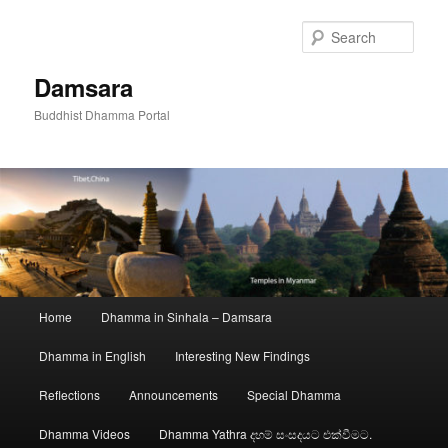
Skip
to
Sear
primary
content
Damsara
Buddhist Dhamma Portal
Main
Home
Dhamma in Sinhala – Damsara
menu
Dhamma in English
Interesting New Findings
Reflections
Announcements
Special Dhamma
Dhamma Videos
Dhamma Yathra දහම් සංසදයට එක්වීමට.