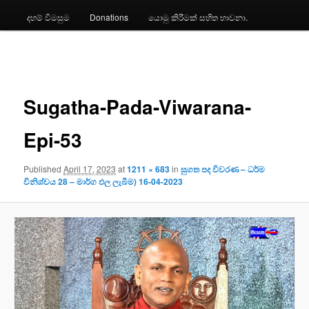
දහම් විමසුම
Donations
යොමු කිරීමක් සහිත භාවනා.
Image
navigation
Sugatha-Pada-Viwarana-
Epi-53
Published
April 17, 2023
at
1211 × 683
in
සුගත පද විවරණ – ධර්ම
විනිශ්චය 28 – මාර්ග ඵල ලැබීම) 16-04-2023