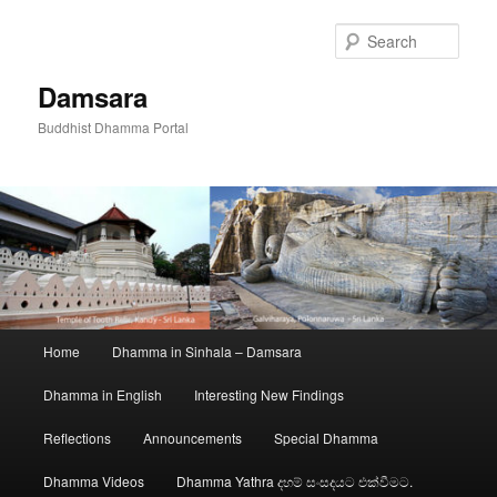
Skip
to
Sear
primary
content
Damsara
Buddhist Dhamma Portal
Main
Home
Dhamma in Sinhala – Damsara
menu
Dhamma in English
Interesting New Findings
Reflections
Announcements
Special Dhamma
Dhamma Videos
Dhamma Yathra දහම් සංසදයට එක්වීමට.