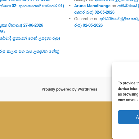
දේශනා 02- ආනාපානසති භාවනාව 01)
Aruna Manathunge
on
අභිධර්මයේ ම
ආහාර රූප) 02-05-2026
Gunaratne
on
අභිධර්මයේ මූලික කරුණ
ර‍ත්‍ය විභාගය) 27-06-2026
රූප) 02-05-2026
26)
මාදි ප්‍ර‍ත්‍යයන් ගෙන් උපදනා රූප)
 (රූප කලාප සහ රූප උපදවන හේතු)
To provide t
device infor
Proudly powered by WordPress
as browsing 
may adversel
A