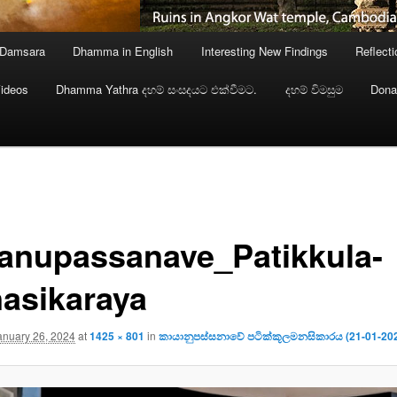
 Damsara
Dhamma in English
Interesting New Findings
Reflect
ideos
Dhamma Yathra දහම් සංසදයට එක්වීමට.
දහම් විමසුම
Dona
anupassanave_Patikkula-
asikaraya
anuary 26, 2024
at
1425 × 801
in
කායානුපස්සනාවේ පටික්කූලමනසිකාරය (21-01-20