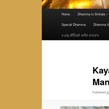
Main
Home
Dhamma in Sinhala –
menu
Special Dhamma
Dhamma V
යොමු කිරීමක් සහිත භාවනා.
Image
navigation
Kay
Man
Published
J