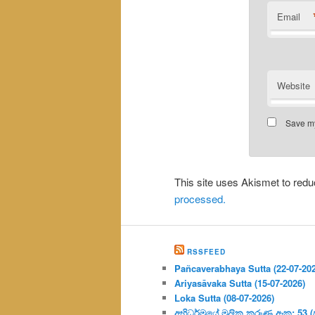
Email
Website
Save my
This site uses Akismet to re
processed.
RSSFEED
Pañcaverabhaya Sutta (22-07-20
Ariyasāvaka Sutta (15-07-2026)
Loka Sutta (08-07-2026)
අභිධර්මයේ මූලික කරුණු අංක: 53 (ප්‍