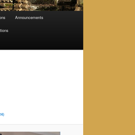
ions
Announcements
tions
24)