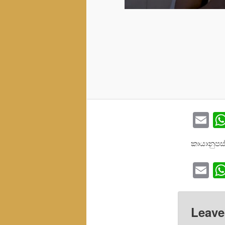
Em
කායානුපස
Em
Leave