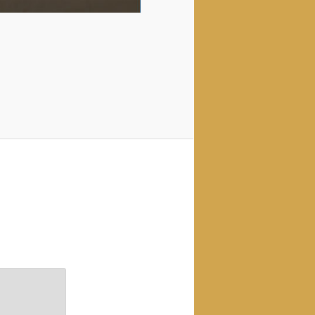
are
are