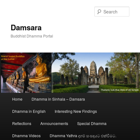
Skip
to
Sear
primary
content
Damsara
Buddhist Dhamma Portal
Main
Home
Dhamma in Sinhala – Damsara
menu
Dhamma in English
Interesting New Findings
Reflections
Announcements
Special Dhamma
Dhamma Videos
Dhamma Yathra දහම් සංසදයට එක්වීමට.