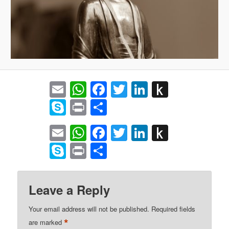
Email
WhatsApp
Facebook
Twitter
LinkedIn
Push
to
Skype
Print
Share
Kindle
Email
WhatsApp
Facebook
Twitter
LinkedIn
Push
to
Skype
Print
Share
Kindle
Leave a Reply
Your email address will not be published.
Required fields
*
are marked