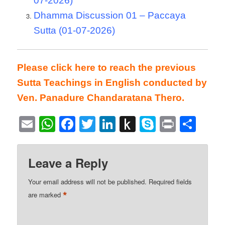
07-2026)
Dhamma Discussion 01 – Paccaya
Sutta (01-07-2026)
Please click here to reach the previous
Sutta Teachings in English conducted by
Ven. Panadure Chandaratana Thero.
Email
WhatsApp
Facebook
Twitter
LinkedIn
Push
Skype
Print
Sha
to
Kindle
Leave a Reply
Your email address will not be published.
Required fields
*
are marked