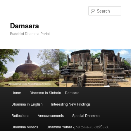
Skip
to
Sear
primary
content
Damsara
Buddhist Dhamma Portal
Main
Home
Dhamma in Sinhala – Damsara
menu
Dhamma in English
Interesting New Findings
Reflections
Announcements
Special Dhamma
Dhamma Videos
Dhamma Yathra දහම් සංසදයට එක්වීමට.