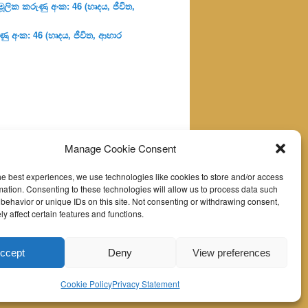
ූලික කරුණු අංක: 46 (හෘදය, ජීවිත,
ු අංක: 46 (හෘදය, ජීවිත, ආහාර
Manage Cookie Consent
he best experiences, we use technologies like cookies to store and/or access
mation. Consenting to these technologies will allow us to process data such
behavior or unique IDs on this site. Not consenting or withdrawing consent,
y affect certain features and functions.
ccept
Deny
View preferences
Cookie Policy
Privacy Statement