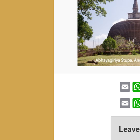
Em
Em
Leave