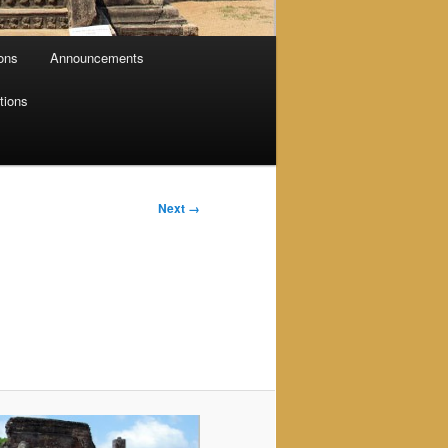
ions
Announcements
tions
Next →