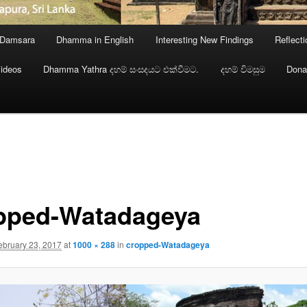
 Damsara
Dhamma in English
Interesting New Findings
Reflect
ideos
Dhamma Yathra දහම් සංසදයට එක්වීමට.
දහම් විමසුම
Dona
pped-Watadageya
ebruary 23, 2017
at
1000 × 288
in
cropped-Watadageya