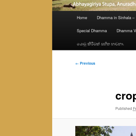
Main
Home
Dhamma in Sinhala –
menu
Special Dhamma
Dhamma V
යොමු කිරීමක් සහිත භාවනා.
Image
← Previous
navigation
cro
Published
F