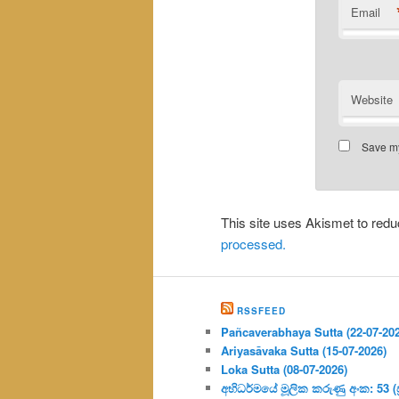
Email
Website
Save my
This site uses Akismet to re
processed.
RSSFEED
Pañcaverabhaya Sutta (22-07-20
Ariyasāvaka Sutta (15-07-2026)
Loka Sutta (08-07-2026)
අභිධර්මයේ මූලික කරුණු අංක: 53 (ප්‍