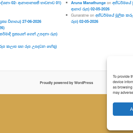
දේශනා 02- ආනාපානසති භාවනාව 01)
Aruna Manathunge
on
අභිධර්මයේ ම
ආහාර රූප) 02-05-2026
Gunaratne
on
අභිධර්මයේ මූලික කරුණ
ර‍ත්‍ය විභාගය) 27-06-2026
රූප) 02-05-2026
26)
මාදි ප්‍ර‍ත්‍යයන් ගෙන් උපදනා රූප)
 (රූප කලාප සහ රූප උපදවන හේතු)
To provide t
device infor
Proudly powered by WordPress
as browsing 
may adversel
A