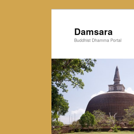
Skip
to
primary
Damsara
content
Buddhist Dhamma Portal