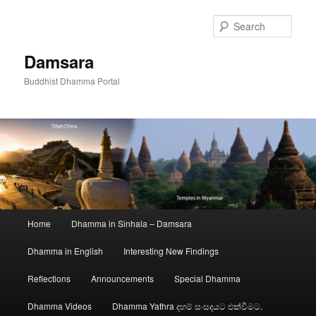
Skip
to
Sear
primary
content
Damsara
Buddhist Dhamma Portal
Main
Home
Dhamma in Sinhala – Damsara
menu
Dhamma in English
Interesting New Findings
Reflections
Announcements
Special Dhamma
Dhamma Videos
Dhamma Yathra දහම් සංසදයට එක්වීමට.