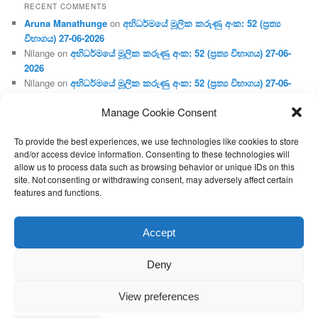
RECENT COMMENTS
Aruna Manathunge
on
අභිධර්මයේ මූලික කරුණු අංක: 52 (ප්‍ර‍ත්‍ය
විභාගය) 27-06-2026
Nilange
on
අභිධර්මයේ මූලික කරුණු අංක: 52 (ප්‍ර‍ත්‍ය විභාගය) 27-06-
2026
Nilange
on
අභිධර්මයේ මූලික කරුණු අංක: 52 (ප්‍ර‍ත්‍ය විභාගය) 27-06-
2026
Manage Cookie Consent
Aruna Manathunge
on
අභිධර්මයේ මූලික කරුණු අංක: 46 (හෘදය,
ජීවිත, ආහාර රූප) 02-05-2026
To provide the best experiences, we use technologies like cookies to store
Gunaratne
on
අභිධර්මයේ මූලික කරුණු අංක: 46 (හෘදය, ජීවිත,
and/or access device information. Consenting to these technologies will
ආහාර රූප) 02-05-2026
allow us to process data such as browsing behavior or unique IDs on this
site. Not consenting or withdrawing consent, may adversely affect certain
features and functions.
Proudly powered by WordPress
Accept
Deny
View preferences