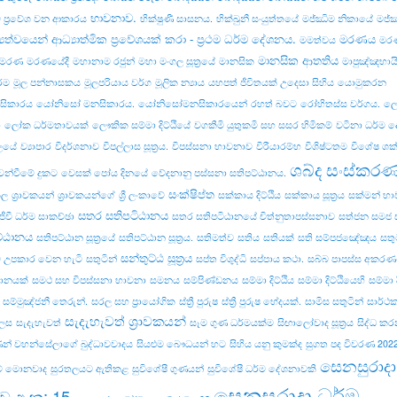
භාවනාව.
ව ප්‍රවේශ වන ආකාරය
භික්ෂුණී සාසනය.
භික්‌ඛුනී සංයුත්‌තයේ
මජ්ඣිම නිකායේ
මජ්‌
‍යත්වයෙන් ආධ්‍යාත්මික ප්‍රවේශයක් කරා - ප්‍රථම ධර්ම දේශනය.
මරණය
මමත්වය
මරණ
මානසික ආතතිය
් මරණ
මරණයේදී
මහානාම රජුන්
මහා මංගල සූත්‍රයේ
මානසික
මාපුඤ්ඤභායි 
්ම
මූල පන්නාසකය
මූලපරියාය වර්ග
මූලික න්‍යාය
යහපත් ජීවිතයක් උදෙසා සිහිය
යොමුකරන
ිකාරය
යෝනිසෝ මනසිකාරය.
යෝනිසෝමනසිකාරයෙන්
රහත් බවට
රෝහිතස්‌ස වර්ගය.
ලො
ා
ලෝක ධර්මතාවයක්
ලෞකික සම්මා දිට්ඨියේ
වගකීමි යුතුකමි සහ සසර හිමිකම්
වටිනා ධර්ම 
ලයේ
ව්‍යාපාර
විදර්ශනාව
විපල්‌ලාස සූත්‍රය.
විපස්සනා භාවනාව
විරීයාරම්භ
විශිෂ්ටතම
විශේෂ ශක්
ශබ්ද සංස්කර
ෙන්වීමේ දුකට
වෙසක් පෝය දිනයේ
වේදනානු පස්සනා සතිපට්ඨානය.
සංක්ෂිප්ත
කල
ශ්‍රාවකයන්
ශ්‍රාවකයන්ගේ
ශ්‍රී ලංකාවේ
සක්කාය දිට්ඨිය
සක්කාය සූත්‍රය
සක්මන් භ
සතර සතිපටිඨානය
ජීවී ධර්ම සාකච්ඡා
සතර සතිපටිඨානයේ චිත්නුතාපස්සනාව
සත්ජන සමජ 
ට්ඨානය
සතිපට්ඨාන සූත්‍රයේ
සතිපට්‌ඨාන සූත්‍රය.
සතිමත්ව
සතිය
සතියක්
සති සම්පජඤේඤය
සතු
සන්තුට්ඨ සූත්‍රය
 උපකාර වෙන හැටි
සතුටින්
සප්ත විශුද්ධි
සප්පාය කථා.
සබ්බ පාපස්ස අකරණං.
යානයක්
සමථ සහ විපස්සනා භාවනා
සමනය
සම්පිණ්ඩනය
සම්මා දිට්ඨිය
සම්මා දිට්ඨියෙහි
සම්මා දි
සම්මුඤ්ජනී තෙරුන්.
සරල සහ ප්‍රායෝගික
ස්ත්‍රී පුරුෂ
ස්ත්‍රී පුරුෂ භේදයක්.
සාමිස සතුටින්
සාර්ථ
සැදැහැවත් ශ්‍රාවකයන්
ෙස
සැදැහැවත්
සෑම ගුණ ධර්මයක්ම
සිඟාලෝවාද සූත්‍රය
සිද්ධ ක
ාණන් වහන්සේලාගේ බුද්ධාවවාදය
සියළුම බෞධයන් හට
සිහිය යනු කුමක්ද
සුගත පද විවරණ 202
සෙනසුරාදා
කම් මොනවාද
සුරතලයට ඇතිකළ
සුවිශේෂී ගුණයන්
සුවිශේෂී ධර්ම දේශනාවකි
සෙනසුරාදා ධර්ම
ව අංක: 15