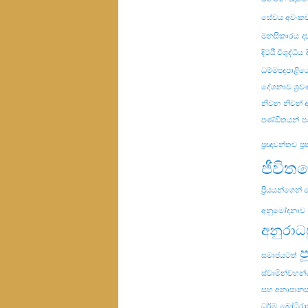
සේවය අවංක
මනසිකාරය
ද
දිට්ඨි විශුද්ධිය
ධම්මපදපාළිය
දේශනාව ශ්‍ර
නිවන
නිවන්
පණ්ඩිතයන්
ප
ප්‍රඥාවන්තව
ප්
ජීවිත
ප්‍රියයන්ගෙන්
අනුමෝදනාව
අනුරාධ
ප
සමාජයටත්
ස්වාමින්වහන
සහ අනාපානස
ධර්ම
බෝධිරා