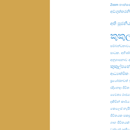
Zoom තාක්ෂ
අඞ්ගුත්තරන
අති පූජනී
කුකු
සම්බන්ධතාව
සාධක.
අභිණ්
අනුශාසනාව
කුකුල්පනේ
ආධ්‍යාත්මික ස
ප්‍රයෝජනවත්
එදිනෙදා ජීවිත
චෛත්‍ය රාජය
දකිමින්
කාර්ය
කෙලෙස් නැස
ජීවිතයක සකස
ගෘහ ජීවිතයක්
වන්නේ
ඥාති