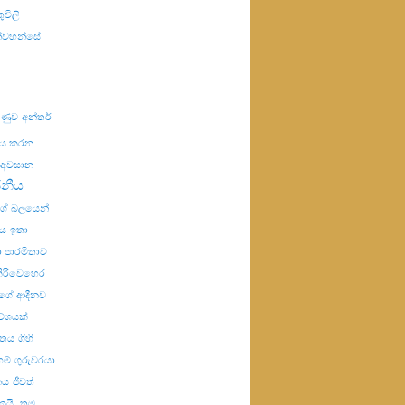
ුවිලි
ින්වහන්සේ
යුණුව
අන්තර්
ණය කරන
අවසාන
ජනීය
්ගේ බලයෙන්
ය
ඉතා
 පාරමිතාව
ිරිවෙහෙර
ගේ ආදීනව
වේශයක්
විතය
ගිහි
හම්
ගුරුවරයා
නය
ජීවත්
ෙයි.
තම