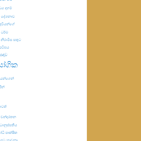
ිඩය
දහම්
ම දේශනාව
ෙවියන්ගේ
ධර්ම
නිරාමිස සතුට
පටිඝය
්‍රඥාව
ායෝගික
රියයන්ගෙන්
පින්
ාටත්
ේ චන්දරතන
්ධානුස්සතිය
ධි පාක්ෂික
මගට
භාවනා