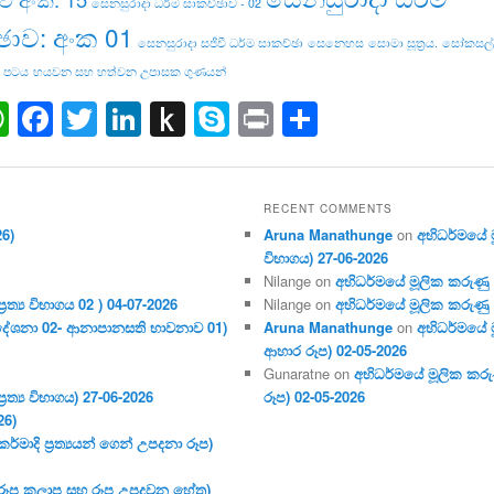
සෙනසුරාදා ධර්ම සාකච්ඡාව - 02
ඡාව: අංක 01
සෙනසුරාදා සජීවී ධර්ම සාකච්ඡා
සෙනෙහස
සොමා සූත්‍රය.
සෝකසල්ල
 පටය
හයවන සහ හත්වන උපාසක ගුණයන්
ail
WhatsApp
Facebook
Twitter
LinkedIn
Push
Skype
Print
Share
to
Kindle
RECENT COMMENTS
26)
Aruna Manathunge
on
අභිධර්මයේ මූ
විභාගය) 27-06-2026
Nilange
on
අභිධර්මයේ මූලික කරුණු අංක
ර‍ත්‍ය විභාගය 02 ) 04-07-2026
Nilange
on
අභිධර්මයේ මූලික කරුණු අංක
දේශනා 02- ආනාපානසති භාවනාව 01)
Aruna Manathunge
on
අභිධර්මයේ ම
ආහාර රූප) 02-05-2026
Gunaratne
on
අභිධර්මයේ මූලික කරුණ
ර‍ත්‍ය විභාගය) 27-06-2026
රූප) 02-05-2026
26)
මාදි ප්‍ර‍ත්‍යයන් ගෙන් උපදනා රූප)
 (රූප කලාප සහ රූප උපදවන හේතු)