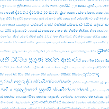
දසවිධ උපාසක ගුණ
ත්‍රිපිටකයේ
ථේර ගාථාව
ව
ත්‍රිපිටකයෙන්
තේමාව
දහම් පණිව
ද්වේශය
ද්වේෂය දුරුකරන ක්‍රම
හම් මාවතේදී
දායකත්ව ධර්ම දේශනාව
දායක ධර්
දියුණු කිරීම
දියුණුවීම
දුක ශෝකය
දුක්ඛ වේදනාව
දුක්ඛ සත්‍යය
දුගති උප්පත්තිවලට
දෙවි බඹුන්
ද
ධම්මෝ හවේ රක්ඛති ධම්මචාරිං
ධර්ම දේශනාව
ේ
ධම්ම පදයේ
ධම්මපදයේ.
ධර්ම දේශනාවේ
වණය
ධර්මයේ
ධර්ම සාකච්චාව
නැවැත්ම
නික්මීම
නිබ්බිදාව
නියම බෞද්ධයා
නිවන් මග
 අවභෝදය.
නිවන් ගමනට
නිවන් දැකීම
නිවන් මගට
නිවන් මාර්ගයක්
පච්‌චය සූත්‍රය.
ප
රෝපකරයේ වටිනාකම
පස්වන උපාසක ගුණය
ප්‍රගුණ කරන ආකාරය
ප්‍රගුණ කිරීම
ප්‍රඥා ගෝචර
ප්‍ර
‍රත්‍යවේක්ෂා
ප්‍රතිඋපකාරය
ප්‍රතිපත්ති පූජාව
ප්‍රතිපත්තියට
ප්‍රතිපදාව
ප්‍රතිපදාවන්
ප්‍රායෝගික
යෙහි ධර්මය ප්‍රගුණ කරන ආකාරය
ප්‍රායෝගික ජීවිතයේ
ප්‍
 වෙන්වීම
ප්‍රියයන්ගේ මරණය
ප්‍රේමතෝ ජායතී සෝකෝ
ප්‍රේමය
පාලනය
පැවැත්ම
පැහැදිලි කිරීම
පුජ්‍යපාද
පින් අනුමෝදම්
පිරිත්
පිරිත් දේශනා
පිරිත් සඡ්ඡායනය
පිරිසිදුබව
පිළිවෙල
පුරයේ අනුරුද්ධ ස්වාමින්වහන්සේද
පුට්ඨස්ස ලෝකධම්මේහි
පුද්ගලය
ූජනීය කුකුල්පනේ සුදස්සී ස්වාමින්වහන්සේ.
පූජනීය පානදුර
්සේ
පෘතග්ජන භාවයෙන් මිදීමට
පෘතග්ජන මනුෂ්‍යන්ට
පෞද්ගලික
බලාපොරොත්තු
බ්‍රහ්මයන්
බුද
බුදුරජාණන්වහන්සේ
ති භාවනාව.
බුදුරජාණන්
බුදුරජාණන් වහන්සේ
බොජ‍්ඣඣඞ‍්ග
බෝ
ජ කුමරු
බෝසත් ප්‍රතිපදා
බෝසත් වරුන්
බෞද්ධයන්
බෞද්ධයින්
බෞධයන්
භව ගමන
භාවනා 