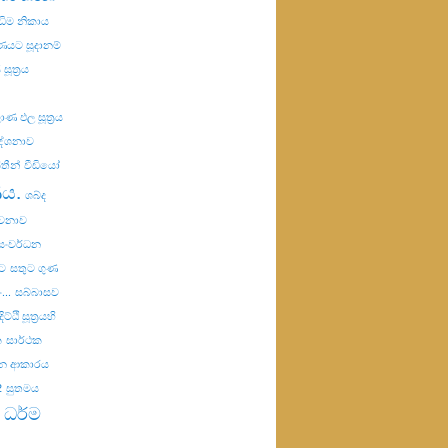
ඣිම නිකාය
යට සූදානම්
සූත්‍රය
ණ ඵල සූත්‍රය
දේශනාව
තීන්
වීඩියෝ
ණය.
ශබ්ද
ාවනාව
සංවර්ධන
ට
සතුට ගුණ
..
සබ්බාසව
ට්ඨි සූත්‍රයහි
ක
සාර්ථක
රන ආකාරය
2
සුතමය
 ධර්ම