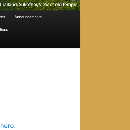
ions
Announcements
tions
hero.