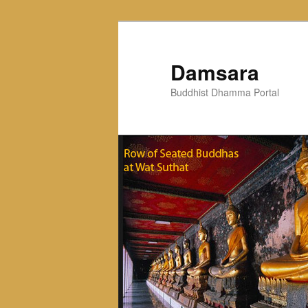
Skip
to
primary
Damsara
content
Buddhist Dhamma Portal