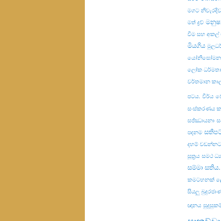
මගට නිවැරදි
මනුෂ්
මත් ද්‍රව්‍
වීම සහ අකල
මියගිය
මුලධර
යෝනිසෝමනස
ලෝක ධර්මත
වර්තමාන කා
පටය.
වීර්ය
ව
සංස්කරණය 
සජ්ඣායනා
ස
සතිප
පදනම
දහම් වඩන්නට
සූත්‍රය
සමථ ධ්‍
සම්මා සතිය.
කමටහනක් ල
සියලු බුදුරජ
ඥානය
සුදුසු
සාකච්චා