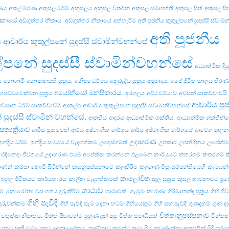
ණය
අකල් මරණ
අකුසල ධර්ම
අකුසලය
අකුසල විතර්ක
අකුසල සමාපත්ති
අකුසල සිත්
අකුසල සිත
ිකායේ
අඞ්‌ගුත්‌තර නිකාය.
අඞ්‌ගුත්‌තර නිකායේ
අත්හැරීම
අති පුජනීය කුකුල්පනේ සුදස්සී ස්වාම
අති පූජනීය
ය ආචාර්ය කුකුල්පනේ සුදස්සී ස්වාමින්වහන්සේ
ල්පනේ සුදස්සී ස්වාමින්වහන්සේ
අධ්‍යාත්මික දි
ය
අනාගාමී
අනාපානසති සූත්‍රය.
අනිත්‍ය ධර්මය
අනුරුද්ධ සූත්‍රය
අප්‍රමාදය.
අපේ ජීවිත කාලය තීර
අයෝනිසෝ මනසිකාරය.
හපච්චවෙක්ඛන සූත්‍රය
අරගලය
අර්ථ චර්යාව
අවසන් සාකච්චාවයි
ආචාර්ය පූ
අවසාන ධර්ම සාකච්චාවයි
ආකල්ප
ආචාර්ය කුකුල්පනේ සුදස්සී ස්වාමින්වහන්සේ
 සුදස්සී ස්වාමීන් වහන්සේ.
ආතතිය
ආදරය
ආධ්‍යාත්මික ශක්තිය.
ආධ්‍යාත්මික ශක්තීන
ත්‍යක්‍රියාව
ආමිස පූජාවෙන්
ආර්ය අෂ්ටාංගික මාර්ගය
ආර්ය අෂ්ටාංගික මාර්ගයේ
ආවේග පාලන
උදාහරණ
ඉන්ද්‍රිය ධර්ම.
ඉන්ද්‍රිය සංවරයේ වැදගත්කම
උද්‍යෝගමත්
උපකාර
උපන් දිනය
උපේක්ඛා
එදිනෙදා ජීවිතයේ උදාහරණ
එයම අපේක්ෂා කරන්නේ
එළබෙන කාර්යයට
කතරගම
කතරගම ක
ාණන්
කම්පා නොවී සිටින්නේ
කයනුපස්සනාවේ
කලකිරීම
කල්‍යාණ මිත්‍ර සම්පන්තියෙහි
කාමයන්
කාලෝචිත
 බහුල ජීවිතයට
කාර්යභාරය
කාලීන වැදගත්කමක්
කුල සූත්‍රය
කුසල භාවනාවට ප්‍ර
ගාථාව
ීම
කොරෝනා වසංගතය දුරුකිරීම
ගාථාවක්.
ගැඹුරු කාරණා
ගිරිමානන්ද සූත්‍රය
ගිහි ජී
ගිහි පැවිදි
ුරුවන්කම
ගිහි පැවිදි සෑම දෙනා හටම
ගිහියෙකුට
ගිහි සහ පැවිදි
ගුණදහම්
ගුණ ද
චිත්තානුපස්සනාව
චතුක්ක නිපාතය.
චිත්ත පීඩාවන්ට මුහුණ දුන් පසු
චිත්ත සමාධියක්
චින්ත
යෙකුට
ඥාති වරයෙකුට
ඥානාලෝකය.
තණ්හාව
තමන්ට තමා ප්‍රිය නුවණැත්තා අකුසලින් මිදී සුරැක