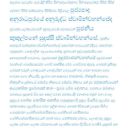
පාලනය
පැවැත්ම
පැහැදිලි කිරීම
පින් අනුමෝදනාව
පින් අනුමෝදම්
පිරිත්
පිරිත්
පුජ්‍යපාද
දේශනා
පිරිත් සඡ්ඡායනය
පිරිසිදුබව
පිළිවෙල
අනුරාධපුරයේ අනුරුද්ධ ස්වාමින්වහන්සේද
පූජනීය
පුට්ඨස්ස ලෝකධම්මේහි
පුද්ගලයාටත් සමාජයටත්
කුකුල්පනේ සුදස්සී ස්වාමින්වහන්සේ.
පූජනීය
පානදුරේ චන්දරතන ස්වාමින්වහන්සේ
පෘතග්ජන භාවයෙන් මිදීමට
පෘතග්ජන
මනුෂ්‍යන්ට
පෞද්ගලික
බලාපොරොත්තු
බ්‍රහ්මයන්
බුද්ධානුස්සතිය සහ
බුදුරජාණන්වහන්සේ
අනාපානසති භාවනාව.
බුදුරජාණන්
බුදුරජාණන්
වහන්සේ
බොජ‍්ඣඣඞ‍්ග
බෝධි පාක්ෂික ධර්ම
බෝධිරාජ කුමරු
බෝසත් ප්‍රතිපදා
බෝසත් වරුන්
බෞද්ධයන්
බෞද්ධයින්
බෞධයන්
භව ගමන
භාවනා මගට
භාවනාව.
භාවනා මගට නිවැරදිව ප්‍රවේශ වන ආකාරය
භික්ෂුණී සාසනය.
මනුෂ්‍යත්වයෙන්
භික්‌ඛුනී සංයුත්‌තයේ
මජ්ඣිම නිකායේ
මජ්‌ඣිම නිකාය
මත් ද්‍රව්‍
ආධ්‍යාත්මික ප්‍රවේශයක් කරා - ප්‍රථම ධර්ම දේශනය.
මරණය
මමත්වය
මරණයට සූදානම් වීම සහ අකල් මරණ
මරණයේදී
මහානාම රජුන්
මහා මංගල
මානසික ආතතිය
මියගිය
සූත්‍රයේ
මානසික
මාපුඤ්ඤභායි සූත්‍රය
මුලධර්ම
මූල
පන්නාසකය
මූලපරියාය වර්ග
මූලික න්‍යාය
යහපත් ජීවිතයක් උදෙසා සිහිය
යොමුකරන
යෝනිසෝමනසිකාරය
යෝනිසෝ මනසිකාරය.
යෝනිසෝමනසිකාරයෙන්
රහත් බවට
රෝහිතස්‌ස වර්ගය.
ලොණ ඵල සූත්‍රය
ලෝක ධර්මතා
ලෝක ධර්මතාවයක්
ලෞකික සම්මා දිට්ඨියේ
වගකීමි යුතුකමි සහ