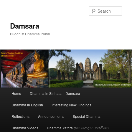
Skip
to
Sear
primary
content
Damsara
Buddhist Dhamma Portal
Main
Home
Dhamma in Sinhala – Damsara
menu
Dhamma in English
Interesting New Findings
Reflections
Announcements
Special Dhamma
Dhamma Videos
Dhamma Yathra දහම් සංසදයට එක්වීමට.