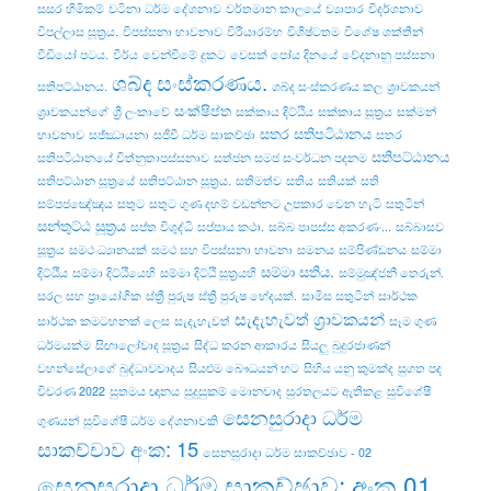
සසර හිමිකම්
වටිනා ධර්ම දේශනාව
වර්තමාන කාලයේ
ව්‍යාපාර
විදර්ශනාව
විපල්‌ලාස සූත්‍රය.
විපස්සනා භාවනාව
විරීයාරම්භ
විශිෂ්ටතම
විශේෂ ශක්තීන්
වීඩියෝ පටය.
වීර්ය
වෙන්වීමේ දුකට
වෙසක් පෝය දිනයේ
වේදනානු පස්සනා
ශබ්ද සංස්කරණය.
සතිපට්ඨානය.
ශබ්ද සංස්කරණය කල
ශ්‍රාවකයන්
සංක්ෂිප්ත
ශ්‍රාවකයන්ගේ
ශ්‍රී ලංකාවේ
සක්කාය දිට්ඨිය
සක්කාය සූත්‍රය
සක්මන්
සතර සතිපටිඨානය
භාවනාව
සජ්ඣායනා
සජීවී ධර්ම සාකච්ඡා
සතර
සතිපට්ඨානය
සතිපටිඨානයේ චිත්නුතාපස්සනාව
සත්ජන සමජ සංවර්ධන පදනම
සතිපට්ඨාන සූත්‍රයේ
සතිපට්‌ඨාන සූත්‍රය.
සතිමත්ව
සතිය
සතියක්
සති
සම්පජඤේඤය
සතුට
සතුට ගුණ දහම් වඩන්නට උපකාර වෙන හැටි
සතුටින්
සන්තුට්ඨ සූත්‍රය
සප්ත විශුද්ධි
සප්පාය කථා.
සබ්බ පාපස්ස අකරණං...
සබ්බාසව
සූත්‍රය
සමථ ධ්‍යානයක්
සමථ සහ විපස්සනා භාවනා
සමනය
සම්පිණ්ඩනය
සම්මා
සම්මා සතිය.
දිට්ඨිය
සම්මා දිට්ඨියෙහි
සම්මා දිට්ඨි සූත්‍රයහි
සම්මුඤ්ජනී තෙරුන්.
සරල සහ ප්‍රායෝගික
ස්ත්‍රී පුරුෂ
ස්ත්‍රී පුරුෂ භේදයක්.
සාමිස සතුටින්
සාර්ථක
සැදැහැවත් ශ්‍රාවකයන්
සාර්ථක කමටහනක් ලෙස
සැදැහැවත්
සෑම ගුණ
ධර්මයක්ම
සිඟාලෝවාද සූත්‍රය
සිද්ධ කරන ආකාරය
සියලු බුදුරජාණන්
වහන්සේලාගේ බුද්ධාවවාදය
සියළුම බෞධයන් හට
සිහිය යනු කුමක්ද
සුගත පද
විවරණ 2022
සුතමය ඥානය
සුදුසුකම් මොනවාද
සුරතලයට ඇතිකළ
සුවිශේෂී
සෙනසුරාදා ධර්ම
ගුණයන්
සුවිශේෂී ධර්ම දේශනාවකි
සාකච්චාව අංක: 15
සෙනසුරාදා ධර්ම සාකච්ඡාව - 02
සෙනසුරාදා ධර්ම සාකච්ඡාව: අංක 01