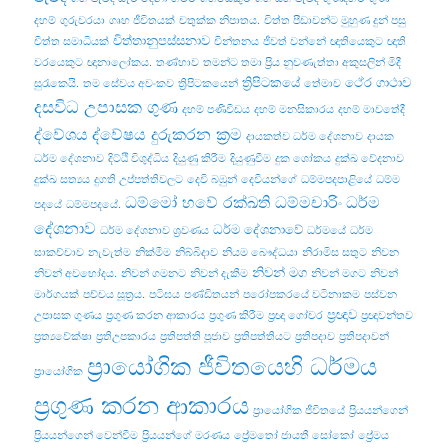
දහම්
ගුරුවරයා
ගෘහ ජීවිතයක්
චතුක්ක නිපාතය.
චිත්ත පීඩාවන්ට මුහුණ දුන් පසු
චිත්තානුපස්සනාව
චිත්ත සමාධියක්
චින්තනය
ජීවත් වන්නේ
ඥාතියෙකුට
ඥාති
වරයෙකුට
ඥානාලෝකය.
තණ්හාව
තමන්ට තමා ප්‍රිය නුවණැත්තා අකුසලින් මිදී
ත්‍රිපිටකයේ
ථේර ගාථාව
සුරැකෙයි.
තම සේවය අවංකව
ත්‍රිපිටකයෙන්
තේමාව
දසවිධ උපාසක ගුණ
දහම් පණිවිඩය
දහම් මනසිකාරය
දහම් මාවතේදී
ද්වේශය
ද්වේෂය දුරුකරන ක්‍රම
දායකත්ව ධර්ම දේශනාව
දායක
ධර්ම දේශනාව
දිට්ඨි විශුද්ධිය
දියුණු කිරීම
දියුණුවීම
දුක ශෝකය
දුක්ඛ වේදනාව
දුක්ඛ සත්‍යය
දුගති උප්පත්තිවලට
දෙවි බඹුන්
දෙවියන්ගේ
ධම්මපදපාළියේ
ධම්ම
ධම්මෝ හවේ රක්ඛති ධම්මචාරිං
ධර්ම
පදයේ
ධම්මපදයේ.
දේශනාව
ධර්ම දේශනාවේ
ධර්ම දේශනාව ශ්‍රවණය
ධර්මයේ
ධර්ම
සාකච්චාව
නැවැත්ම
නික්මීම
නිබ්බිදාව
නියම බෞද්ධයා
නිරාමිස සතුට
නිවන
නිවන් මග
නිවන් අවභෝදය.
නිවන් ගමනට
නිවන් දැකීම
නිවන් මගට
නිවන්
මාර්ගයක්
පච්‌චය සූත්‍රය.
පටිඝය
පණ්ඩිතයන්
පරෝපකරයේ වටිනාකම
පස්වන
ප්‍රඥාව
උපාසක ගුණය
ප්‍රගුණ කරන ආකාරය
ප්‍රගුණ කිරීම
ප්‍රඥා ගෝචර
ප්‍රඥාවන්තව
ප්‍රත්‍යවේක්ෂා
ප්‍රතිඋපකාරය
ප්‍රතිපත්ති පූජාව
ප්‍රතිපත්තියට
ප්‍රතිපදාව
ප්‍රතිපදාවන්
ප්‍රායෝගික ජීවිතයෙහි ධර්මය
ප්‍රායෝගික
ප්‍රගුණ කරන ආකාරය
ප්‍රායෝගික ජීවිතයේ
ප්‍රියයන්ගෙන්
ප්‍රියයන්ගෙන් වෙන්වීම
ප්‍රියයන්ගේ මරණය
ප්‍රේමතෝ ජායතී සෝකෝ
ප්‍රේමය