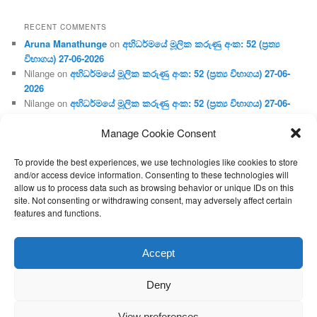
RECENT COMMENTS
Aruna Manathunge
on
අභිධර්මයේ මූලික කරුණු අංක: 52 (ප්‍ර‍ත්‍ය
විභාගය) 27-06-2026
Nilange
on
අභිධර්මයේ මූලික කරුණු අංක: 52 (ප්‍ර‍ත්‍ය විභාගය) 27-06-
2026
Nilange
on
අභිධර්මයේ මූලික කරුණු අංක: 52 (ප්‍ර‍ත්‍ය විභාගය) 27-06-
2026
Manage Cookie Consent
Aruna Manathunge
on
අභිධර්මයේ මූලික කරුණු අංක: 46 (හෘදය,
ජීවිත, ආහාර රූප) 02-05-2026
To provide the best experiences, we use technologies like cookies to store
Gunaratne
on
අභිධර්මයේ මූලික කරුණු අංක: 46 (හෘදය, ජීවිත,
and/or access device information. Consenting to these technologies will
ආහාර රූප) 02-05-2026
allow us to process data such as browsing behavior or unique IDs on this
site. Not consenting or withdrawing consent, may adversely affect certain
features and functions.
Proudly powered by WordPress
Accept
Deny
View preferences