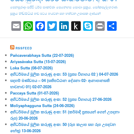
සෙනසුරාදා සජීවී ධර්ම සාකච්ඡා
සෙනෙහස
සොමා සූත්‍රය.
සෝකසල්ලහරණ
හඬපටය
සූත්‍රය
හඬ පටය
හයවන සහ හත්වන උපාසක ගුණයන්
Email
WhatsApp
Facebook
Twitter
LinkedIn
Push
Skype
Print
Sha
to
Kindle
RSSFEED
Pañcaverabhaya Sutta (22-07-2026)
Ariyasāvaka Sutta (15-07-2026)
Loka Sutta (08-07-2026)
අභිධර්මයේ මූලික කරුණු අංක: 53 (ප්‍ර‍ත්‍ය විභාගය 02 ) 04-07-2026
සදහම් මණ්ඩපය – 04 (සතිපට්ඨාන දේශනා 02- ආනාපානසති
භාවනාව 01) 02-07-2026
Paccaya Sutta (01-07-2026)
අභිධර්මයේ මූලික කරුණු අංක: 52 (ප්‍ර‍ත්‍ය විභාගය) 27-06-2026
Moliyaphagguna Sutta (24-06-2026)
අභිධර්මයේ මූලික කරුණු අංක: 51 (කර්මාදි ප්‍ර‍ත්‍යයන් ගෙන් උපදනා
රූප) 20-06-2026
අභිධර්මයේ මූලික කරුණු අංක: 50 (රූප කලාප සහ රූප උපදවන
හේතු) 13-06-2026