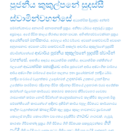
පූජනීය කුකුල්පනේ සුදස්සී
ස්වාමින්වහන්සේ
අධ්‍යාත්මික දියුණුව
අන්තර්
සම්බන්ධතාවය
අනාගාමී
අනාපානසති සූත්‍රය.
අනිත්‍ය ධර්මය
අනුරුද්ධ සූත්‍රය
අප්‍රමාදය.
අපේ ජීවිත කාලය තීරණය කරන සාධක.
අභිණ්හපච්චවෙක්ඛන සූත්‍රය
අයෝනිසෝ මනසිකාරය.
අරගලය
අර්ථ චර්යාව
අවසන් සාකච්චාවයි
අවසාන
අනුශාසනාව
අවසාන ධර්ම සාකච්චාවයි
ආකල්ප
ආචාර්ය කුකුල්පනේ සුදස්සී
ආචාර්ය පූජනීය කුකුල්පනේ සුදස්සී ස්වාමීන්
ස්වාමින්වහන්සේ
වහන්සේ.
ආතතිය
ආදරය
ආධ්‍යාත්මික ශක්තිය.
ආධ්‍යාත්මික ශක්තීන්ගේ
ආධ්‍යාත්මික සත්‍යක්‍රියාව
බලයෙන්
ආමිස පූජාවෙන්
ආර්ය අෂ්ටාංගික මාර්ගය
ආර්ය අෂ්ටාංගික මාර්ගයේ
ආවේග පාලනය
ඉතා ප්‍රයෝජනවත්
ඉන්ද්‍රිය ධර්ම.
උදාහරණ
ඉන්ද්‍රිය සංවරයේ වැදගත්කම
උද්‍යෝගමත්
උපකාර
උපන් දිනය
උපේක්ඛා පාරමිතාව
එදිනෙදා ජීවිත
එදිනෙදා ජීවිතයේ උදාහරණ
එයම අපේක්ෂා
කරන්නේ
එළබෙන කාර්යයට
කතරගම
කතරගම කිරිවෙහෙර චෛත්‍ය
රාජයාණන්
කම්පා නොවී සිටින්නේ
කයනුපස්සනාවේ
කලකිරීම
කල්‍යාණ මිත්‍ර
සම්පන්තියෙහි
කාමයන්ගේ ආදීනව දකිමින්
කාර්ය බහුල ජීවිතයට
කාර්යභාරය
කාලෝචිත
කාලීන වැදගත්කමක්
කුල සූත්‍රය
කුසල භාවනාවට ප්‍රවේශයක්
ගාථාව
කෙලෙස් නැසීම
කොරෝනා වසංගතය දුරුකිරීම
ගාථාවක්.
ගැඹුරු
ගිහි
කාරණා
ගිරිමානන්ද සූත්‍රය
ගිහි ජීවිතය
ගිහි ජීවිතයක සකසුරුවන්කම
පැවිදි
ගිහි පැවිදි සෑම දෙනා හටම
ගිහියෙකුට
ගිහි සහ පැවිදි
ගුණදහම්
ගුණ