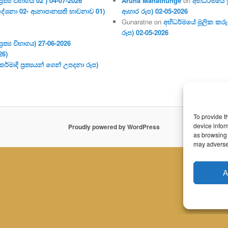
ර‍ත්‍ය විභාගය 02 ) 04-07-2026
Aruna Manathunge
on
අභිධර්මයේ ම
දේශනා 02- ආනාපානසති භාවනාව 01)
ආහාර රූප) 02-05-2026
Gunaratne
on
අභිධර්මයේ මූලික කරුණ
රූප) 02-05-2026
ර‍ත්‍ය විභාගය) 27-06-2026
26)
මාදි ප්‍ර‍ත්‍යයන් ගෙන් උපදනා රූප)
To provide t
device infor
Proudly powered by WordPress
as browsing 
may adversel
A