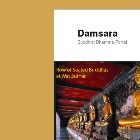
Skip
to
primary
Damsara
content
Buddhist Dhamma Portal