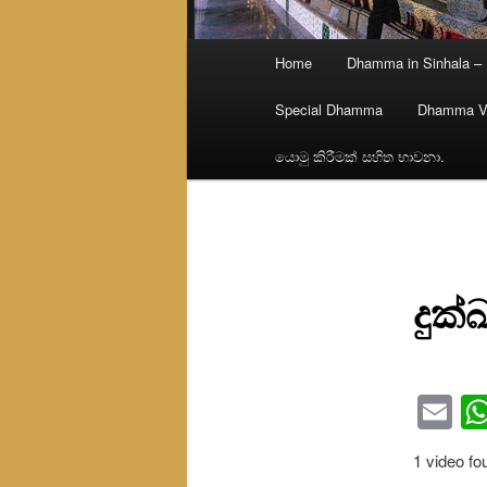
Main
Home
Dhamma in Sinhala –
menu
Special Dhamma
Dhamma V
යොමු කිරීමක් සහිත භාවනා.
දුක
Em
1 video fo