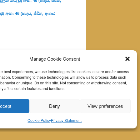
ූලික කරුණු අංක: 46 (හෘදය, ජීවිත,
ු අංක: 46 (හෘදය, ජීවිත, ආහාර
Manage Cookie Consent
he best experiences, we use technologies like cookies to store and/or access
mation. Consenting to these technologies will allow us to process data such
behavior or unique IDs on this site. Not consenting or withdrawing consent,
y affect certain features and functions.
ccept
Deny
View preferences
Cookie Policy
Privacy Statement