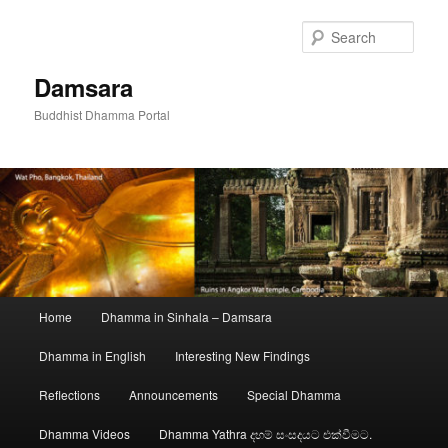
Skip
to
Sear
primary
content
Damsara
Buddhist Dhamma Portal
Main
Home
Dhamma in Sinhala – Damsara
menu
Dhamma in English
Interesting New Findings
Reflections
Announcements
Special Dhamma
Dhamma Videos
Dhamma Yathra දහම් සංසදයට එක්වීමට.