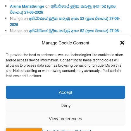
Aruna Manathunge
on
අභිධර්මයේ මූලික කරුණු අංක: 52 (ප්‍ර‍ත්‍ය
විභාගය) 27-06-2026
Nilange
on
අභිධර්මයේ මූලික කරුණු අංක: 52 (ප්‍ර‍ත්‍ය විභාගය) 27-06-
2026
Nilange
on
අභිධර්මයේ මූලික කරුණු අංක: 52 (ප්‍ර‍ත්‍ය විභාගය) 27-06-
2026
Manage Cookie Consent
Aruna Manathunge
on
අභිධර්මයේ මූලික කරුණු අංක: 46 (හෘදය,
ජීවිත, ආහාර රූප) 02-05-2026
To provide the best experiences, we use technologies like cookies to store
Gunaratne
on
අභිධර්මයේ මූලික කරුණු අංක: 46 (හෘදය, ජීවිත,
and/or access device information. Consenting to these technologies will
ආහාර රූප) 02-05-2026
allow us to process data such as browsing behavior or unique IDs on this
site. Not consenting or withdrawing consent, may adversely affect certain
features and functions.
Proudly powered by WordPress
Accept
Deny
View preferences