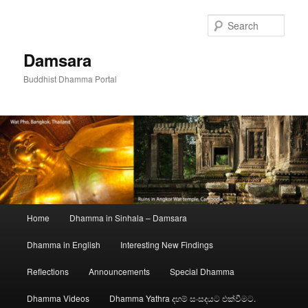
Skip
to
Sear
primary
content
Damsara
Buddhist Dhamma Portal
Main
Home
Dhamma in Sinhala – Damsara
menu
Dhamma in English
Interesting New Findings
Reflections
Announcements
Special Dhamma
Dhamma Videos
Dhamma Yathra දහම් සංසදයට එක්වීමට.