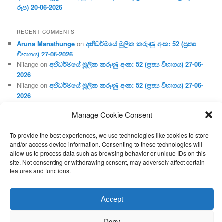
රූප) 20-06-2026
RECENT COMMENTS
Aruna Manathunge
on
අභිධර්මයේ මූලික කරුණු අංක: 52 (ප්‍ර‍ත්‍ය
විභාගය) 27-06-2026
Nilange
on
අභිධර්මයේ මූලික කරුණු අංක: 52 (ප්‍ර‍ත්‍ය විභාගය) 27-06-
2026
Nilange
on
අභිධර්මයේ මූලික කරුණු අංක: 52 (ප්‍ර‍ත්‍ය විභාගය) 27-06-
2026
Aruna Manathunge
on
අභිධර්මයේ මූලික කරුණු අංක: 46 (හෘදය,
Manage Cookie Consent
ජීවිත, ආහාර රූප) 02-05-2026
Gunaratne
on
අභිධර්මයේ මූලික කරුණු අංක: 46 (හෘදය, ජීවිත,
To provide the best experiences, we use technologies like cookies to store
ආහාර රූප) 02-05-2026
and/or access device information. Consenting to these technologies will
allow us to process data such as browsing behavior or unique IDs on this
site. Not consenting or withdrawing consent, may adversely affect certain
features and functions.
Proudly powered by WordPress
Accept
Deny