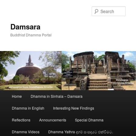
Skip
to
Sear
primary
content
Damsara
Buddhist Dhamma Portal
Main
Home
Dhamma in Sinhala – Damsara
menu
Dhamma in English
Interesting New Findings
Reflections
Announcements
Special Dhamma
Dhamma Videos
Dhamma Yathra දහම් සංසදයට එක්වීමට.