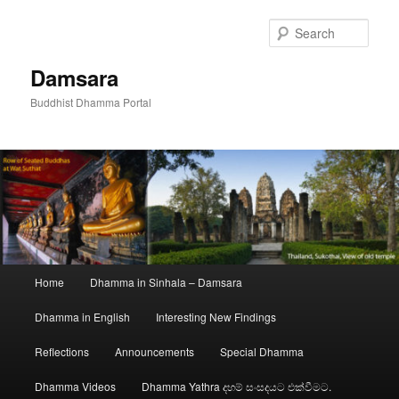
Skip
to
Sear
primary
content
Damsara
Buddhist Dhamma Portal
Main
Home
Dhamma in Sinhala – Damsara
menu
Dhamma in English
Interesting New Findings
Reflections
Announcements
Special Dhamma
Dhamma Videos
Dhamma Yathra දහම් සංසදයට එක්වීමට.