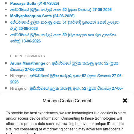
Paccaya Sutta (01-07-2026)
අභිධර්මයේ මූලික කරුණු අංක: 52 (ප්‍ර‍ත්‍ය විභාගය) 27-06-2026
Moliyaphagguna Sutta (24-06-2026)
අභිධර්මයේ මූලික කරුණු අංක: 51 (කර්මාදි ප්‍ර‍ත්‍යයන් ගෙන් උපදනා
රූප) 20-06-2026
අභිධර්මයේ මූලික කරුණු අංක: 50 (රූප කලාප සහ රූප උපදවන
හේතු) 13-06-2026
RECENT COMMENTS
Aruna Manathunge
on
අභිධර්මයේ මූලික කරුණු අංක: 52 (ප්‍ර‍ත්‍ය
විභාගය) 27-06-2026
Nilange
on
අභිධර්මයේ මූලික කරුණු අංක: 52 (ප්‍ර‍ත්‍ය විභාගය) 27-06-
2026
Nilange
on
අභිධර්මයේ මූලික කරුණු අංක: 52 (ප්‍ර‍ත්‍ය විභාගය) 27-06-
2026
Manage Cookie Consent
Aruna Manathunge
on
අභිධර්මයේ මූලික කරුණු අංක: 46 (හෘදය,
ජීවිත, ආහාර රූප) 02-05-2026
To provide the best experiences, we use technologies like cookies to store
Gunaratne
on
අභිධර්මයේ මූලික කරුණු අංක: 46 (හෘදය, ජීවිත,
and/or access device information. Consenting to these technologies will
ආහාර රූප) 02-05-2026
allow us to process data such as browsing behavior or unique IDs on this
site. Not consenting or withdrawing consent, may adversely affect certain