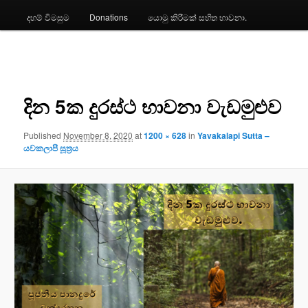
දහම් විමසුම
Donations
යොමු කිරීමක් සහිත භාවනා.
Image
navigation
දින 5ක දුරස්ථ භාවනා වැඩමුළුව
Published
November 8, 2020
at
1200 × 628
in
Yavakalapi Sutta –
යවකලාපී සූත්‍රය