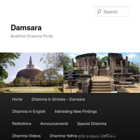
Skip
to
Sear
primary
content
Damsara
Buddhist Dhamma Portal
Main
Home
Dhamma in Sinhala – Damsara
menu
Dhamma in English
Interesting New Findings
Reflections
Announcements
Special Dhamma
Dhamma Videos
Dhamma Yathra දහම් සංසදයට එක්වීමට.