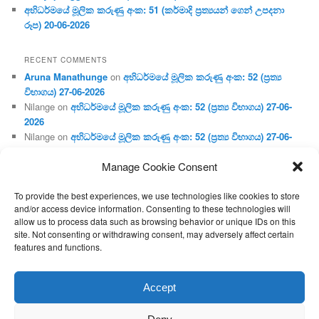
අභිධර්මයේ මූලික කරුණු අංක: 51 (කර්මාදි ප්‍ර‍ත්‍යයන් ගෙන් උපදනා
රූප) 20-06-2026
RECENT COMMENTS
Aruna Manathunge
on
අභිධර්මයේ මූලික කරුණු අංක: 52 (ප්‍ර‍ත්‍ය
විභාගය) 27-06-2026
Nilange
on
අභිධර්මයේ මූලික කරුණු අංක: 52 (ප්‍ර‍ත්‍ය විභාගය) 27-06-
2026
Nilange
on
අභිධර්මයේ මූලික කරුණු අංක: 52 (ප්‍ර‍ත්‍ය විභාගය) 27-06-
2026
Manage Cookie Consent
Aruna Manathunge
on
අභිධර්මයේ මූලික කරුණු අංක: 46 (හෘදය,
ජීවිත, ආහාර රූප) 02-05-2026
To provide the best experiences, we use technologies like cookies to store
Gunaratne
on
අභිධර්මයේ මූලික කරුණු අංක: 46 (හෘදය, ජීවිත,
and/or access device information. Consenting to these technologies will
ආහාර රූප) 02-05-2026
allow us to process data such as browsing behavior or unique IDs on this
site. Not consenting or withdrawing consent, may adversely affect certain
features and functions.
Proudly powered by WordPress
Accept