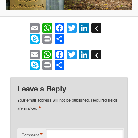
Email
WhatsApp
Facebook
Twitter
LinkedIn
Push
to
Skype
Print
Share
Kindle
Email
WhatsApp
Facebook
Twitter
LinkedIn
Push
to
Skype
Print
Share
Kindle
Leave a Reply
Your email address will not be published.
Required fields
*
are marked
*
Comment