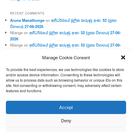
RECENT COMMENTS
Aruna Manathunge
on
අභිධර්මයේ මූලික කරුණු අංක: 52 (ප්‍ර‍ත්‍ය
විභාගය) 27-06-2026
Nilange
on
අභිධර්මයේ මූලික කරුණු අංක: 52 (ප්‍ර‍ත්‍ය විභාගය) 27-06-
2026
Nilange
on
අභිධර්මයේ මූලික කරුණු අංක: 52 (ප්‍ර‍ත්‍ය විභාගය) 27-06-
2026
Manage Cookie Consent
Aruna Manathunge
on
අභිධර්මයේ මූලික කරුණු අංක: 46 (හෘදය,
ජීවිත, ආහාර රූප) 02-05-2026
To provide the best experiences, we use technologies like cookies to store
Gunaratne
on
අභිධර්මයේ මූලික කරුණු අංක: 46 (හෘදය, ජීවිත,
and/or access device information. Consenting to these technologies will
ආහාර රූප) 02-05-2026
allow us to process data such as browsing behavior or unique IDs on this
site. Not consenting or withdrawing consent, may adversely affect certain
features and functions.
Proudly powered by WordPress
Accept
Deny