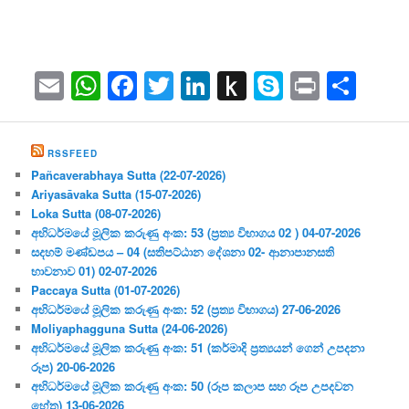
Email
WhatsApp
Facebook
Twitter
LinkedIn
Push
Skype
Print
Sha
to
Kindle
RSSFEED
Pañcaverabhaya Sutta (22-07-2026)
Ariyasāvaka Sutta (15-07-2026)
Loka Sutta (08-07-2026)
අභිධර්මයේ මූලික කරුණු අංක: 53 (ප්‍ර‍ත්‍ය විභාගය 02 ) 04-07-2026
සදහම් මණ්ඩපය – 04 (සතිපට්ඨාන දේශනා 02- ආනාපානසති
භාවනාව 01) 02-07-2026
Paccaya Sutta (01-07-2026)
අභිධර්මයේ මූලික කරුණු අංක: 52 (ප්‍ර‍ත්‍ය විභාගය) 27-06-2026
Moliyaphagguna Sutta (24-06-2026)
අභිධර්මයේ මූලික කරුණු අංක: 51 (කර්මාදි ප්‍ර‍ත්‍යයන් ගෙන් උපදනා
රූප) 20-06-2026
අභිධර්මයේ මූලික කරුණු අංක: 50 (රූප කලාප සහ රූප උපදවන
හේතු) 13-06-2026