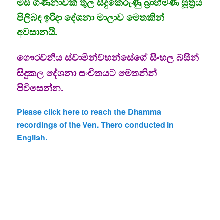
මස ගණනාවක් තුල සිදුකෙරුණු බ්‍රාහ්මණ සූත්‍රය
පිලිබඳ ඉරිදා දේශනා මාලාව මෙතකින්
අවසානයි.
ගෞරවනීය ස්වාමින්වහන්සේගේ සිංහල බසින්
සිදුකල දේශනා සංචිතයට මෙතනින්
පිවිසෙන්න.
Please click here to reach the Dhamma
recordings of the Ven. Thero conducted in
English.