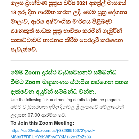
ලෙස බ්‍රාහ්මණ සූත්‍රය වර්ෂ
අප්‍රේල් මාසයේ
2021
ඉරු දින ආරම්භ කරන ලදී. මෙම සූත්‍ර දේශනා
18
මාලාව, ආර්ය අෂ්ටාංගික මාර්ගය පිළිබඳව
අනෙකුත් සාධක සූත්‍ර භාවිතා කරමින් ගැඹුරින්
සාකච්චාවට භාජනය කිරීම පෙරදැරි කරගෙන
පැවැත්වේ.
මෙම Zoom දුරස්ථ වැඩසටහනට සම්බන්ධ
වීමට Zoom මෘදුකාංගය ස්ථාපිත කරගෙන පහත
දැක්වෙන අයුරින් සම්බන්ධ වන්න.
Use the following link and meeting details to join the program.
මෙම වැඩසටහන ඉරිදා දිනවල ශ්‍රී ලංකාවේ වේලාවෙන්
උදැසන 07.00 ආරම්භ වේ.
To Join this Zoom Meeting:
https://us02web.zoom.us/j/
88289515672?pwd=
MS83TFRPUHY5bWFhVGY5M1k2c1ZoZz
09