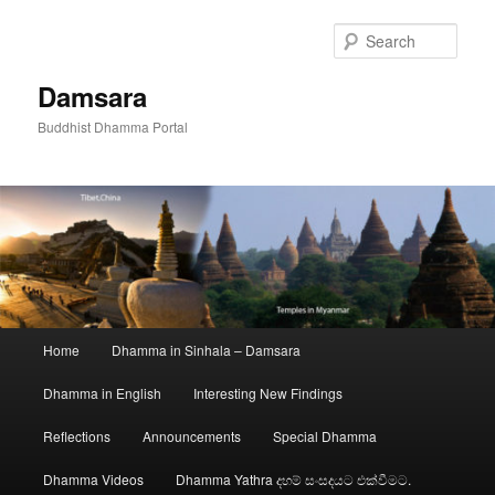
Skip
to
Sear
primary
content
Damsara
Buddhist Dhamma Portal
Main
Home
Dhamma in Sinhala – Damsara
menu
Dhamma in English
Interesting New Findings
Reflections
Announcements
Special Dhamma
Dhamma Videos
Dhamma Yathra දහම් සංසදයට එක්වීමට.