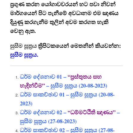
ප්‍රගුණ කරන යෝගාවචරයන් හට පවා නිවන්
මාර්ගයෙන් පිට පැනීමේ අවධානම එම ඤාණය
දියුණු කරගැනීම තුලින් අවම කරගත හැකි
වෙනු ඇත.
සුසීම සූත්‍රය
ත්‍රිපිටකයෙන් මෙතනින් කියවන්න:
සුසීම සූත්‍රය.
ධර්ම දේශනාව 01 –
“ප්‍රස්තුතය සහ
හැඳින්වීම”
– සුසීම සූත්‍රය (20-08-2023)
ධර්ම සාකච්ඡාව 01 – සුසීම සූත්‍රය (20-08-
2023)
ධර්ම දේශනාව 02 –
“ධම්මට්ඨිති ඤාණය”
–
සුසීම සූත්‍රය (27-08-2023)
ධර්ම සාකච්ඡාව 02 – සුසීම සූත්‍රය (27-08-