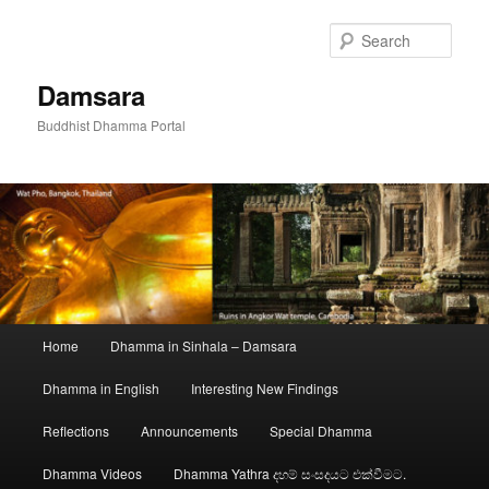
Skip
to
Sear
primary
content
Damsara
Buddhist Dhamma Portal
Main
Home
Dhamma in Sinhala – Damsara
menu
Dhamma in English
Interesting New Findings
Reflections
Announcements
Special Dhamma
Dhamma Videos
Dhamma Yathra දහම් සංසදයට එක්වීමට.