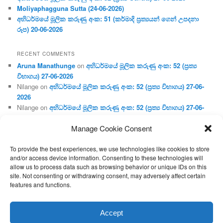
Moliyaphagguna Sutta (24-06-2026)
අභිධර්මයේ මූලික කරුණු අංක: 51 (කර්මාදි ප්‍ර‍ත්‍යයන් ගෙන් උපදනා
රූප) 20-06-2026
RECENT COMMENTS
Aruna Manathunge
on
අභිධර්මයේ මූලික කරුණු අංක: 52 (ප්‍ර‍ත්‍ය
විභාගය) 27-06-2026
Nilange
on
අභිධර්මයේ මූලික කරුණු අංක: 52 (ප්‍ර‍ත්‍ය විභාගය) 27-06-
2026
Nilange
on
අභිධර්මයේ මූලික කරුණු අංක: 52 (ප්‍ර‍ත්‍ය විභාගය) 27-06-
2026
Manage Cookie Consent
Aruna Manathunge
on
අභිධර්මයේ මූලික කරුණු අංක: 46 (හෘදය,
ජීවිත, ආහාර රූප) 02-05-2026
To provide the best experiences, we use technologies like cookies to store
Gunaratne
on
අභිධර්මයේ මූලික කරුණු අංක: 46 (හෘදය, ජීවිත,
and/or access device information. Consenting to these technologies will
ආහාර රූප) 02-05-2026
allow us to process data such as browsing behavior or unique IDs on this
site. Not consenting or withdrawing consent, may adversely affect certain
features and functions.
Proudly powered by WordPress
Accept