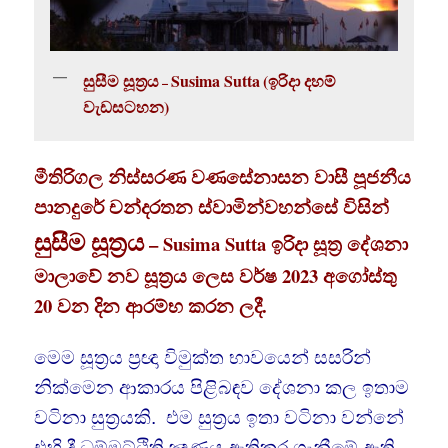
සුසීම සූත්‍රය
Susima Sutta
(ඉරිදා දහම්
–
වැඩසටහන)
මීතිරිගල නිස්සරණ වණසේනාසන වාසී පූජනීය
පානදුරේ චන්දරතන ස්වාමින්වහන්සේ විසින්
සුසීම සූත්‍රය
– Susima Sutta ඉරිදා සූත්‍ර දේශනා
මාලාවේ නව සූත්‍රය ලෙස වර්ෂ 2023 අගෝස්තු
20 වන දින ආරම්භ කරන ලදී.
මෙම සූත්‍රය ප්‍රඥා විමුක්ත භාවයෙන් සසරින්
නික්මෙන ආකාරය පිළිබඳව දේශනා කල ඉතාම
වටිනා සුත්‍රයකි. එම සුත්‍රය ඉතා වටිනා වන්නේ
එහි දී ධම්මට්ඨිති ඤාණය ඇතිකර ගැනීමේ
ඇති