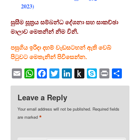
2023)
සුසීම සූත්‍රය සම්බන්ධ දේශනා සහ සාකච්ඡා
මාලාව මෙතනින් නිම විනි.
පසුගිය ඉරිදා දහම් වැඩසටහන් ඇති වෙබ්
පිටුවට මෙතැනින් පිවිසෙන්න.
Email
WhatsApp
Facebook
Twitter
LinkedIn
Push
Skype
Print
Sha
to
Kindle
Leave a Reply
Your email address will not be published.
Required fields
*
are marked