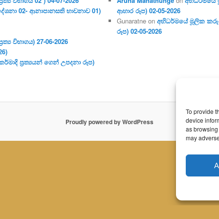
ර‍ත්‍ය විභාගය 02 ) 04-07-2026
Aruna Manathunge
on
අභිධර්මයේ ම
දේශනා 02- ආනාපානසති භාවනාව 01)
ආහාර රූප) 02-05-2026
Gunaratne
on
අභිධර්මයේ මූලික කරුණ
රූප) 02-05-2026
ර‍ත්‍ය විභාගය) 27-06-2026
26)
මාදි ප්‍ර‍ත්‍යයන් ගෙන් උපදනා රූප)
To provide t
device infor
Proudly powered by WordPress
as browsing 
may adversel
A