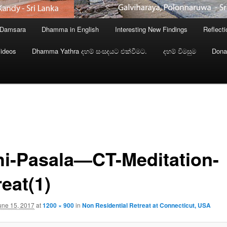
 Damsara
Dhamma in English
Interesting New Findings
Reflect
ideos
Dhamma Yathra දහම් සංසදයට එක්වීමට.
දහම් විමසුම
Dona
hi-Pasala—CT-Meditation-
eat(1)
une 15, 2017
at
1200 × 900
in
Non Residential Retreat at Connecticut, USA