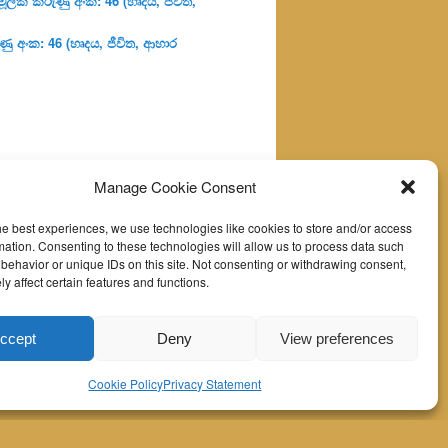
ූලික කරුණු අංක: 46 (හෘදය, ජීවිත,
ු අංක: 46 (හෘදය, ජීවිත, ආහාර
Manage Cookie Consent
he best experiences, we use technologies like cookies to store and/or access
mation. Consenting to these technologies will allow us to process data such
behavior or unique IDs on this site. Not consenting or withdrawing consent,
y affect certain features and functions.
ccept
Deny
View preferences
Cookie Policy
Privacy Statement