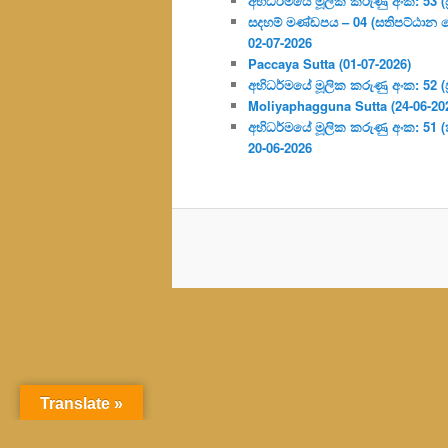
අභිධර්මයේ මූලික කරුණු අංක: 53 (ප්‍
සදහම් මණ්ඩපය – 04 (සතිපට්ඨාන 
02-07-2026
Paccaya Sutta (01-07-2026)
අභිධර්මයේ මූලික කරුණු අංක: 52 (ප්‍
Moliyaphagguna Sutta (24-06-20
අභිධර්මයේ මූලික කරුණු අංක: 51 (කර්
20-06-2026
Translate »