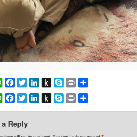
ail
WhatsApp
Facebook
Twitter
LinkedIn
Push
Skype
Print
Share
to
ail
WhatsApp
Facebook
Twitter
LinkedIn
Push
Skype
Print
Share
Kindle
to
Kindle
 a Reply
address will not be published.
Required fields are marked