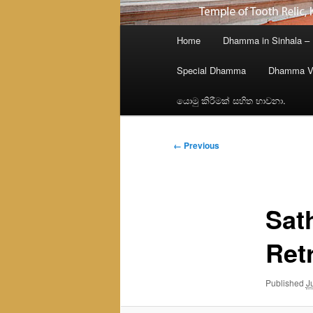
Main
Home
Dhamma in Sinhala –
menu
Special Dhamma
Dhamma V
යොමු කිරීමක් සහිත භාවනා.
Image
← Previous
navigation
Sat
Retr
Published
J