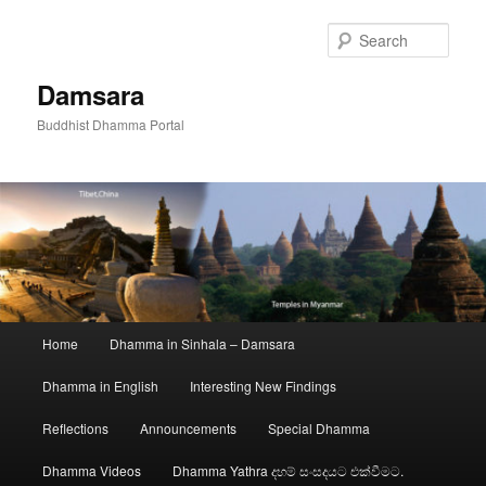
Skip
to
Sear
primary
content
Damsara
Buddhist Dhamma Portal
Main
Home
Dhamma in Sinhala – Damsara
menu
Dhamma in English
Interesting New Findings
Reflections
Announcements
Special Dhamma
Dhamma Videos
Dhamma Yathra දහම් සංසදයට එක්වීමට.