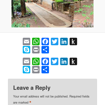
Email
WhatsApp
Facebook
Twitter
LinkedIn
Push
to
Skype
Print
Share
Kindle
Email
WhatsApp
Facebook
Twitter
LinkedIn
Push
to
Skype
Print
Share
Kindle
Leave a Reply
Your email address will not be published.
Required fields
*
are marked